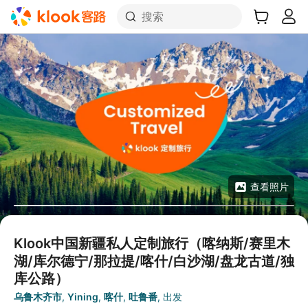
搜索
查看照片
Klook中国新疆私人定制旅行（喀纳斯/赛里木
湖/库尔德宁/那拉提/喀什/白沙湖/盘龙古道/独
库公路）
乌鲁木齐市
,
Yining
,
喀什
,
吐鲁番
,
出发