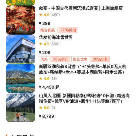
叙宴 - 中国古代唐朝沉浸式宫宴 | 上海旗舰店
★ 4.6
(490)
¥ 398
组合优惠
27
折扣
华发前海冰雪世界
★ 4.5
(560)
¥ 208
优惠
28
折扣
组合优惠
28
折扣
新疆双湖秋叙8日游（1+1头等舱+单反&无人机
旅拍+喀纳斯+禾木+赛里木湖自驾+阿禾公路）
★ 4.8
(18)
¥ 4,499
起
山川入北疆| 新疆阿勒泰伊犁轻奢10日游 (精选高
端住宿+优享VIP通道+豪华1+1头等舱7座车）
★ 5.0
(2)
¥ 8,799