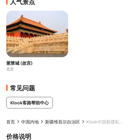
人气景点
紫禁城 (故宫)
北京
常见问题
Klook客路帮助中心
首页
中国内地
新疆维吾尔自治区
Klook中国新疆私人定制旅行（喀纳斯/赛里木湖/库尔德宁/那拉提/喀什/白沙湖/盘龙古道/独库公路）
价格说明