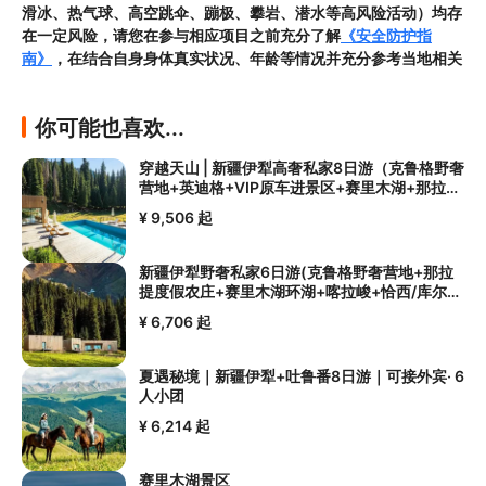
滑冰、热气球、高空跳伞、蹦极、攀岩、潜水等高风险活动）均存
在一定风险，请您在参与相应项目之前充分了解
《安全防护指
南》
，在结合自身身体真实状况、年龄等情况并充分参考当地相关
部门及其他专业机构的相关公告和建议后慎重参与
3.禁止孕妇、患有高血压、心脏病等不适合刺激性游玩项目的疾病
你可能也喜欢...
患者及严重恐高、体质较弱的游客参加本产品内包含的项目，
若您
隐瞒前述情况参加项目发生意外的，由您本人承担一切责任，因此
穿越天山 | 新疆伊犁高奢私家8日游（克鲁格野奢
给旅行社造成损失的，还需对旅行社进行全额赔偿；

营地+英迪格+VIP原车进景区+赛里木湖+那拉
4.因本产品内可能包含多个旅游项目，请您在
预订本产品之前与客
提）
服工作人员沟通了解本产品内各项目的准入年龄、准入身高及准入
¥ 9,506
起
体重等准入要求
，否则预订失败或预订后无法成行的后果由您自行
承担；

新疆伊犁野奢私家6日游(克鲁格野奢营地+那拉
5.请您在
参与项目期间全程穿戴好安全护具，避免发生意外事件；
提度假农庄+赛里木湖环湖+喀拉峻+恰西/库尔德
6.若您在项目进行过程中感到任何不适，请及时与工作人员进行沟
宁+独库公路+夏塔+果子沟大桥）
¥ 6,706
起
通，工作人员将会及时为您提供必要支持。
夏遇秘境｜新疆伊犁+吐鲁番8日游｜可接外宾· 6
人小团
¥ 6,214
起
赛里木湖景区