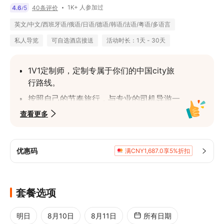
1K+ 人参加过
4.6
5
40条评价
/
英文/中文/西班牙语/俄语/日语/德语/韩语/法语/粤语/多语言
私人导览
可自选酒店接送
活动时长：1天 - 30天
1V1定制师，定制专属于你们的中国city旅
行路线。
按照自己的节奏旅行，与专业的司机导游一
起中国大陆的风景名胜和标志性景点。
查看更多
按照旅游人数，地点，预算，时间和旅游喜
好精准制定计划。
优惠码
满CNY1,687.0享5%折扣
套餐选项
明日
8月10日
8月11日
所有日期