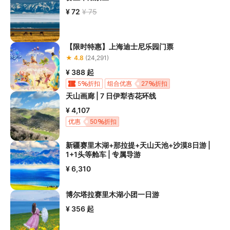
¥ 72
¥ 75
【限时特惠】上海迪士尼乐园门票
★ 4.8
(24,291)
¥ 388
起
5
折扣
组合优惠
27
折扣
天山画廊 | 7 日伊犁杏花环线
¥ 4,107
优惠
50
折扣
新疆赛里木湖+那拉提+天山天池+沙漠8日游 |
1+1头等舱车 | 专属导游
¥ 6,310
博尔塔拉赛里木湖小团一日游
¥ 356
起