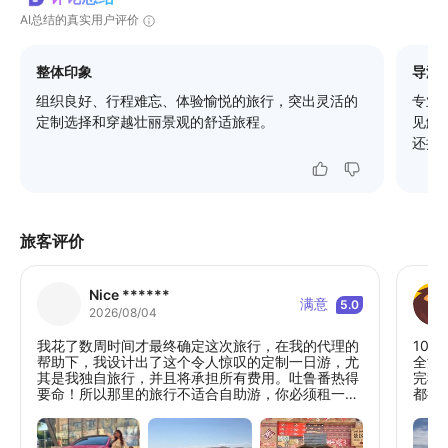
AI总结的真实用户评价
整体印象
导游
组织良好、行程难忘、体验愉悦的旅行，突出灵活的
专业
定制选择和穿越壮丽景观的舒适旅程。
见解
还提
旅客评价
Nice ******
满意
5.0
2026/08/04
我花了数周时间才最终确定这次旅行，在我的代理的
10
帮助下，我设计出了这个令人惊叹的定制一日游，尤
全没
其是我独自旅行，并且将承担所有费用。吐鲁番热得
完我
要命！所以那里的旅行不适合自助游，你必须租一辆
都很
私家车，因为景点之间距离很远。我的司机开着一辆
师傅
粉色特斯拉来接我，我太高兴了，因为那是我最喜欢
理，
的颜色！司机只会说一点英语，所以我和他交流起来
我们