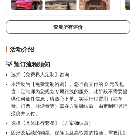
并不困难。他也是我的导游，非常绅士和体贴。我在
什么
库木塔格沙漠差点中暑，但在司机的帮助下，我活了
情况
下来。我经历了中国最热的地方，我挺过了酷
更改
热！！！我很高兴我参加了这次旅行。物有所值！一
切都为我准备得很充分。我也感到很安全。Klook非
查看所有评价
常可靠，中国的人们对我都很好。伙计们，快来新疆
旅游吧！
活动介绍
💡 预订流程须知
选择【免费私人定制】咨询：
本活动为【免费定制咨询】。您当前支付的 0 元仅包
含：定制师为您规划专属路线的服务。此阶段不需要提
供任何证件信息，请放心下单。实际行程费用（如车
费、门票、导游费等）需在方案确认后，由定制师另行
报价并支付。
选择【具体出行套餐】（方案确认后）：
因涉及后续的购票、保险以及高铁票的核验，需要用到