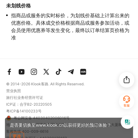
未划线价格
指商品或服务的实时标价，为划线价基础上计算出来的
优惠价格。具体成交价格根据商品或服务参加活动，或
会员使用优惠券等发生变化，最终以订单结算页价格为
准
© 2014-2026
Klook客路. All Rights Reserved.
营业执照
旅行社业务经营许可证
ICP证：合字B2-20220505
客服
粤ICP备14100233号
粤公网安备 44030402006016号
地址：深圳市前海深港合作区南山街道梦海大道5289号中粮亚太大厦801
是否要切换至www.klook.cn以获得更好的预订体验？
客服热线
400-009-6616
更改