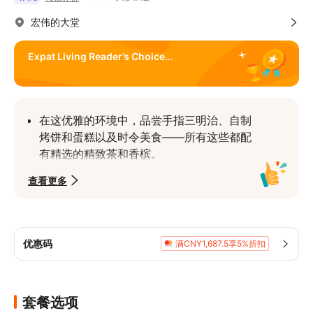
宏伟的大堂
Expat Living Reader’s Choice
Awards 2023
在这优雅的环境中，品尝手指三明治、自制
烤饼和蛋糕以及时令美食——所有这些都配
有精选的精致茶和香槟。
荣获 2023 年侨民生活读者选择奖「最佳下
查看更多
午茶」金奖（美酒佳肴类别）。
优惠码
满CNY1,687.5享5%折扣
套餐选项