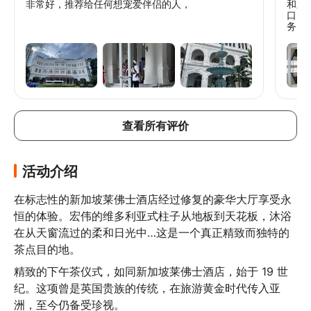
非常好，推荐给任何想宠爱伴侣的人，
和竖
口，令
务，堪称完美。 
太令
Kl
不清
并且
复。
如何
店打
费用
查看所有评价
活动介绍
在标志性的新加坡莱佛士酒店经过修复的豪华大厅享受永
恒的体验。宏伟的维多利亚式柱子从地板到天花板，沐浴
在从天窗流过的柔和日光中…这是一个真正精致而独特的
茶点目的地。
精致的下午茶仪式，如同新加坡莱佛士酒店，始于 19 世
纪。这项曾是英国贵族的传统，在旅游黄金时代传入亚
洲，至今仍备受珍视。