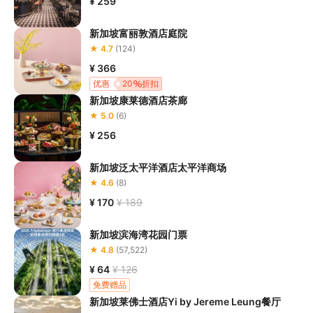
¥ 259
新加坡富丽敦酒店庭院
★ 4.7
(124)
¥ 366
优惠
20
折扣
新加坡康莱德酒店茶廊
★ 5.0
(6)
¥ 256
新加坡泛太平洋酒店太平洋商场
★ 4.6
(8)
¥ 170
¥ 189
新加坡滨海湾花园门票
★ 4.8
(57,522)
¥ 64
¥ 126
免费赠品
新加坡莱佛士酒店Yi by Jereme Leung餐厅