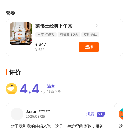
套餐
莱佛士经典下午茶
不支持退改
有效期30天
立即确认
¥ 647
选择
¥ 682
评价
4.4
满意
15条评价
5
/
Jason *****
满意
5.0
2025/03/25
对于我和我的伴侣来说，这是一生难得的体验，服务
这是