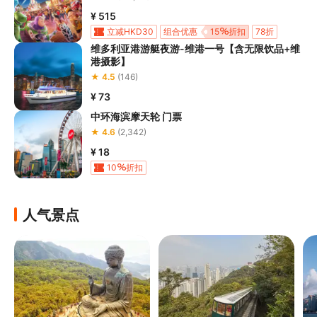
¥ 515
立减HKD30
组合优惠
15
折扣
78折
维多利亚港游艇夜游-维港一号【含无限饮品+维
Klook客路独家
港摄影】
★ 4.5
(146)
¥ 73
中环海滨摩天轮 门票
★ 4.6
(2,342)
¥ 18
10
折扣
人气景点