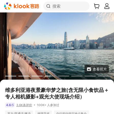
搜索
查看照片
维多利亚港夜景豪华梦之旅(含无限小食饮品＋
专人相机摄影+观光大使现场介绍）
100K+ 人参加过
4.6
5
3.6K条评价
/
英文/普通话/粤语
拼团导览
自行前往指定地点集合