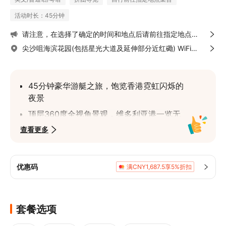
活动时长：45分钟
请注意，在选择了确定的时间和地点后请前往指定地点登
船，北角上船地点为北角公共码头，中环上船地点为中环9
尖沙咀海滨花园(包括星光大道及延伸部分近红磡) WiFi热
号码头5号位，尖沙咀上船地点为九龙尖沙咀公众码头 2
点
号
45分钟豪华游艇之旅，饱览香港霓虹闪烁的
夜景
顶层360度全视角景观，维多利亚港一览无
遗
查看更多
无限量轻食和饮料，来趟升级版海上观光之
旅
优惠码
满CNY1,687.5享5%折扣
与亲朋好友，爱人共赏「幻彩咏香江」灯光
音乐汇演，留下精彩回忆
选择经济又实惠的Dreamer梦之旅号开启旅
套餐选项
程