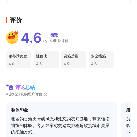
评价
4.6
满意
3.6K条评价
5
/
服务满意度
性价比
设施质量
安全措施
4.6
4.5
4.5
4.6
评论总结
AI总结的真实用户评价
整体印象
服务
壮丽的香港天际线风光和难忘的夜间游船，带来轻松
员工
愉快的体验。客人经常称赞这次旅程是欣赏城市美景
影。
的绝佳方式。
示赞