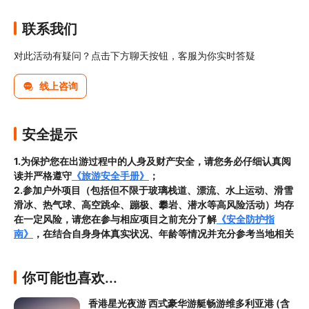
联系我们
对此活动有疑问？点击下方聊天按钮，客服为你实时答疑
线上咨询
安全提示
1.为保护您在出游过程中的人身及财产安全，请您务必仔细认真阅
读并严格遵守
《旅游安全手册》
；
2.参加户外项目（包括但不限于玻璃栈道、漂流、水上运动、滑雪
滑冰、热气球、高空跳伞、蹦极、攀岩、潜水等高风险活动）均存
在一定风险，请您在参与相应项目之前充分了解
《安全防护指
南》
，在结合自身身体真实状况、年龄等情况并充分参考当地相关
部门及其他专业机构的相关公告和建议后慎重参与
；

3.
患有心脏病、高血压等不适宜剧烈运动的疾病患者及身体存在外
你可能也喜欢...
伤，不适宜接触水的游客不得参加本项目
，若您
存在前述既往病史
或正处伤愈恢复期间
，请在预定前与客服工作人员进行沟通以确认
香港星光夜游 西式豪华游艇畅游维多利亚港 (含
您是否符合出行要求；
