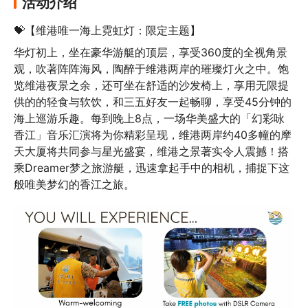
活动介绍
💝【维港唯一海上霓虹灯：限定主题】
华灯初上，坐在豪华游艇的顶层，享受360度的全视角景
观，吹著阵阵海风，陶醉于维港两岸的璀璨灯火之中。饱
览维港夜景之余，还可坐在舒适的沙发椅上，享用无限提
供的的轻食与软饮，和三五好友一起畅聊，享受45分钟的
海上巡游乐趣。每到晚上8点，一场华美盛大的「幻彩咏
香江」音乐汇演将为你精彩呈现，维港两岸约40多幢的摩
天大厦将共同参与星光盛宴，维港之景著实令人震撼！搭
乘Dreamer梦之旅游艇，迅速拿起手中的相机，捕捉下这
般唯美梦幻的香江之旅。