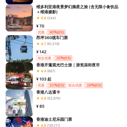
维多利亚港夜景梦幻摘星之旅 (含无限小食饮品
＋维港摄影)
★ 4.6
(244)
¥ 70
优惠
66
折扣
昂坪360缆车门票
★ 4.7
(61,378)
¥ 142
组合优惠
26
折扣
香港开蓬观光巴士游｜游览庙街夜市
★ 4.4
(667)
¥ 103
起
优惠
20
折扣
组合优惠
28
折扣
香港八达通卡
★ 4.8
(53,974)
¥ 85
香港迪士尼乐园门票
★ 4.8
(191,111)