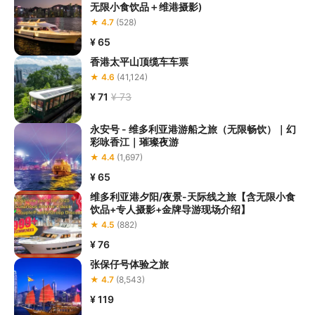
无限小食饮品＋维港摄影)
4.
无论您是否具备游泳能力，请您在参加项目期间全程正确穿戴相
★ 4.7
(528)
应的安全器具并听从现场工作人员的指挥，
避免因此发生溺水、跌
落等意外事件；

¥ 65
5.请您在
预定前向客服工作人员了解参与本项目的准入年龄等准入
香港太平山顶缆车车票
要求
，否则预定失败的风险由您本人自行承担。

★ 4.6
(41,124)
6.室外水上运动受天气影响较大，旅行社将密切关注项目进行期间
¥ 71
¥ 73
的天气状况，若本项目因天气恶劣无法成行的，请您遵循工作人员
永安号 - 维多利亚港游船之旅（无限畅饮）｜幻
彩咏香江｜璀璨夜游
★ 4.4
(1,697)
¥ 65
维多利亚港夕阳/夜景-天际线之旅【含无限小食
饮品+专人摄影+金牌导游现场介绍】
★ 4.5
(882)
¥ 76
张保仔号体验之旅
★ 4.7
(8,543)
¥ 119