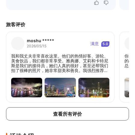
旅客评价
moshu *****
满意
5.0
2026/05/15
我和我丈夫非常喜欢这里。他们的热情好客、游轮、
你的
美食饮品，我们都非常享受。雅典娜、艾莉和卡特尼
的心
斯是我们的接待员，她们人真的很好，甚至还帮我们
总是
拍了很棒的照片，她非常甜美和善良。我强烈推荐梦
想家游轮的这次旅行，感谢你们带来的美好回忆❤️😇
查看所有评价