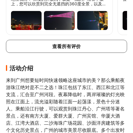
上，您可以欣赏到完全无遮挡的360度全景，以及沿
江城市灯光和现代建筑的绝佳拍照机会。 游船大约持
续70分钟，这是放松、拍照和欣赏风景的完美时长，
不会让人感到匆忙。 预订三楼甲板会有一个专属座
位，外加一些免费茶点，这让旅程更加舒适。 请务必
在出发前至少20到30分钟抵达码头。如果您习惯了
有序排队，这里的人群管理可能会让您感到有些不知
所措，因为人们往往会向前挤而不是好好排队。 总的
来说，顶层甲板的实际游船体验非常棒。强烈推荐给
查看所有评价
所有来广州的游客！
活动介绍
来到广州想要短时间快速领略这座城市的美？那么乘船夜
游珠江绝对是不二之选！珠江包括了东江、西江和北江等
支流，汇合至广州河段。夜幕降临时，两岸璀璨的灯光映
照在江面上，流光溢彩随着江面一起荡漾，景色十分迷
人。乘船沿江行驶，可以观赏到珠江丹心、广州塔等著名
景点，还有南方大厦、爱群大厦、广州宾馆、华厦大酒
店、江湾大酒店、二沙海珠广场花园、沙面洋房建筑等多
个文化历史景点，广州的城市美景尽收眼底。多个出发时