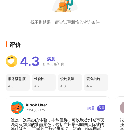
找不到结果，请尝试重新输入查询条件
评价
4.3
满意
383条评价
5
/
服务满意度
性价比
设施质量
安全措施
4.3
4.2
4.3
4.4
Klook User
满意
5.0
2026/07/25
这是一次美妙的体验，非常值得，可以欣赏到城市夜
很棒
晚灯火辉煌的壮丽景色，包括广州塔和周围天际线的
强烈
绝佳视角！ 三楼的开放式甲板是一流的。站在甲板
会非