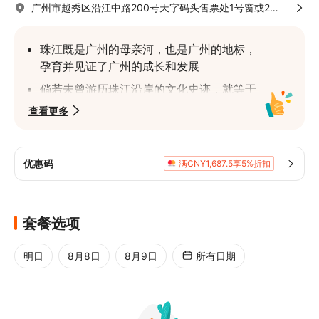
广州市越秀区沿江中路200号天字码头售票处1号窗或2号
窗
珠江既是广州的母亲河，也是广州的地标，
孕育并见证了广州的成长和发展
倘若未曾游历珠江沿岸的文化史迹，就等于
没有真正见识过广州
查看更多
登上豪华的游船，在华灯初上时出行，感受
羊城的繁华夜色和独特魅力
优惠码
满CNY1,687.5享5%折扣
雅致用餐环境，让你一面与亲友闲话家常，
一面欣赏美景
旅行途中出现疲倦？快来森Spa舒缓肌肉
套餐选项
（
珠江新城店
/
东山口店
）或在琶洲
有马空
间
体验全天候spa服务
明日
8月8日
8月9日
所有日期