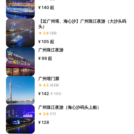
应的安全器具并听从现场工作人员的指挥，
避免因此发生溺水、跌
¥ 140
起
落等意外事件；

5.请您在
预定前向客服工作人员了解参与本项目的准入年龄等准入
【近广州塔、海心沙】广州珠江夜游（大沙头码
要求
，否则预定失败的风险由您本人自行承担。

头）
6.室外水上运动受天气影响较大，旅行社将密切关注项目进行期间
★ 3.8
(39)
的天气状况，若本项目因天气恶劣无法成行的，请您遵循工作人员
¥ 105
起
广州珠江夜游
¥ 99
起
广州塔门票
★ 4.5
(439)
¥ 142
¥ 150
广州珠江夜游（海心沙码头上船）
★ 3.6
(17)
¥ 128