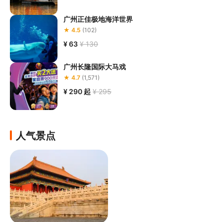
广州正佳极地海洋世界
★ 4.5
(102)
¥ 63
¥ 130
广州长隆国际大马戏
★ 4.7
(1,571)
¥ 290
起
¥ 295
人气景点