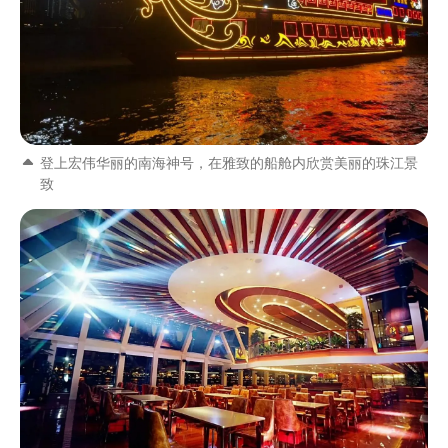
登上宏伟华丽的南海神号，在雅致的船舱内欣赏美丽的珠江景
致