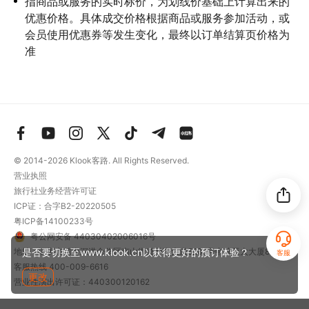
指商品或服务的实时标价，为划线价基础上计算出来的
优惠价格。具体成交价格根据商品或服务参加活动，或
会员使用优惠券等发生变化，最终以订单结算页价格为
准
© 2014-2026
Klook客路. All Rights Reserved.
营业执照
旅行社业务经营许可证
ICP证：合字B2-20220505
粤ICP备14100233号
粤公网安备 44030402006016号
地址：深圳市前海深港合作区南山街道梦海大道5289号中粮亚太大厦801
是否要切换至www.klook.cn以获得更好的预订体验？
客服
客服热线
400-009-6616
更改
营业性演出许可证：440300120162