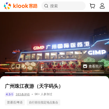
搜索
查看照片
广州珠江夜游（天字码头）
9K+ 人参加过
4.3
5
383条评价
/
普通话/粤语
自行前往指定地点集合