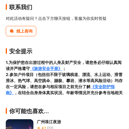
联系我们
对此活动有疑问？点击下方聊天按钮，客服为你实时答疑
线上咨询
安全提示
1.为保护您在出游过程中的人身及财产安全，请您务必仔细认真阅
读并严格遵守
《旅游安全手册》
；
2.参加户外项目（包括但不限于玻璃栈道、漂流、水上运动、滑雪
滑冰、热气球、高空跳伞、蹦极、攀岩、潜水等高风险活动）均存
在一定风险，请您在参与相应项目之前充分了解
《安全防护指
南》
，在结合自身身体真实状况、年龄等情况并充分参考当地相关
部门及其他专业机构的相关公告和建议后慎重参与
；

3.
患有心脏病、高血压等不适宜剧烈运动的疾病患者及身体存在外
你可能也喜欢...
伤，不适宜接触水的游客不得参加本项目
，若您
存在前述既往病史
或正处伤愈恢复期间
，请在预定前与客服工作人员进行沟通以确认
广州珠江夜游
您是否符合出行要求；

★ 4.1
(22)
4.
无论您是否具备游泳能力，请您在参加项目期间全程正确穿戴相