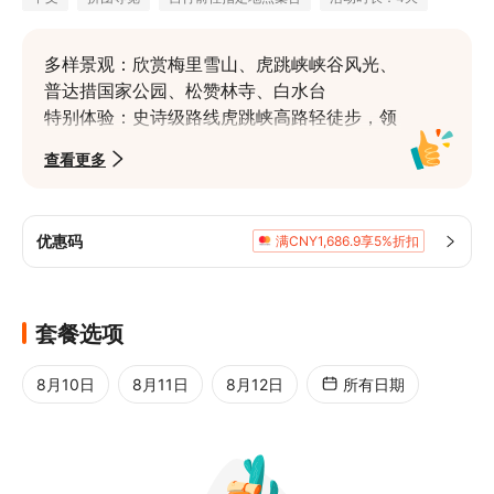
多样景观：欣赏梅里雪山、虎跳峡峡谷风光、
普达措国家公园、松赞林寺、白水台

特别体验：史诗级路线虎跳峡高路轻徒步，领
略玉龙十三峰B面雄伟、坐在HALFWAY爽死
查看更多
你阳台，与山峰对饮下午茶

景区住宿：中虎跳峡峡谷景观民宿+梅里雪山
景民民宿+香格里拉古城酒店

优惠码
满CNY1,686.9享5%折扣
精品私密：2-7人小团，行程高度灵活，全程
小车出行，多年老司机带队，保证旅途舒适与
安全
套餐选项
8月10日
8月11日
8月12日
所有日期