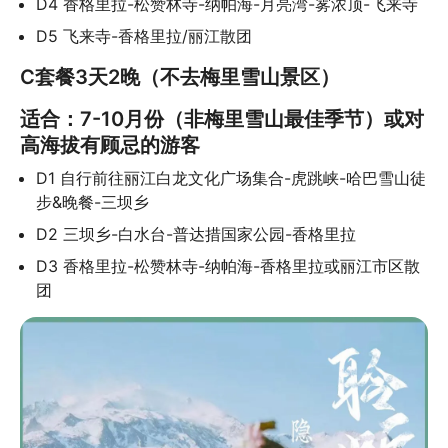
D4 香格里拉-松赞林寺-纳帕海-月亮湾-雾浓顶-飞来寺
D5 飞来寺-香格里拉/丽江散团
C套餐3天2晚（不去梅里雪山景区）
适合：7-10月份（非梅里雪山最佳季节）或对
高海拔有顾忌的游客
D1 自行前往丽江白龙文化广场集合-虎跳峡-哈巴雪山徒
步&晚餐-三坝乡
D2 三坝乡-白水台-普达措国家公园-香格里拉
D3 香格里拉-松赞林寺-纳帕海-香格里拉或丽江市区散
团