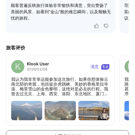
顾客普遍反映旅行体验非常愉快和满意，突出赞扬了
导游
美丽的风景、如看到“金山”般的难忘瞬间，以及顺畅无
富的
忧的旅程。
议。
旅客评价
Klook User
满意
5.0
2026/03/08
我认为我非常幸运能参加这次旅行。如果你想体验云
我和
南北部的奇观，包括徒步虎跳峡、美妙的香格里拉寺
路旅
庙、梅里雪山的金色黎明，这绝对是必去的行程。我
甚至
曾去过北京、上海、西安、洛阳、东北地区、厦门和
序，
泉州，甚至新疆，但这是迄今为止在中国最棒的一次
我们
旅行。我也非常感谢旅行组织者在有限的预算内安排
的一
了非常好的酒店。我可以用我有限的中文与导游交
点，
流，所以最好提前确认你是否会有一位讲英语的导游
酒店
或同行者。但我认为如果你有微信账号，无论如何你
于只
都能与导游沟通。谢谢杨师傅！
而不
我们
划。