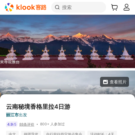
搜索
查看照片
云南秘境香格里拉4日游
丽江市
出发
800+ 人参加过
4.9
5
88条评价
/
中文
拼团导览
自行前往指定地点集合
活动时长：4天