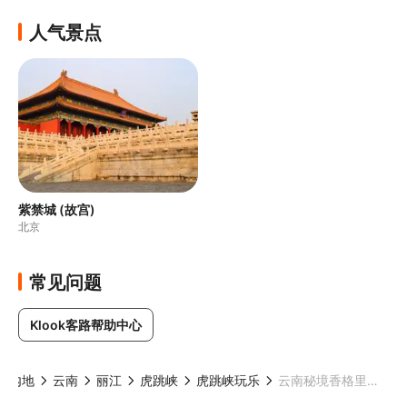
人气景点
紫禁城 (故宫)
北京
常见问题
Klook客路帮助中心
国内地
云南
丽江
虎跳峡
虎跳峡玩乐
云南秘境香格里拉4日游