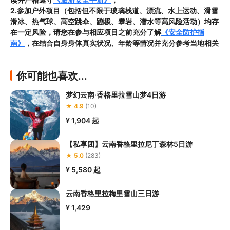
2.参加户外项目（包括但不限于玻璃栈道、漂流、水上运动、滑雪
滑冰、热气球、高空跳伞、蹦极、攀岩、潜水等高风险活动）均存
在一定风险，请您在参与相应项目之前充分了解
《安全防护指
南》
，在结合自身身体真实状况、年龄等情况并充分参考当地相关
部门及其他专业机构的相关公告和建议后慎重参与
3.禁止孕妇、患有高血压、心脏病等不适合刺激性游玩项目的疾病
你可能也喜欢...
患者及严重恐高、体质较弱的游客参加本产品内包含的项目，
若您
隐瞒前述情况参加项目发生意外的，由您本人承担一切责任，因此
梦幻云南·香格里拉雪山梦4日游
给旅行社造成损失的，还需对旅行社进行全额赔偿；

★ 4.9
(10)
4.因本产品内可能包含多个旅游项目，请您在
预订本产品之前与客
服工作人员沟通了解本产品内各项目的准入年龄、准入身高及准入
¥ 1,904
起
体重等准入要求
，否则预订失败或预订后无法成行的后果由您自行
承担；

【私享团】云南香格里拉尼丁森林5日游
5.请您在
参与项目期间全程穿戴好安全护具，避免发生意外事件；
★ 5.0
(283)
6.若您在项目进行过程中感到任何不适，请及时与工作人员进行沟
¥ 5,580
起
通，工作人员将会及时为您提供必要支持。
云南香格里拉梅里雪山三日游
¥ 1,429