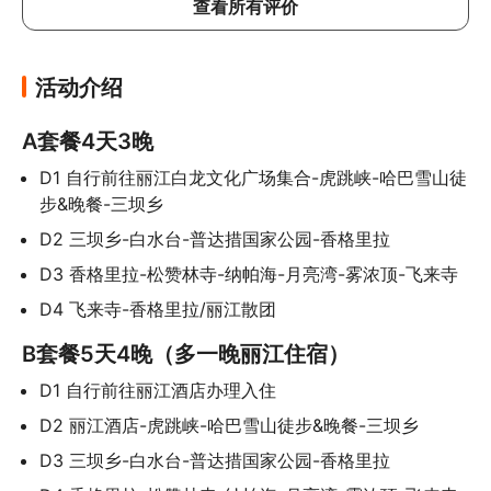
查看所有评价
的。
活动介绍
A套餐4天3晚
D1 自行前往丽江白龙文化广场集合-虎跳峡-哈巴雪山徒
步&晚餐-三坝乡
D2 三坝乡-白水台-普达措国家公园-香格里拉
D3 香格里拉-松赞林寺-纳帕海-月亮湾-雾浓顶-飞来寺
D4 飞来寺-香格里拉/丽江散团
B套餐5天4晚（多一晚丽江住宿）
D1 自行前往丽江酒店办理入住
D2 丽江酒店-虎跳峡-哈巴雪山徒步&晚餐-三坝乡
D3 三坝乡-白水台-普达措国家公园-香格里拉