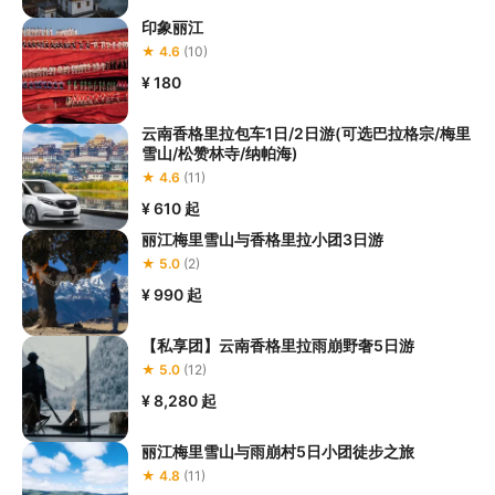
印象丽江
★ 4.6
(10)
¥ 180
云南香格里拉包车1日/2日游(可选巴拉格宗/梅里
雪山/松赞林寺/纳帕海)
★ 4.6
(11)
¥ 610
起
丽江梅里雪山与香格里拉小团3日游
★ 5.0
(2)
¥ 990
起
【私享团】云南香格里拉雨崩野奢5日游
★ 5.0
(12)
¥ 8,280
起
丽江梅里雪山与雨崩村5日小团徒步之旅
★ 4.8
(11)