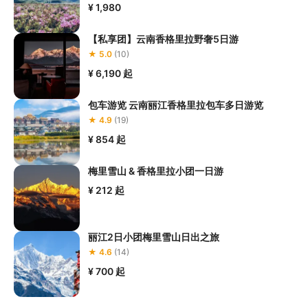
¥ 1,980
【私享团】云南香格里拉野奢5日游
★ 5.0
(10)
¥ 6,190
起
包车游览 云南丽江香格里拉包车多日游览
★ 4.9
(19)
¥ 854
起
梅里雪山 & 香格里拉小团一日游
¥ 212
起
丽江2日小团梅里雪山日出之旅
★ 4.6
(14)
¥ 700
起