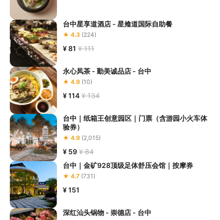
台中星享道酒店 - 星飨道国际自助餐
★ 4.3
(224)
¥ 81
¥ 111
永心凤茶 - 勤美诚品店 - 台中
★ 4.9
(10)
¥ 114
¥ 134
台中｜纸箱王创意园区｜门票（含游园小火车体
验券）
★ 4.9
(2,015)
¥ 59
¥ 84
台中｜金矿928顶级足体舒压会馆｜按摩券
★ 4.7
(731)
¥ 151
深红汕头锅物 - 崇德店 - 台中