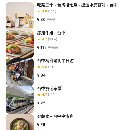
吃茶三千 - 台湾概念店 - 捷运水安宫站 - 台中
★ 4.8
(155)
¥ 26
¥ 27
赤鬼牛排 - 台中
★ 4.7
(344)
¥ 117
¥ 126
台中楠府老街半日游
★ 5.0
(3)
¥ 94
台中捷运车票
★ 4.7
(112)
¥ 25
金韩食 - 台中中港店
¥ 78