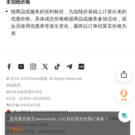
未划线价格
指商品或服务的实时标价，为划线价基础上计算出来的
优惠价格。具体成交价格根据商品或服务参加活动，或
会员使用优惠券等发生变化，最终以订单结算页价格为
准
© 2014-2026
Klook客路. All Rights Reserved.
营业执照
旅行社业务经营许可证
ICP证：合字B2-20220505
客服
粤ICP备14100233号
粤公网安备 44030402006016号
是否要切换至www.klook.cn以获得更好的预订体验？
地址：深圳市前海深港合作区南山街道梦海大道5289号中粮亚太大厦801
客服热线
400-009-6616
更改
营业性演出许可证：440300120162