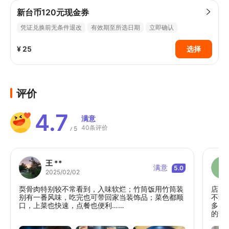
新台币120元现金券
凭证兑换前无条件退改
有效期至所选日期
立即确认
¥ 25
选择
评价
4.7
满意
40条评价
5
/
王 **
满意
5.0
2025/02/02
耎骨肉特别较不常看到，入味软烂；竹筒饭用竹筒装
店内
别有一番风味，吃完也可带回家当装饰品；菜色都顺
不过
口，上菜也快速，点餐也便利……
多，
的部
白米。