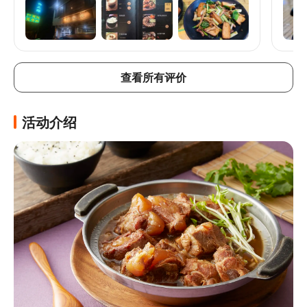
地都
嫩脆
有特
粗，
然比
吃。
查看所有评价
活动介绍