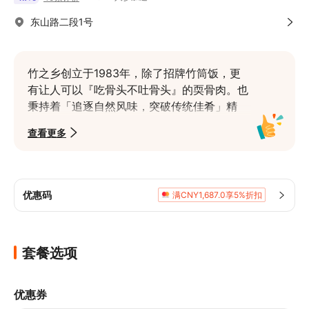
东山路二段1号
竹之乡创立于1983年，除了招牌竹筒饭，更
有让人可以『吃骨头不吐骨头』的耎骨肉。也
秉持着「追逐自然风味，突破传统佳肴」精
神，持续研发在地食材料理，更以大坑竹笋料
查看更多
理为专长，欢迎您来品尝看看喔！
优惠码
满CNY1,687.0享5%折扣
套餐选项
优惠券