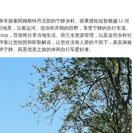
车探索阿姆斯特丹北部的宁静乡村。搭乘渡轮短暂横越 IJ 河
的圩田地景，沿着运河、堤坝和开阔的田野，享受宁静的自行车道。
Ransdorp，导游将分享当地生活、荷兰水资源管理，以及这些乡村社
停靠让您拍照和听取解说，让您在没有人群的干扰下，真实体验
求宁静、风景优美之旅的休闲自行车爱好者。