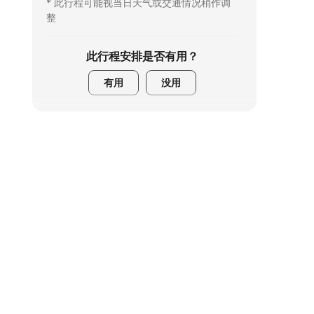
* 此行程可能视当日天气或交通情况稍作调
整
此行程安排是否有用？
有用
没用
费用包含 / 不包含
英文导游
英文工作人员
餐饮
其他个人消费
小费
接载 / 集合信息