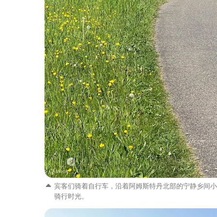
宾客们骑着自行车，沿着阿姆斯特丹北部的宁静乡间小
骑行时光。