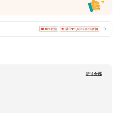
拍照和短暂休息。沿途欣赏广阔的田野、运河和放
乡村氛围。避开阿姆斯特丹市中心的拥挤人潮和车
10%折扣
满CNY1,687.2享5%折扣
清除全部