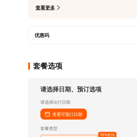
合一般自行车爱好者，并设有频繁的停靠点供
牧的动物，感受距离城市仅数分钟路程的真实
查看更多
流，并在半天内舒适地返回。
优惠码
套餐选项
请选择日期、预订选项
请选择出行日期
查看可预订日期
套餐类型
10%折扣