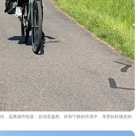
径，远离城市喧嚣，在绿意盎然、祥和宁静的环境中，享受轻松惬意的