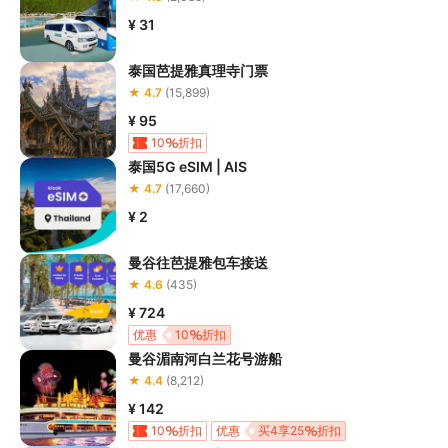
¥ 31
泰国芭提雅真理寺门票
★ 4.7
(15,899)
¥ 95
10
折扣
泰国5G eSIM | AIS
★ 4.7
(17,660)
¥ 2
曼谷往芭提雅包车接送
★ 4.6
(435)
¥ 724
优惠
10
折扣
曼谷湄南河白兰花号游船
★ 4.4
(8,212)
¥ 142
10
折扣
优惠
买4享25
折扣