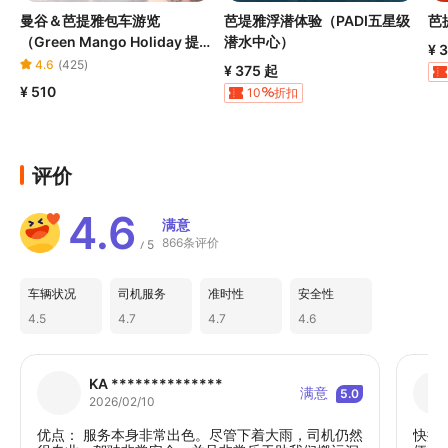
曼谷＆芭提雅包车游览
芭堤雅浮潜体验（PADI五星级
芭
（Green Mango Holiday 提
潜水中心）
¥ 
供）
4.6
(
425
)
¥ 375
起
¥ 510
10
折扣
评价
4.6
满意
866条评价
5
/
车辆状况
司机服务
准时性
安全性
4.5
4.7
4.7
4.6
KA **************
满意
5.0
2026/02/10
优点： 服务本身非常出色。尽管下着大雨，司机仍然
快捷