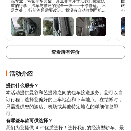
很专业，驾驶非常安全，并且非常乐于助我们搬运沉
便利
重的行李。汽车与描述的完全一致——干净舒适。 不
旅行
足之处： 行前沟通需要改进。我没有自动收到司机的
⭐️⭐️⭐️
详细信息；我不得不自己给供应商发邮件确认。我最
终只在接机前35分钟才收到信息。 结论：执行出
色，但由于沟通延迟，预订过程有点紧张。
查看所有评价
活动介绍
提供什么服务？
本活动提供曼谷和芭提雅之间的包车接送服务。您可以自
订行程，选择您偏好的上车地点和下车地点。在结帐时，
只需提供您的酒店、机场或其他特定地点的详细信息即
有哪些车款可供选择？
我们为您提供 4 种优质选择！选择我们的经济型轿车、最