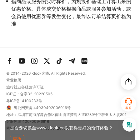
指商品或服务的实时标价，为划线价基础上计算出来的
优惠价格。具体成交价格根据商品或服务参加活动，或
会员使用优惠券等发生变化，最终以订单结算页价格为
准
© 2014-2026
Klook客路. All Rights Reserved.
营业执照
旅行社业务经营许可证
ICP证：合字B2-20220505
粤ICP备14100233号
粤公网安备 44030402006016号
客服
地址：深圳市前海深港合作区南山街道梦海大道5289号中粮亚太大厦801
客服热线
400-009-6616
是否要切换至www.klook.cn以获得更好的预订体验？
营业性演出许可证：440300120162
更改