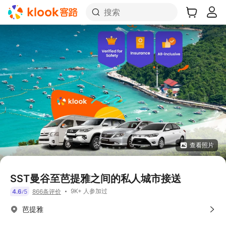
搜索
查看照片
SST曼谷至芭提雅之间的私人城市接送
9K+ 人参加过
4.6
5
866条评价
/
芭提雅