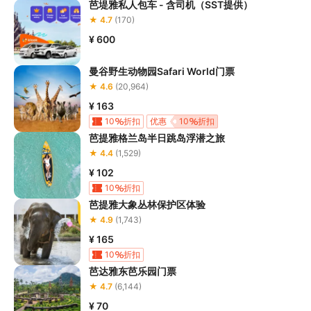
芭堤雅私人包车 - 含司机（SST提供）
★ 4.7
(170)
¥ 600
曼谷野生动物园Safari World门票
★ 4.6
(20,964)
¥ 163
10
折扣
优惠
10
折扣
芭提雅格兰岛半日跳岛浮潜之旅
★ 4.4
(1,529)
¥ 102
10
折扣
芭提雅大象丛林保护区体验
★ 4.9
(1,743)
¥ 165
10
折扣
芭达雅东芭乐园门票
★ 4.7
(6,144)
¥ 70