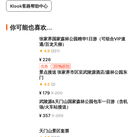
Klook客路帮助中心
你可能也喜欢...
张家界国家森林公园精华1日游（可组合VIP速
通/百龙天梯）
★ 4.9
(201)
¥ 226
优惠
20
折扣
景点接送 张家界市区至武陵源酒店/森林公园东
门
★ 4.5
(2)
¥ 179
¥ 200
武陵源&天门山国家森林公园包车一日游（含机
场/火车站接送）
¥ 357
¥ 385
天门山景区套票