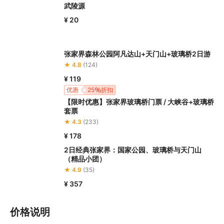
武陵源
¥ 20
张家界森林公园阿凡达山+天门山+玻璃桥2日游
★ 4.8
(124)
¥ 119
优惠
25
折扣
【限时优惠】张家界玻璃桥门票 / 大峡谷+玻璃桥
套票
★ 4.3
(233)
¥ 178
2日经典张家界：国家公园、玻璃桥与天门山
（精品小团）
★ 4.9
(35)
¥ 357
价格说明