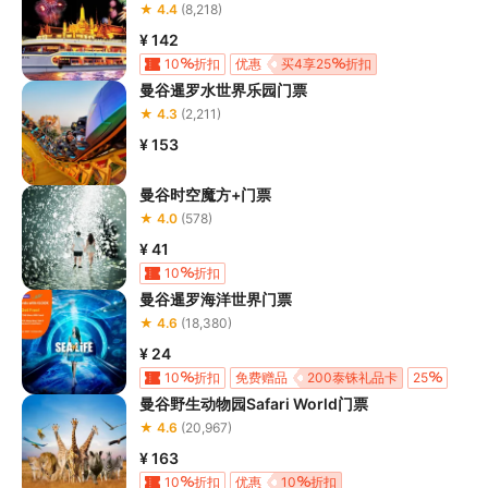
★ 4.4
(8,218)
¥ 142
10
折扣
优惠
买4享25
折扣
曼谷暹罗水世界乐园门票
★ 4.3
(2,211)
¥ 153
曼谷时空魔方+门票
★ 4.0
(578)
¥ 41
10
折扣
曼谷暹罗海洋世界门票
★ 4.6
(18,380)
¥ 24
10
折扣
免费赠品
200泰铢礼品卡
25
曼谷野生动物园Safari World门票
买二送一
★ 4.6
(20,967)
¥ 163
10
折扣
优惠
10
折扣