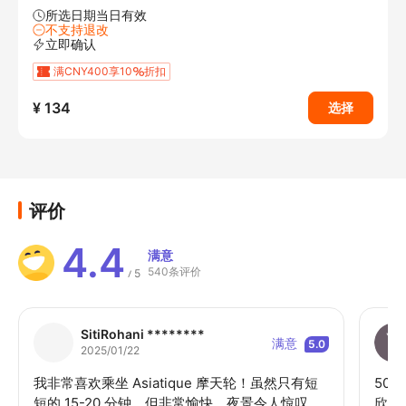
所选日期当日有效
不支持退改
立即确认
满CNY400享10
折扣
¥ 134
选择
评价
4.4
满意
540条评价
5
/
SitiRohani ********
满意
5.0
2025/01/22
我非常喜欢乘坐 Asiatique 摩天轮！虽然只有短
50
短的 15-20 分钟，但非常愉快，夜景令人惊叹，
欣赏