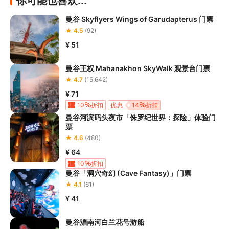
你可能也喜欢...
曼谷 Skyflyers Wings of Garudapterus 门票
★ 4.5
(92)
¥ 51
曼谷王权 Mahanakhon SkyWalk 观景台门票
★ 4.7
(15,642)
¥ 71
10
折扣
优惠
14
折扣
曼谷河滨码头夜市「侏罗纪世界：探险」体验门
组合优惠
6
折扣
免费赠品
票
★ 4.6
(480)
¥ 64
10
折扣
曼谷「洞穴奇幻 (Cave Fantasy)」门票
★ 4.1
(61)
¥ 41
曼谷湄南河白兰花号游船