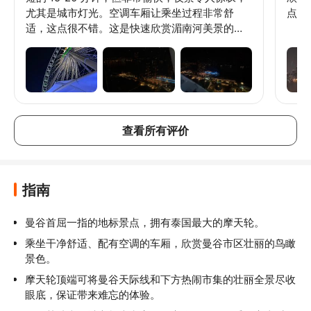
尤其是城市灯光。空调车厢让乘坐过程非常舒
点开
适，这点很不错。这是快速欣赏湄南河美景的绝
佳方式。
查看所有评价
指南
曼谷首屈一指的地标景点，拥有泰国最大的摩天轮。
乘坐干净舒适、配有空调的车厢，欣赏曼谷市区壮丽的鸟瞰
景色。
摩天轮顶端可将曼谷天际线和下方热闹市集的壮丽全景尽收
眼底，保证带来难忘的体验。