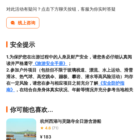
对此活动有疑问？点击下方聊天按钮，客服为你实时答疑
线上咨询
安全提示
1.为保护您在出游过程中的人身及财产安全，请您务必仔细认真阅
读并严格遵守
《旅游安全手册》
；
2.参加户外项目（包括但不限于玻璃栈道、漂流、水上运动、滑雪
滑冰、热气球、高空跳伞、蹦极、攀岩、潜水等高风险活动）均存
在一定风险，请您在参与相应项目之前充分了解
《安全防护指
南》
，在结合自身身体真实状况、年龄等情况并充分参考当地相关
部门及其他专业机构的相关公告和建议后慎重参与
3.禁止孕妇、患有高血压、心脏病等不适合刺激性游玩项目的疾病
你可能也喜欢...
患者及严重恐高、体质较弱的游客参加本产品内包含的项目，
若您
隐瞒前述情况参加项目发生意外的，由您本人承担一切责任，因此
杭州西湖与灵隐寺全日游含游船
给旅行社造成损失的，还需对旅行社进行全额赔偿；

★ 4.6
(71)
4.因本产品内可能包含多个旅游项目，请您在
预订本产品之前与客
服工作人员沟通了解本产品内各项目的准入年龄、准入身高及准入
¥ 183