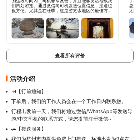
的这段时间内，司机非常友善，并且能够灵活地载我
了导
们四处游览。通过微信向司机发送位置信息，接送也
总的
很方便。尤其是在旺季，这是游览该地区的最佳方
太阳
式。
查看所有评价
活动介绍
📅【行前通知】
下单后，我们的工作人员会在一个工作日内联系您。
行程出发前一天，我们将通过微信/WhatsApp等发送导
游/中文司机的联系方式，请您提前注册微信~
🚗【接送服务】
我们为杭州市内提供免费上门接送。标准出发为9点左