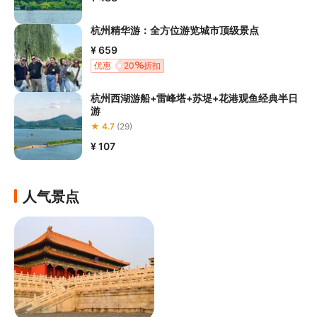
杭州精华游：全方位游览城市顶级景点
¥ 659
优惠
20
折扣
杭州西湖游船+雷峰塔+苏堤+花港观鱼经典半日
游
★ 4.7
(29)
¥ 107
人气景点