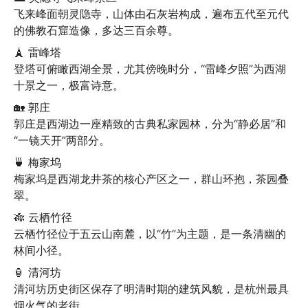
飞来峰面朝灵隐寺，山体由石灰岩构成，遍布五代至元代
的佛教石窟造像，多达三百余尊。
🗼 雷峰塔

登塔可俯瞰西湖全景，尤其傍晚时分，“雷峰夕照”为西湖
十景之一，极富诗意。
🏡 郭庄

郭庄是西湖边一座精致的古典私家园林，分为“静必居”和
“一镜天开”两部分。
🍵 梅家坞

梅家坞是西湖龙井茶的核心产区之一，群山环抱，茶园叠
翠。
🎋 云栖竹径

云栖竹径位于五云山南麓，以“竹”为主题，是一条清幽的
林间小径。
🏮 清河坊

清河坊历史街区保存了明清时期的建筑风貌，是杭州最具
烟火气的老街。