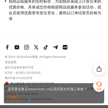
指商品或服务的实时标价，为划线价基础上计算出来的
优惠价格。具体成交价格根据商品或服务参加活动，或
会员使用优惠券等发生变化，最终以订单结算页价格为
准
© 2014-2026
Klook客路. All Rights Reserved.
营业执照
旅行社业务经营许可证
ICP证：合字B2-20220505
粤ICP备14100233号
粤公网安备 44030402006016号
是否要切换至www.klook.cn以获得更好的预订体验？
地址：深圳市前海深港合作区南山街道梦海大道5289号中粮亚太大厦801
客服
客服热线
400-009-6616
更改
营业性演出许可证：440300120162