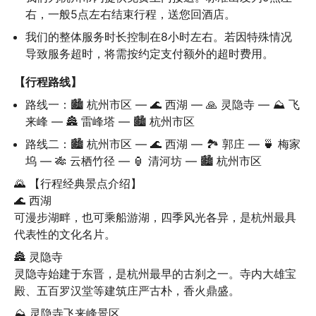
右，一般5点左右结束行程，送您回酒店。
我们的整体服务时长控制在8小时左右。若因特殊情况
导致服务超时，将需按约定支付额外的超时费用。
【行程路线】
路线一：🏙️ 杭州市区 — 🌊 西湖 — 🙏 灵隐寺 — ⛰️ 飞
来峰 — 🏯 雷峰塔 — 🏙️ 杭州市区
路线二：🏙️ 杭州市区 — 🌊 西湖 — 🏞️ 郭庄 — 🍵 梅家
坞 — 🎋 云栖竹径 — 🏮 清河坊 — 🏙️ 杭州市区
🌄 【行程经典景点介绍】

🌊 西湖

可漫步湖畔，也可乘船游湖，四季风光各异，是杭州最具
代表性的文化名片。
🏯 灵隐寺

灵隐寺始建于东晋，是杭州最早的古刹之一。寺内大雄宝
殿、五百罗汉堂等建筑庄严古朴，香火鼎盛。
⛰️ 灵隐寺飞来峰景区
