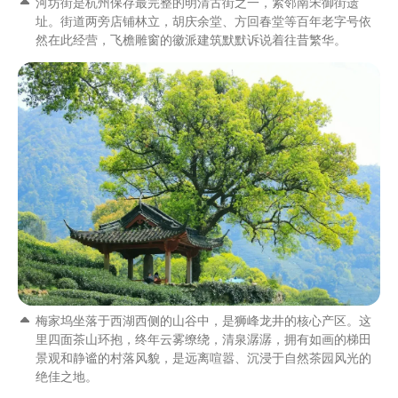
河坊街是杭州保存最完整的明清古街之一，紧邻南宋御街遗
址。街道两旁店铺林立，胡庆余堂、方回春堂等百年老字号依
然在此经营，飞檐雕窗的徽派建筑默默诉说着往昔繁华。
梅家坞坐落于西湖西侧的山谷中，是狮峰龙井的核心产区。这
里四面茶山环抱，终年云雾缭绕，清泉潺潺，拥有如画的梯田
景观和静谧的村落风貌，是远离喧嚣、沉浸于自然茶园风光的
绝佳之地。