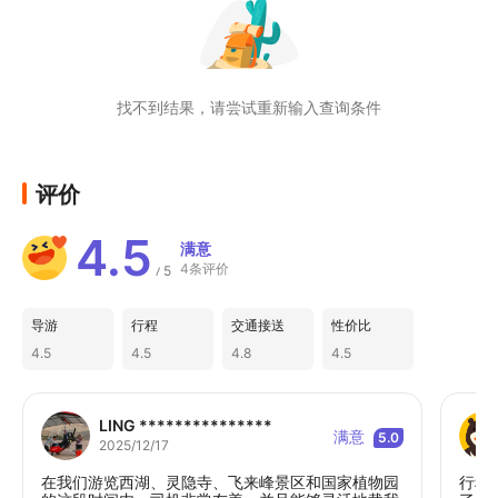
有史”的独特气质。
找不到结果，请尝试重新输入查询条件
评价
4.5
满意
4条评价
5
/
导游
行程
交通接送
性价比
4.5
4.5
4.8
4.5
LING ***************
满意
5.0
2025/12/17
在我们游览西湖、灵隐寺、飞来峰景区和国家植物园
行程