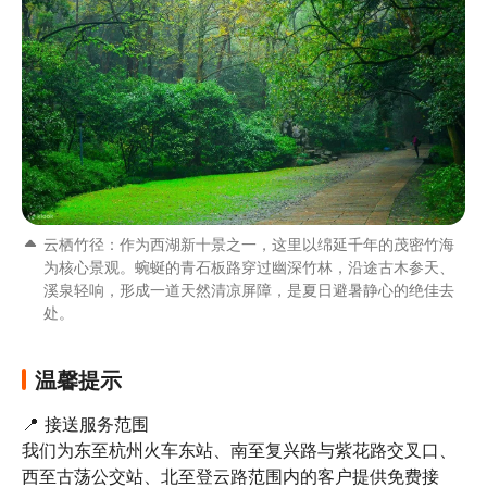
云栖竹径：作为西湖新十景之一，这里以绵延千年的茂密竹海
为核心景观。蜿蜒的青石板路穿过幽深竹林，沿途古木参天、
溪泉轻响，形成一道天然清凉屏障，是夏日避暑静心的绝佳去
处。
温馨提示
📍 接送服务范围

我们为东至杭州火车东站、南至复兴路与紫花路交叉口、
西至古荡公交站、北至登云路范围内的客户提供免费接