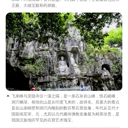
王殿、大雄宝殿和药师殿。
飞来峰与灵隐寺仅一溪之隔，是一座石灰岩山峰，怪石嵯峨，
洞穴幽深。相传此山是从印度飞来的，故得名。其最大的看点
是在山崖峭壁和洞穴内雕刻的数百尊石窟造像，年代从五代十
国延续至宋、元，尤其以元代藏传佛教造像最为精美珍贵，是
我国汉族地区罕见的石窟艺术瑰宝。