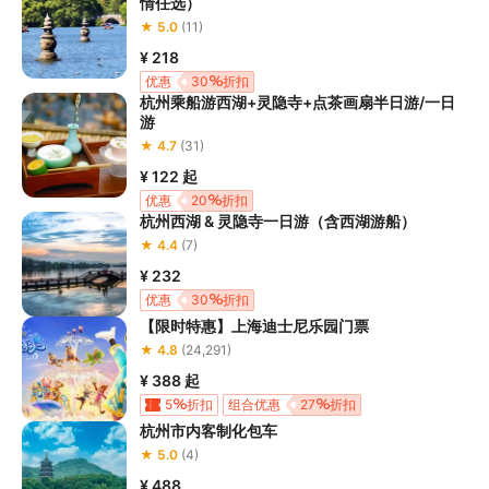
情任选）
★ 5.0
(11)
¥ 218
优惠
30
折扣
杭州乘船游西湖+灵隐寺+点茶画扇半日游/一日
游
★ 4.7
(31)
¥ 122
起
优惠
20
折扣
杭州西湖 & 灵隐寺一日游（含西湖游船）
★ 4.4
(7)
¥ 232
优惠
30
折扣
【限时特惠】上海迪士尼乐园门票
★ 4.8
(24,291)
¥ 388
起
5
折扣
组合优惠
27
折扣
杭州市内客制化包车
★ 5.0
(4)
¥ 488