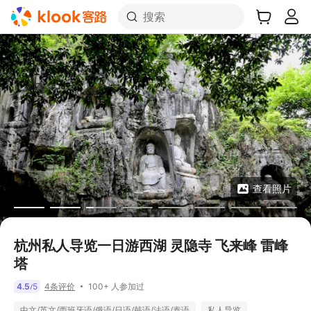
搜索
查看照片
杭州私人导览一日游西湖 灵隐寺 飞来峰 雷峰
塔
100+ 人参加过
4.5
5
4条评价
/
中文/英文/西班牙语/俄语/日语/韩语/法语/泰语
私人导览