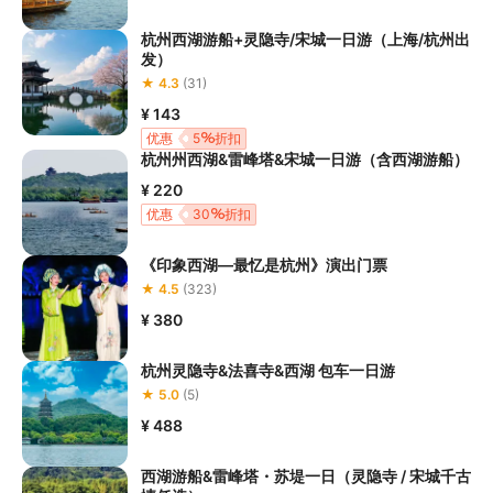
体重等准入要求
，否则预订失败或预订后无法成行的后果由您自行
承担；

杭州西湖游船+灵隐寺/宋城一日游（上海/杭州出
5.请您在
参与项目期间全程穿戴好安全护具，避免发生意外事件；
发）
6.若您在项目进行过程中感到任何不适，请及时与工作人员进行沟
★ 4.3
(31)
通，工作人员将会及时为您提供必要支持。
¥ 143
优惠
5
折扣
杭州州西湖&雷峰塔&宋城一日游（含西湖游船）
¥ 220
优惠
30
折扣
《印象西湖—最忆是杭州》演出门票
★ 4.5
(323)
¥ 380
杭州灵隐寺&法喜寺&西湖 包车一日游
★ 5.0
(5)
¥ 488
西湖游船&雷峰塔・苏堤一日（灵隐寺 / 宋城千古