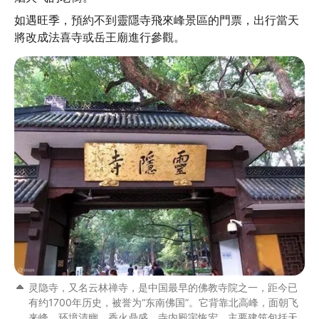
如遇旺季，預約不到靈隱寺飛來峰景區的門票，出行當天
將改成法喜寺或岳王廟進行參觀。
灵隐寺，又名云林禅寺，是中国最早的佛教寺院之一，距今已
有约1700年历史，被誉为“东南佛国”。它背靠北高峰，面朝飞
来峰，环境清幽，香火鼎盛。寺内殿宇恢宏，主要建筑包括天