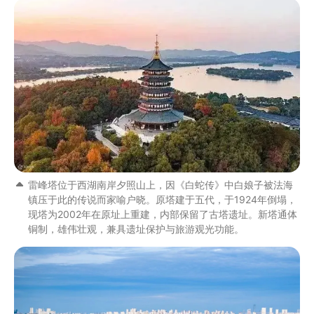
雷峰塔位于西湖南岸夕照山上，因《白蛇传》中白娘子被法海
镇压于此的传说而家喻户晓。原塔建于五代，于1924年倒塌，
现塔为2002年在原址上重建，内部保留了古塔遗址。新塔通体
铜制，雄伟壮观，兼具遗址保护与旅游观光功能。