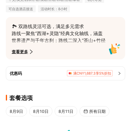
可自选酒店接送
活动时长：8小时
🏞️ 双路线灵活可选，满足多元需求

路线一聚焦“西湖+灵隐”经典文化轴线，涵盖
世界遗产与千年古刹；路线二深入“茶山+竹径
+古街”，融合自然生态与市井人文。两条路线
查看更多
均以杭州市区为闭环，轻松切换，适配不同旅
行偏好。
🚗 全程专车无缝衔接，省时省心

优惠码
满CNY1,687.3享5%折扣
杭州市区内免费上门接送，每日约8小时专属
服务，行程节奏自由调配。专业司机与导游全
程跟随，避免辗转交通的疲惫，最大化游览时
套餐选项
间。
🌿 深度体验杭州“双遗产”：自然与人文

8月9日
8月10日
8月11日
所有日期
不仅游览西湖山水，更融入龙井茶文化采制、
古典园林造景技艺、千年禅寺祈福、古街非遗
手作等互动体验，感受杭州“景中有韵，物中