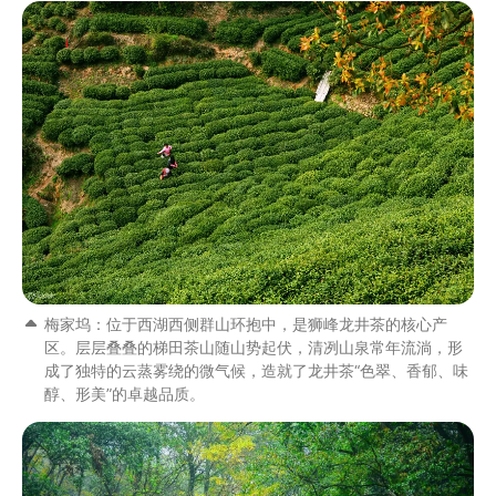
梅家坞：位于西湖西侧群山环抱中，是狮峰龙井茶的核心产
区。层层叠叠的梯田茶山随山势起伏，清冽山泉常年流淌，形
成了独特的云蒸雾绕的微气候，造就了龙井茶“色翠、香郁、味
醇、形美”的卓越品质。