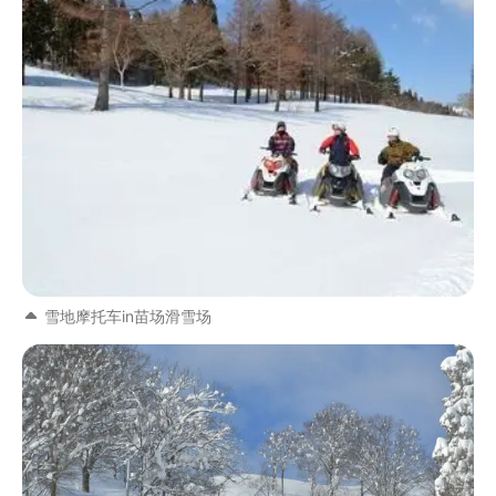
雪地摩托车in苗场滑雪场