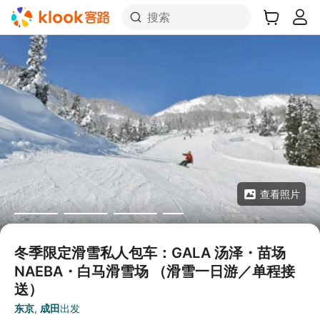
搜索
查看照片
冬季限定滑雪私人包车：GALA 汤泽・苗场
NAEBA・白马滑雪场 （滑雪一日游／单程接
送）
东京
,
成田
出发