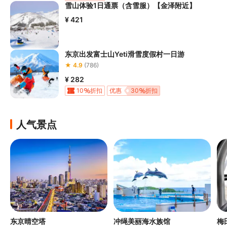
雪山体验1日通票（含雪服）【金泽附近】
¥ 421
东京出发富士山Yeti滑雪度假村一日游
★ 4.9
(786)
¥ 282
10
折扣
优惠
30
折扣
人气景点
东京晴空塔
冲绳美丽海水族馆
梅