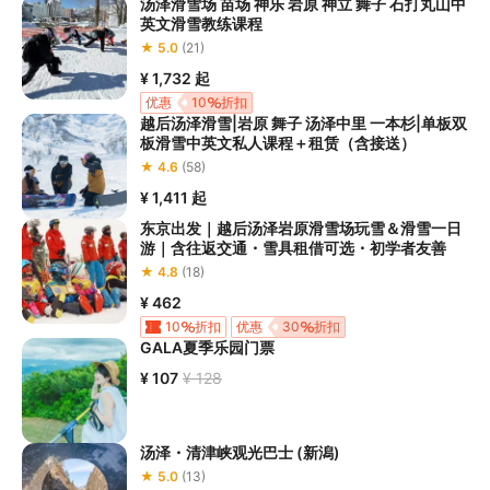
5.请您在
参与项目期间全程穿戴好安全护具，避免发生意外事件；
汤泽滑雪场 苗场 神乐 岩原 神立 舞子 石打丸山中
英文滑雪教练课程
6.若您在项目进行过程中感到任何不适，请及时与工作人员进行沟
★ 5.0
(21)
通，工作人员将会及时为您提供必要支持。
¥ 1,732
起
优惠
10
折扣
越后汤泽滑雪|岩原 舞子 汤泽中里 一本杉|单板双
板滑雪中英文私人课程＋租赁（含接送）
★ 4.6
(58)
¥ 1,411
起
东京出发｜越后汤泽岩原滑雪场玩雪＆滑雪一日
游｜含往返交通・雪具租借可选・初学者友善
★ 4.8
(18)
¥ 462
10
折扣
优惠
30
折扣
GALA夏季乐园门票
¥ 107
¥ 128
汤泽・清津峡观光巴士 (新潟)
★ 5.0
(13)