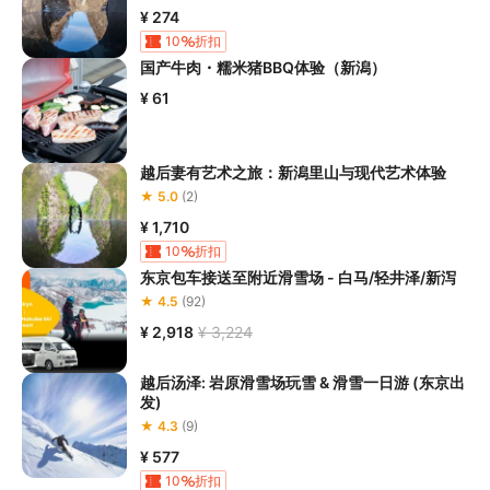
¥ 274
10
折扣
国产牛肉・糯米猪BBQ体验（新潟）
¥ 61
越后妻有艺术之旅：新潟里山与现代艺术体验
★ 5.0
(2)
¥ 1,710
10
折扣
东京包车接送至附近滑雪场 - 白马/轻井泽/新泻
★ 4.5
(92)
¥ 2,918
¥ 3,224
越后汤泽: 岩原滑雪场玩雪 & 滑雪一日游 (东京出
发)
★ 4.3
(9)
¥ 577
10
折扣