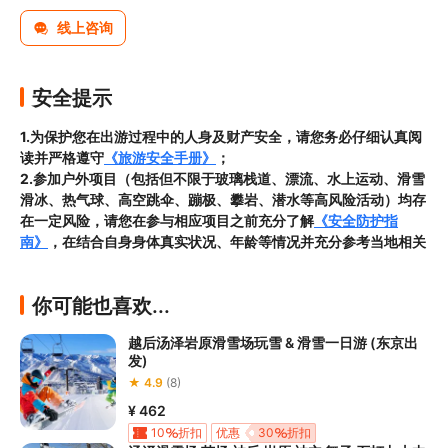
线上咨询
安全提示
1.为保护您在出游过程中的人身及财产安全，请您务必仔细认真阅
读并严格遵守
《旅游安全手册》
；
2.参加户外项目（包括但不限于玻璃栈道、漂流、水上运动、滑雪
滑冰、热气球、高空跳伞、蹦极、攀岩、潜水等高风险活动）均存
在一定风险，请您在参与相应项目之前充分了解
《安全防护指
南》
，在结合自身身体真实状况、年龄等情况并充分参考当地相关
部门及其他专业机构的相关公告和建议后慎重参与
3.禁止孕妇、患有高血压、心脏病等不适合刺激性游玩项目的疾病
你可能也喜欢...
患者及严重恐高、体质较弱的游客参加本产品内包含的项目，
若您
隐瞒前述情况参加项目发生意外的，由您本人承担一切责任，因此
越后汤泽岩原滑雪场玩雪 & 滑雪一日游 (东京出
给旅行社造成损失的，还需对旅行社进行全额赔偿；

发)
4.因本产品内可能包含多个旅游项目，请您在
预订本产品之前与客
★ 4.9
(8)
服工作人员沟通了解本产品内各项目的准入年龄、准入身高及准入
体重等准入要求
，否则预订失败或预订后无法成行的后果由您自行
¥ 462
承担；

10
折扣
优惠
30
折扣