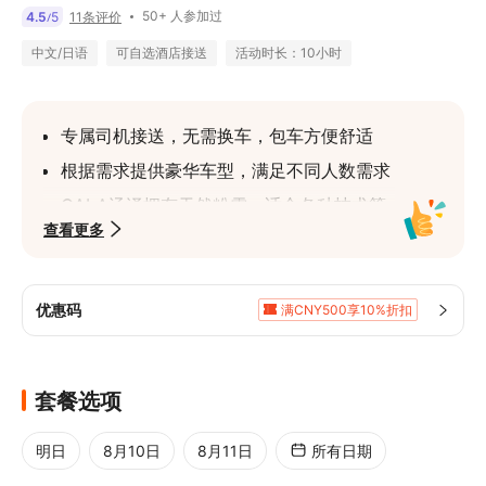
50+ 人参加过
4.5
5
11条评价
/
中文/日语
可自选酒店接送
活动时长：10小时
专属司机接送，无需换车，包车方便舒适
根据需求提供豪华车型，满足不同人数需求
GALA汤泽拥有天然粉雪，适合各种技术等
查看更多
级的滑雪者
可根据客户需求客制化滑雪时间及返回时
间，也可选择滑雪或泡温泉等多元活动
优惠码
满CNY500享10%折扣
一站式协助安排滑雪装备租借、门票预订、
满CNY1,687.0享5%折扣
滑雪教练安排等，无忧享受雪国之旅
套餐选项
明日
8月10日
8月11日
所有日期