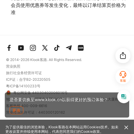
会员使用优惠券等发生变化，最终以订单结算页价格为
准
© 2014-2026
Klook客路. All Rights Reserved.
营业执照
旅行社业务经营许可证
ICP证：合字B2-20220505
客服
粤ICP备14100233号
粤公网安备 44030402006016号
地址：深圳市前海深港合作区南山街道梦海大道5289号中粮亚太大厦801
是否要切换至www.klook.cn以获得更好的预订体验？
客服热线
400-009-6616
更改
营业性演出许可证：440300120162
为了提供最佳的浏览体验，Klook客路在本网站运用Cookies技术。如未
更改设置并持续使用本网站，代表您同意我们的
Cookie政策
。