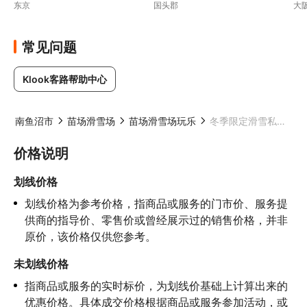
东京
国头郡
大
常见问题
Klook客路帮助中心
本
南鱼沼市
苗场滑雪场
苗场滑雪场玩乐
冬季限定滑雪私人包车：GALA 汤泽・苗场 NAEBA・白马滑雪场 （滑雪一日游／单程接送）
价格说明
划线价格
划线价格为参考价格，指商品或服务的门市价、服务提
供商的指导价、零售价或曾经展示过的销售价格，并非
原价，该价格仅供您参考。
未划线价格
指商品或服务的实时标价，为划线价基础上计算出来的
优惠价格。具体成交价格根据商品或服务参加活动，或