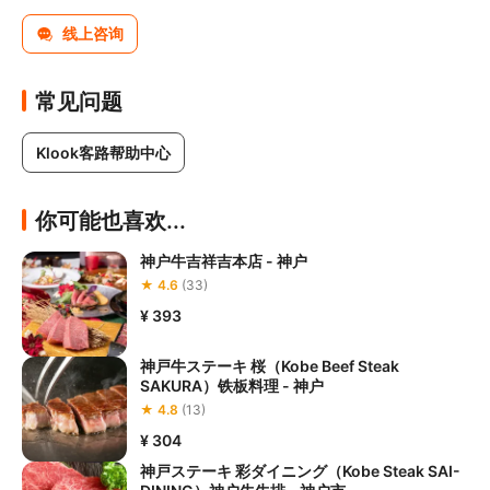
线上咨询
常见问题
Klook客路帮助中心
你可能也喜欢...
神户牛吉祥吉本店 - 神户
★ 4.6
(33)
¥ 393
神戸牛ステーキ 桜（Kobe Beef Steak
SAKURA）铁板料理 - 神户
★ 4.8
(13)
¥ 304
神戸ステーキ 彩ダイニング（Kobe Steak SAI-