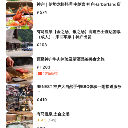
神户｜伊势龙虾料理 中纳言 神户Harborland店
¥ 574
有马温泉【金之汤、银之汤】高速巴士直达套票
（成人）- 来回车票｜神户出发
¥ 103
顶级神户牛肉体验及清酒品鉴美食之旅
¥ 1,283
10
折扣
RENEST 神户大自然手作BBQ体验～附接送服务
～
¥ 419
有马温泉 太合之汤
★ 4.5
(449)