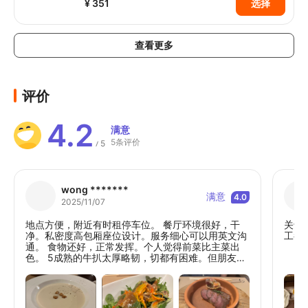
¥ 351
选择
查看更多
评价
4.2
满意
5条评价
5
/
wong *******
满意
4.0
2025/11/07
地点方便，附近有时租停车位。 餐厅环境很好，干
关于
净。私密度高包厢座位设计。服务细心可以用英文沟
工都
通。 食物还好，正常发挥。个人觉得前菜比主菜出
色。 5成熟的牛扒太厚略韧，切都有困难。但朋友的
牛扒则刚好。所以都是靠彩数。 套餐份量足够。不过
以人均消费$500多午餐来说性价比一般。