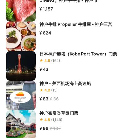
DINING）神户牛牛排 - 神户市
¥ 1,157
神户牛排 Propeller 牛排屋 - 神户三宫
¥ 624
日本神户港塔（Kobe Port Tower）门票
★ 4.6
(164)
¥ 43
神户 - 关西机场海上高速船
★ 4.0
(15)
¥ 83
¥ 86
神户布引香草园门票
★ 4.8
(1,149)
¥ 96
¥ 107