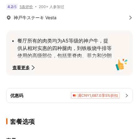
200+ 人参加过
4.2
5
5条评价
/
神戸牛ステーキ Vesta
餐厅所有的肉类均为A5等级的神户牛，提
供从相对实惠的四种腿肉，到铁板烧牛排等
使用的高级部位，包括里脊肉、菲力和沙朗
牛排，种类丰富
查看更多
餐厅全席为包间或半包间的私人空间，无需
在意周围环境，在属于您的私人空间中，尽
情享受特别的日子或与重要人物共进的美好
餐食
优惠码
满CNY1,687.0享5%折扣
套餐选项