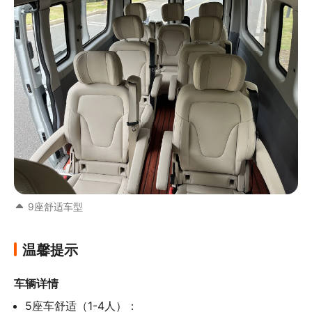
9座舒适车型
温馨提示
车辆详情
5座车舒适（1-4人）：