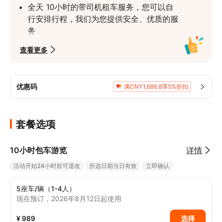
全天 10小时的带司机租车服务，您可以自
行安排行程，我们为您提供安全、优质的服
务
您还可以按照参考路线出行，轻松游览晋江
查看更多
和其他地区
有不同类型的空调车辆可供选择，可容纳 1-
8团体人数
优惠码
满CNY1,686.8享5%折扣
中文司机将为您提供最优质的驾驶服务，旅
途中沟通顺畅，让您倍感安全
套餐选项
通常提供 6~8年以下的车辆，以确保您的舒
适和安全
10小时包车游览
详情
活动开始24小时前可退改
所选日期当日有效
立即确认
5座车/辆（1-4人）
现在预订，2026年8月12日起使用
¥ 989
选择