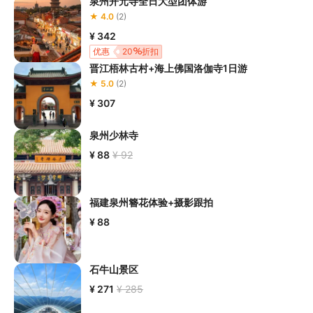
泉州开元寺全日大型团体游
★ 4.0
(2)
¥ 342
优惠
20
折扣
晋江梧林古村+海上佛国洛伽寺1日游
★ 5.0
(2)
¥ 307
泉州少林寺
¥ 88
¥ 92
福建泉州簪花体验+摄影跟拍
¥ 88
石牛山景区
¥ 271
¥ 285