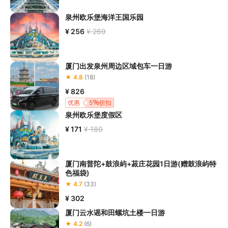
泉州欧乐堡海洋王国乐园
¥ 256
¥ 269
厦门出发泉州周边区域包车一日游
★ 4.8
(18)
¥ 826
优惠
5
折扣
泉州欧乐堡度假区
¥ 171
¥ 180
厦门南普陀+鼓浪屿+菽庄花园1日游(赠鼓浪屿特
色福袋)
★ 4.7
(33)
¥ 302
厦门云水谣和田螺坑土楼一日游
★ 4.2
(6)