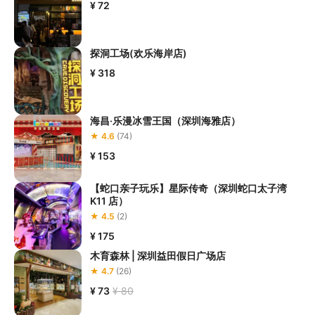
¥ 72
探洞工场(欢乐海岸店)
¥ 318
海昌·乐漫冰雪王国（深圳海雅店）
★ 4.6
(74)
¥ 153
【蛇口亲子玩乐】星际传奇（深圳蛇口太子湾
K11 店）
★ 4.5
(2)
¥ 175
木育森林 | 深圳益田假日广场店
★ 4.7
(26)
¥ 73
¥ 80