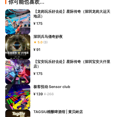
你可能也喜欢...
【龙岗玩乐好去处】星际传奇（深圳龙岗大运天
地店）
¥ 175
深圳兵马俑奇妙夜
★ 5.0
(3)
¥ 91
【宝安玩乐好去处】星际传奇（深圳宝安大仟里
店）
¥ 175
极客悦动 Sensor club
¥ 139
¥ 268
TAGSIU精酿啤酒馆 | 黄贝岭店