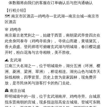
体数额将由我们的客服在订单确认后与您沟通确认
【行程介绍】

🗺️ 南京市区酒店—鸡鸣寺—玄武湖—南京台城—南京市
区酒店
🌸 鸡鸣寺

南京最古老梵刹之一，始建于西晋，南朝梁武帝曾四次在
此舍身同泰寺（鸡鸣寺前身）。寺依山而建，黄墙黛瓦，
香火鼎盛。登药师塔可俯瞰玄武湖与明城墙，春日樱花盛
开时，粉白花海与古寺相映，美不胜收。
🌊 玄武湖

江南三大名湖之一，位于明城墙外，湖分五洲（环洲、樱
洲、菱洲、梁洲、翠洲），桥堤相连。湖光山色与城市天
际线相映，四季皆景。历史上曾为皇家园林，现免费开
放，是市民休闲与游客打卡的热门去处。
🏯 南京台城

即明城墙中的一段，位于玄武湖南岸、鸡鸣寺旁。台城原
指东晋南朝的宫城，现多指这段高耸古城墙。登城可东眺