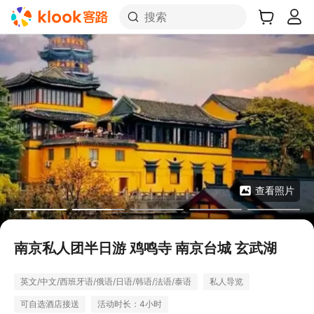
搜索
查看照片
南京私人团半日游 鸡鸣寺 南京台城 玄武湖
英文/中文/西班牙语/俄语/日语/韩语/法语/泰语
私人导览
可自选酒店接送
活动时长：4小时