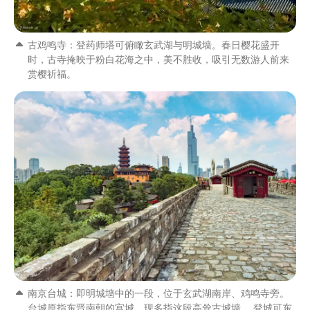
古鸡鸣寺：登药师塔可俯瞰玄武湖与明城墙。春日樱花盛开
时，古寺掩映于粉白花海之中，美不胜收，吸引无数游人前来
赏樱祈福。
南京台城：即明城墙中的一段，位于玄武湖南岸、鸡鸣寺旁。
台城原指东晋南朝的宫城，现多指这段高耸古城墙。 登城可东