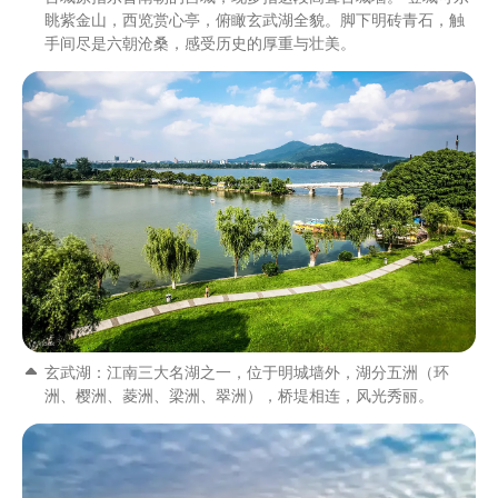
眺紫金山，西览赏心亭，俯瞰玄武湖全貌。脚下明砖青石，触
手间尽是六朝沧桑，感受历史的厚重与壮美。
玄武湖：江南三大名湖之一，位于明城墙外，湖分五洲（环
洲、樱洲、菱洲、梁洲、翠洲），桥堤相连，风光秀丽。