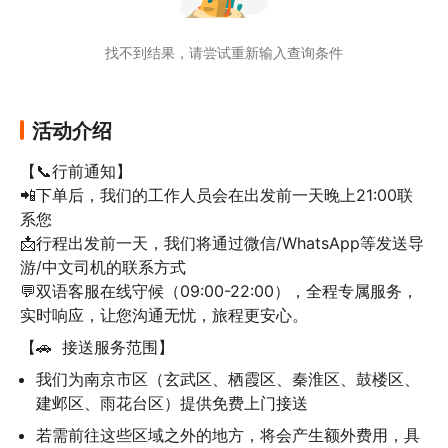
🏯南京台城登高怀古

明城墙精华段，位于玄武湖南岸、鸡鸣寺旁。
找不到结果，请尝试重新输入查询条件
登城东眺紫金山，俯瞰玄武湖全景，脚下明砖
青石，感受六朝沧桑。
活动介绍
【📞行前通知】

📲下单后，我们的工作人员会在出发前一天晚上21:00联
系您

📩行程出发前一天，我们将通过微信/WhatsApp等发送导
游/中文司机的联系方式

💬双语客服在线守候（09:00-22:00），全程专属服务，
实时响应，让您沟通无忧，旅程更安心。
【🚗  接送服务范围】
我们为南京市区（玄武区、栖霞区、秦淮区、鼓楼区、
建邺区、雨花台区）提供免费上门接送
若需前往这些区域之外的地方，将会产生额外费用，具