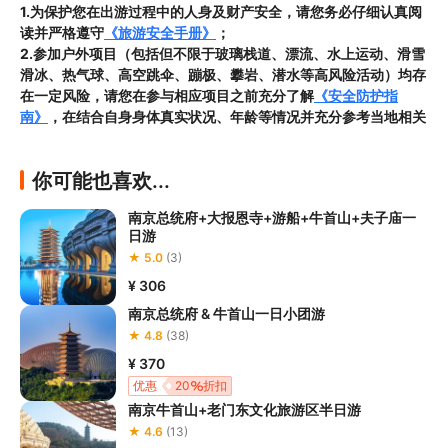
1.为保护您在出游过程中的人身及财产安全，请您务必仔细认真阅
读并严格遵守
《旅游安全手册》
；
2.参加户外项目（包括但不限于玻璃栈道、漂流、水上运动、滑雪
滑冰、热气球、高空跳伞、蹦极、攀岩、潜水等高风险活动）均存
在一定风险，请您在参与相应项目之前充分了解
《安全防护指
南》
，在结合自身身体真实状况、年龄等情况并充分参考当地相关
部门及其他专业机构的相关公告和建议后慎重参与
3.禁止孕妇、患有高血压、心脏病等不适合刺激性游玩项目的疾病
你可能也喜欢...
患者及严重恐高、体质较弱的游客参加本产品内包含的项目，
若您
隐瞒前述情况参加项目发生意外的，由您本人承担一切责任，因此
南京总统府+大报恩寺+游船+牛首山+夫子庙一
给旅行社造成损失的，还需对旅行社进行全额赔偿；

日游
4.因本产品内可能包含多个旅游项目，请您在
预订本产品之前与客
★ 5.0
(3)
服工作人员沟通了解本产品内各项目的准入年龄、准入身高及准入
体重等准入要求
，否则预订失败或预订后无法成行的后果由您自行
¥ 306
承担；

南京总统府 & 牛首山一日小团游
5.请您在
参与项目期间全程穿戴好安全护具，避免发生意外事件；
★ 4.8
(38)
6.若您在项目进行过程中感到任何不适，请及时与工作人员进行沟
¥ 370
通，工作人员将会及时为您提供必要支持。
优惠
20
折扣
南京牛首山+老门东文化旅游区半日游
★ 4.6
(13)