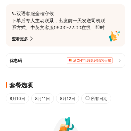
📞双语客服全程守候

下单后专人主动联系，出发前一天发送司机联
系方式。中英文客服09:00-22:00在线，即时
响应，沟通无忧，旅程更安心。
查看更多
🚗南京市六区免费接送

覆盖玄武、栖霞、秦淮、鼓楼、建邺、雨花台
六区酒店上门接送。超范围可协商，省去交通
优惠码
满CNY1,686.9享5%折扣
烦恼，轻松出行。
🌸鸡鸣寺古刹祈福赏樱

南京最古老梵刹之一，春日樱花盛开时粉白花
套餐选项
海与古寺相映。登药师塔可俯瞰玄武湖与明城
墙，祈福观景两相宜。
8月10日
8月11日
8月12日
所有日期
🌊玄武湖五洲湖光山色

江南三大名湖之一，分环洲、樱洲等五洲，桥
堤相连。曾是皇家园林，现免费开放，四季皆
景，适合漫步休闲。