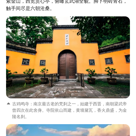
紫金山，西览赏心亭，俯瞰玄武湖全貌。脚下明砖青石，
触手间尽是六朝沧桑。
古鸡鸣寺：南京最古老的梵刹之一，始建于西晋，南朝梁武帝
曾四次在此舍身。寺院依山而建，黄墙黛瓦，香火鼎盛，为金
陵名刹。