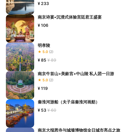
¥ 233
南京诗宴•沉浸式体验宫廷君王盛宴
¥ 106
明孝陵
★ 5.0
(2)
¥ 85
¥ 89
南京牛首山+美龄宫+中山陵 私人团一日游
★ 5.0
(2)
¥ 119
秦淮河游船（夫子庙秦淮河画舫）
¥ 53
¥ 60
南京大报恩寺与城墙博物馆全日城市亮点之旅