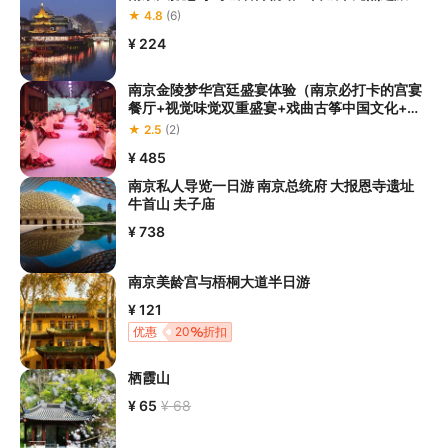
★ 4.8
(6)
¥ 224
南京金陵梦华宫廷盛宴体验（南京必打卡的宫宴
餐厅+视觉味觉双重盛宴+戏曲古筝中国文化+沉
浸式体验古代帝王的辉煌）
★ 2.5
(2)
¥ 485
南京私人导览一日游 南京总统府 大报恩寺遗址
牛首山 夫子庙
¥ 738
南京美龄宫与梧桐大道半日游
¥ 121
优惠
20
折扣
栖霞山
¥ 65
¥ 68