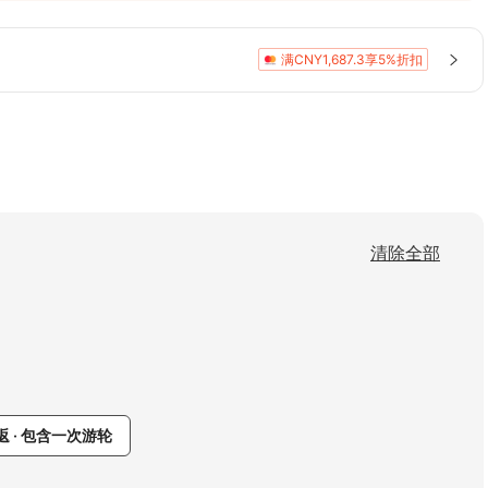
新园）、自然山景（景山公园）与壮阔海景（情侣
满CNY1,687.3享5%折扣
清除全部
 · 包含一次游轮