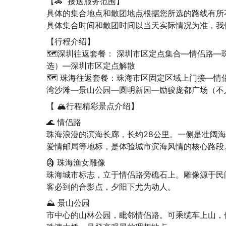
【🚗  接送服务范围】

具体的集合地点和散团地点根据您所选的路线有所
具体集合时间和散团时间以当天实际情况为准，我
【行程介绍】

🗺️深圳往返套餐： 深圳市区定点集合—情侣路
选）—深圳市区定点解散

🗺️ 珠海往返套餐：珠海市区固定区域上门接—
湾沙滩—景山公园—圆明新园—励骏庞都广场（不
【 🏔️行程精彩景点介绍】
🌊 情侣路

珠海浪漫的滨海长廊，长约28公里。一侧是壮阔
爱情邮局等地标，是体验城市滨海风情的核心路段
🗿 珠海渔女雕像

珠海城市标志，立于情侣路旁礁石上。雕像源于民
客必到的合影点，夕阳下尤为动人。
⛰️ 景山公园

市中心的山林公园，毗邻情侣路。可乘缆车上山，