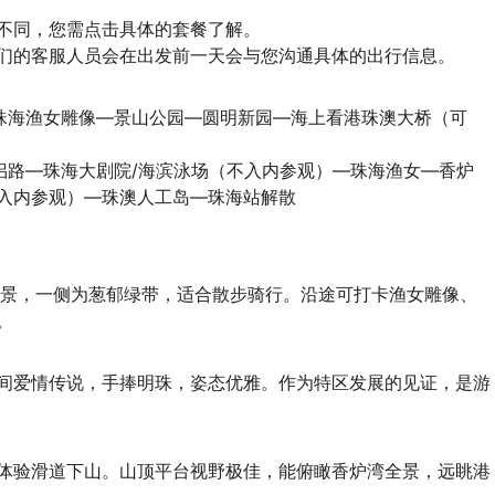
不同，您需点击具体的套餐了解。

们的客服人员会在出发前一天会与您沟通具体的出行信息。
—珠海渔女雕像—景山公园—圆明新园—海上看港珠澳大桥（可
情侣路—珠海大剧院/海滨泳场（不入内参观）—珠海渔女—香炉
入内参观）—珠澳人工岛—珠海站解散
海景，一侧为葱郁绿带，适合散步骑行。沿途可打卡渔女雕像、
。
间爱情传说，手捧明珠，姿态优雅。作为特区发展的见证，是游
体验滑道下山。山顶平台视野极佳，能俯瞰香炉湾全景，远眺港