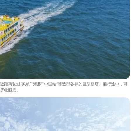
距离驶过“风帆”“海豚”“中国结”等造型各异的巨型桥塔。船行途中，可
尽收眼底。