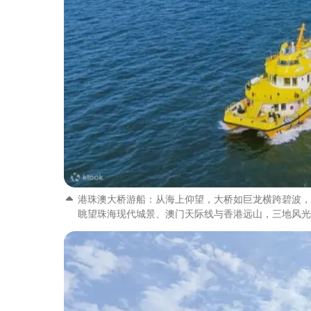
港珠澳大桥游船：从海上仰望，大桥如巨龙横跨碧波，近
眺望珠海现代城景、澳门天际线与香港远山，三地风光