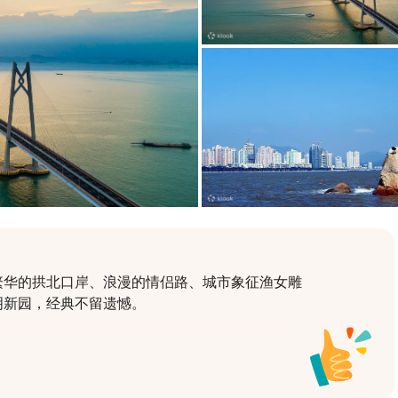
繁华的拱北口岸、浪漫的情侣路、城市象征渔女雕
明新园，经典不留遗憾。
，出发前一晚客服主动联系，双语全程守候。省心
林之旅。