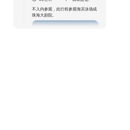
不入内参观，此行程参观海滨泳场或
珠海大剧院。
+1
珠海渔女
20分钟
现场导览
珠海渔女是珠海标志性城市雕塑，以
渔家少女形象为蓝本，领戴珍珠项
饰，手捧明珠擎于海上，寓意吉祥美
好。其优雅姿态与粼粼波光相映成
趣，既展现滨海渔家生活风情，又传
递城市人文精神，已成为珠海文化象
征与精神图腾