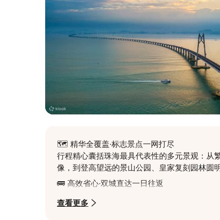
🗺️ 精华全覆盖·标志景点一网打尽

行程精心囊括珠海最具代表性的多元景观：从
像，到登高望远的景山公园、皇家复刻园林圆
🚌 高效省心·双城直达一日往返

双城便捷往返：提供深圳或珠海市区定点接送
查看更多
省力，无缝衔接，轻松开启浪漫滨海与皇家园