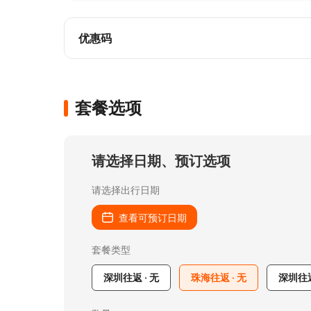
🏞️ 多重风景·城市精华与自然山海

行程融合城市地标（口岸）、人文园林（圆明
路、大桥），一次旅程满足多样观光期待。
优惠码
套餐选项
请选择日期、预订选项
请选择出行日期
查看可预订日期
套餐类型
深圳往返 · 无
珠海往返 · 无
深圳往返