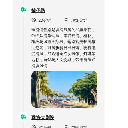
情侣路
20分钟
现场导览
珠海情侣路是滨海浪漫的经典象征，
依绵延海岸铺展，串联碧海、椰林、
礁石与城市天际线。这条观光长廊氛
围悠闲，可漫步赏日出日落、骑行感
受海风，沿途邂逅渔女雕像、灯塔等
地标，自然与人文交融，带来沉浸式
海滨风情
+1
珠海大剧院
30分钟
自助游览