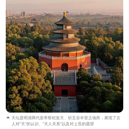
天坛是明清两代皇帝祭祀皇天、祈五谷丰登之场所，展现了古
人对“天”的认识、“天人关系”以及对上苍的愿望