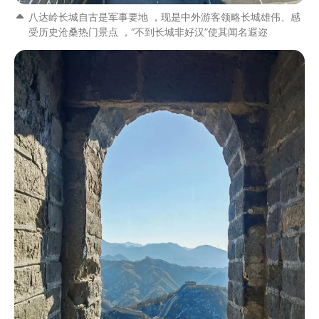
八达岭长城自古是军事要地 ，现是中外游客领略长城雄伟、感
受历史沧桑热门景点 ，“不到长城非好汉”使其闻名遐迩