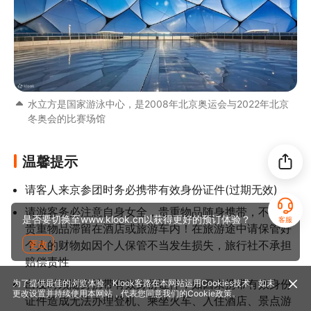
水立方是国家游泳中心，是2008年北京奥运会与2022年北京
冬奥会的比赛场馆
温馨提示
请客人来京参团时务必携带有效身份证件(过期无效)
请游客务必注意自身女全，贵重物品随身携带，不要将
是否要切换至www.klook.cn以获得更好的预订体验？
客服
贵重物品滞留在酒店或旅游车内！在旅游途中请保管好
更改
个人的财物如因个人保管不当发生损失，旅行社不承担
赔偿责性
出发时须随身携带有效身份证件，如因未携带有效身份
为了提供最佳的浏览体验，Klook客路在本网站运用Cookies技术。如未
更改设置并持续使用本网站，代表您同意我们的
Cookie政策
。
证件造成无法办理登机、乘坐火车、入住酒店、景点游