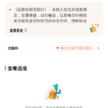
《品质住宿无忧行》：全程入住北京优质酒
店，交通便捷，出行畅达，让您每日行程结
束后能迅速回到舒适的休息空间，缓解旅途
疲劳
查看更多
《专业服务全护航》：专业导游持证上岗，
深厚的历史文化知识储备，为您细致讲解景
点背后的故事
优惠码
满CNY1,687.3享5%折扣
《历史文化深度游》：打卡天安门、故宫、
恭王府、天坛公园、颐和园、圆明园 、沉
浸式领略古代皇家与历史文化的魅力，触摸
套餐选项
岁月沉淀的痕迹
《特色体验趣无穷》：观看震撼的升旗仪
式，感受庄严肃穆的爱国氛围
《现代地标新视角》：漫步奥林匹克公园，
近赏鸟巢和水立方的独特建筑外观，体验现
代建筑与奥运精神的完美融合
找不到结果，请尝试重新输入查询条件