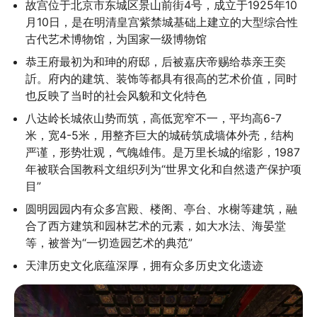
故宫位于北京市东城区景山前街4号，成立于1925年10
月10日，是在明清皇宫紫禁城基础上建立的大型综合性
古代艺术博物馆，为国家一级博物馆
恭王府最初为和珅的府邸，后被嘉庆帝赐给恭亲王奕
訢。府内的建筑、装饰等都具有很高的艺术价值，同时
也反映了当时的社会风貌和文化特色
八达岭长城依山势而筑，高低宽窄不一，平均高6-7
米，宽4-5米，用整齐巨大的城砖筑成墙体外壳，结构
严谨，形势壮观，气魄雄伟。是万里长城的缩影，1987
年被联合国教科文组织列为“世界文化和自然遗产保护项
目”
圆明园园内有众多宫殿、楼阁、亭台、水榭等建筑，融
合了西方建筑和园林艺术的元素，如大水法、海晏堂
等，被誉为“一切造园艺术的典范”
天津历史文化底蕴深厚，拥有众多历史文化遗迹