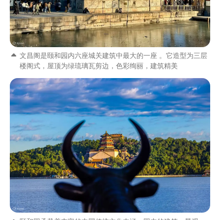
文昌阁是颐和园内六座城关建筑中最大的一座 。它造型为三层
楼阁式，屋顶为绿琉璃瓦剪边，色彩绚丽，建筑精美