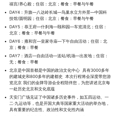
禧宫/养心殿；住宿：北京；餐食：早餐与午餐
DAY4：升旗—八达岭长城—鸟巢水立方外景—中国科
技馆/圆明园；住宿：北京；餐食：早餐与午餐
DAY5：恭王府—什刹海—颐和园—车览清北；住宿：
北京；餐食：早餐与午餐
DAY6：雍和宫—皇家寺庙—下午自由活动；住宿：北
京；餐食：早餐
DAY7：酒店—自由活动—送站/机场—出发地；住宿：
无；餐食：早餐
北京是中国首都是中国的政治文化中心  具有3000多年
的建城史和800多年的建都史  本次行程将会深度带您游
览北京 我们的金牌导游会全程陪伴您，为您讲述北京每
一处历史北京和文化底蕴
天安门广场见证了中国诸多历史事件，如五四运动、一
二·九运动等，也是开国大典等国家重大活动的举办地，
具有重要的纪念性、政治性和文化性内涵