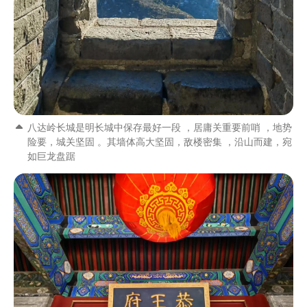
八达岭长城是明长城中保存最好一段 ，居庸关重要前哨 ，地势
险要，城关坚固 。其墙体高大坚固，敌楼密集 ，沿山而建，宛
如巨龙盘踞