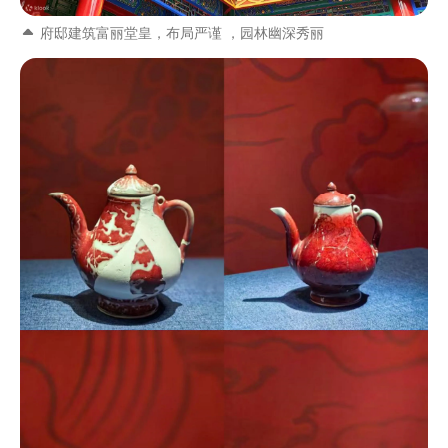
府邸建筑富丽堂皇，布局严谨 ，园林幽深秀丽