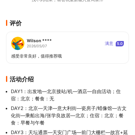
《双城魅力一次享》：特别安排天津一日
游，领略天津独特的城市风光与人文风情，
感受不一样的北方韵味
评价
Wilson ****
满意
5.0
2026/05/07
感受非常良好，值得推荐哦
活动介绍
DAY1：出发地—北京接站/机—酒店—自由活动；住
宿：北京；餐食：无
DAY2：北京—天津—意大利街—瓷房子/蜡像馆—古文
化街—乘船出海/张学良故居—北京；住宿：北京；餐
食：早餐与午餐
DAY3：天坛通票—天安门广场—前门大栅栏—故宫+延