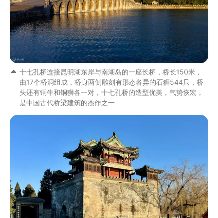
十七孔桥连接昆明湖东岸与南湖岛的一座长桥，桥长150米，
由17个桥洞组成，桥身两侧雕刻有形态各异的石狮544只，桥
头还有铜牛和铜狮各一对，十七孔桥的造型优美，气势恢宏，
是中国古代桥梁建筑的杰作之一