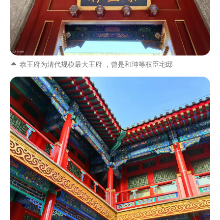
恭王府为清代规模最大王府 ，曾是和珅等权臣宅邸