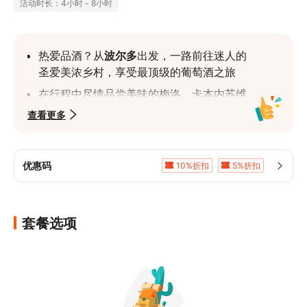
活动时长：4小时 - 8小时
热爱品酒？从
波尔多
出发，一路前往迷人的
圣爱美浓乡村，享受最顶级的葡萄酒之旅
在行程中尽情品尝美味的梅洛、卡本内苏维
翁等葡萄酒
查看更多
饱览村庄内被联合国教科文组织列为世界遗
产的中世纪古迹和地标
优惠码
10%折扣
5%折扣
从专业又友善的英语导游口中，了解其丰富
满CNY1,687.0享5%折扣
的历史文化
套餐选项