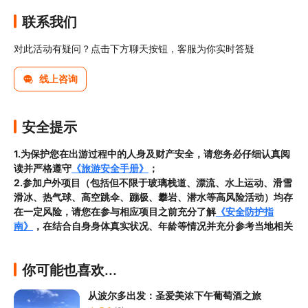
联系我们
对此活动有疑问？点击下方聊天按钮，客服为你实时答疑
线上咨询
安全提示
1.为保护您在出游过程中的人身及财产安全，请您务必仔细认真阅
读并严格遵守
《旅游安全手册》
；
2.参加户外项目（包括但不限于玻璃栈道、漂流、水上运动、滑雪
滑冰、热气球、高空跳伞、蹦极、攀岩、潜水等高风险活动）均存
在一定风险，请您在参与相应项目之前充分了解
《安全防护指
南》
，在结合自身身体真实状况、年龄等情况并充分参考当地相关
部门及其他专业机构的相关公告和建议后慎重参与
3.禁止孕妇、患有高血压、心脏病等不适合刺激性游玩项目的疾病
你可能也喜欢...
患者及严重恐高、体质较弱的游客参加本产品内包含的项目，
若您
隐瞒前述情况参加项目发生意外的，由您本人承担一切责任，因此
从波尔多出发：圣爱美浓下午葡萄酒之旅
给旅行社造成损失的，还需对旅行社进行全额赔偿；
