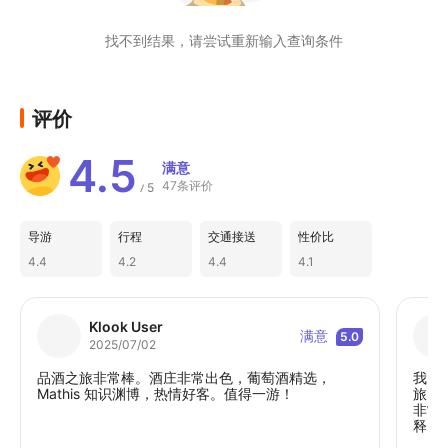
找不到结果，请尝试重新输入查询条件
评价
4.5
满意
47条评价
5
/
导游
行程
交通接送
性价比
4.4
4.2
4.4
4.1
Klook User
满意
5.0
2025/07/02
品酒之旅非常棒。酒庄非常出色，葡萄酒精选，
我的
Mathis 知识渊博，热情好客。值得一游！
旅。
非常
释。
一次