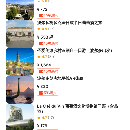
★ 5.0
(9)
4.因本产品内可能包含多个旅游项目，请您在
预订本产品之前与客
服工作人员沟通了解本产品内各项目的准入年龄、准入身高及准入
¥ 772
体重等准入要求
，否则预订失败或预订后无法成行的后果由您自行
10
折扣
承担；

波尔多梅多克全日或半日葡萄酒之旅
5.请您在
参与项目期间全程穿戴好安全护具，避免发生意外事件；
★ 4.9
(25)
6.若您在项目进行过程中感到任何不适，请及时与工作人员进行沟
¥ 538
起
通，工作人员将会及时为您提供必要支持。
10
折扣
圣爱美浓乡村＆酒庄一日游（波尔多出发）
★ 4.7
(21)
¥ 1,664
10
折扣
波尔多胡夫地平线VR体验
¥ 230
5
折扣
La Cité du Vin 葡萄酒文化博物馆门票（含品
酒）
★ 4.7
(17)
¥ 179