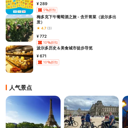
¥ 289
5
折扣
梅多克下午葡萄酒之旅 - 含开胃菜（波尔多出
发）
★ 4.7
(3)
¥ 772
10
折扣
波尔多历史＆美食城市徒步导览
¥ 671
10
折扣
人气景点