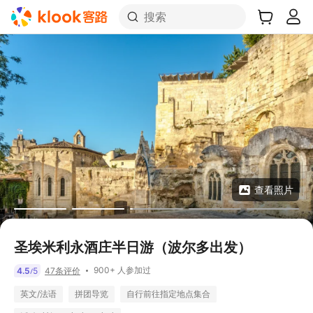
搜索
查看照片
圣埃米利永酒庄半日游（波尔多出发）
900+ 人参加过
4.5
5
47条评价
/
英文/法语
拼团导览
自行前往指定地点集合