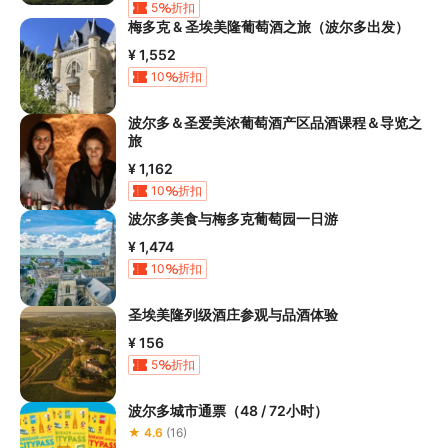
5
折扣
梅多克 & 圣埃美隆葡萄酒之旅（波尔多出发）
¥ 1,552
10
折扣
波尔多＆圣爱美浓葡萄酒产区品酒课程＆导览之
旅
¥ 1,162
10
折扣
波尔多美食与梅多克葡萄园一日游
¥ 1,474
10
折扣
圣埃美隆列级酒庄参观与品酒体验
¥ 156
5
折扣
波尔多城市通票（48 / 72小时）
★ 4.6
(16)