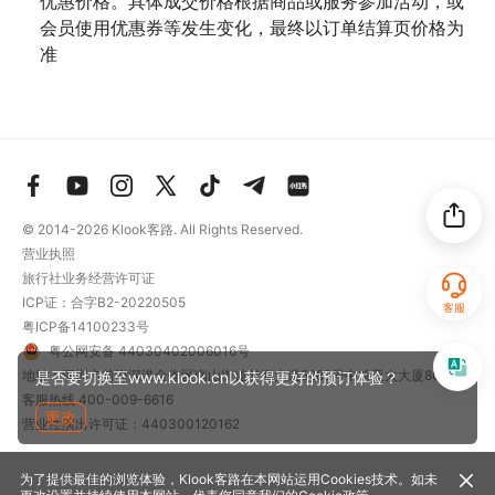
优惠价格。具体成交价格根据商品或服务参加活动，或
会员使用优惠券等发生变化，最终以订单结算页价格为
准
© 2014-2026
Klook客路. All Rights Reserved.
营业执照
旅行社业务经营许可证
ICP证：合字B2-20220505
客服
粤ICP备14100233号
粤公网安备 44030402006016号
地址：深圳市前海深港合作区南山街道梦海大道5289号中粮亚太大厦801
是否要切换至www.klook.cn以获得更好的预订体验？
客服热线
400-009-6616
更改
营业性演出许可证：440300120162
为了提供最佳的浏览体验，Klook客路在本网站运用Cookies技术。如未