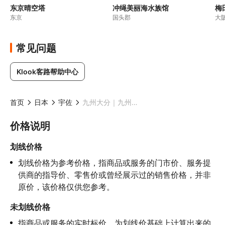
东京晴空塔
冲绳美丽海水族馆
梅
东京
国头郡
大
常见问题
Klook客路帮助中心
首页
日本
宇佐
九州大分｜九州自然动物园&由布岳&汤布院&金麟湖&海地狱一日游（福冈出发）
价格说明
划线价格
划线价格为参考价格，指商品或服务的门市价、服务提
供商的指导价、零售价或曾经展示过的销售价格，并非
原价，该价格仅供您参考。
未划线价格
指商品或服务的实时标价，为划线价基础上计算出来的