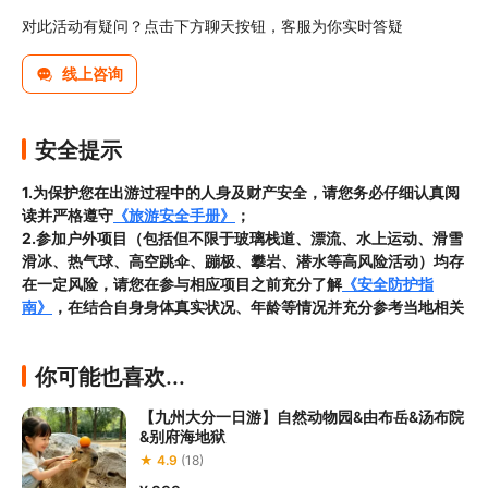
对此活动有疑问？点击下方聊天按钮，客服为你实时答疑
线上咨询
安全提示
1.为保护您在出游过程中的人身及财产安全，请您务必仔细认真阅
读并严格遵守
《旅游安全手册》
；
2.参加户外项目（包括但不限于玻璃栈道、漂流、水上运动、滑雪
滑冰、热气球、高空跳伞、蹦极、攀岩、潜水等高风险活动）均存
在一定风险，请您在参与相应项目之前充分了解
《安全防护指
南》
，在结合自身身体真实状况、年龄等情况并充分参考当地相关
部门及其他专业机构的相关公告和建议后慎重参与
3.禁止孕妇、患有高血压、心脏病等不适合刺激性游玩项目的疾病
你可能也喜欢...
患者及严重恐高、体质较弱的游客参加本产品内包含的项目，
若您
隐瞒前述情况参加项目发生意外的，由您本人承担一切责任，因此
【九州大分一日游】自然动物园&由布岳&汤布院
给旅行社造成损失的，还需对旅行社进行全额赔偿；

&别府海地狱
4.因本产品内可能包含多个旅游项目，请您在
预订本产品之前与客
★ 4.9
(18)
服工作人员沟通了解本产品内各项目的准入年龄、准入身高及准入