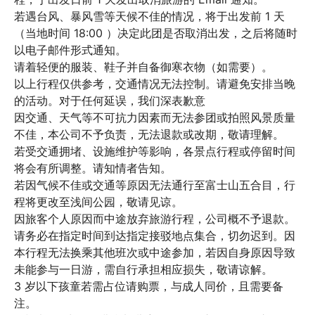
若遇台风、暴风雪等天候不佳的情况，将于出发前 1 天
（当地时间 18:00 ）决定此团是否取消出发，之后将随时
以电子邮件形式通知。

请着轻便的服装、鞋子并自备御寒衣物（如需要）。

以上行程仅供参考，交通情况无法控制。请避免安排当晚
的活动。对于任何延误，我们深表歉意

因交通、天气等不可抗力因素而无法参团或拍照风景质量
不佳，本公司不予负责，无法退款或改期，敬请理解。

若受交通拥堵、设施维护等影响，各景点行程或停留时间
将会有所调整。请知情者告知。

若因气候不佳或交通等原因无法通行至富士山五合目，行
程将更改至浅间公园，敬请见谅。

因旅客个人原因而中途放弃旅游行程，公司概不予退款。

请务必在指定时间到达指定接驳地点集合，切勿迟到。因
本行程无法换乘其他班次或中途参加，若因自身原因导致
未能参与一日游，需自行承担相应损失，敬请谅解。

3 岁以下孩童若需占位请购票，与成人同价，且需要备
注。
