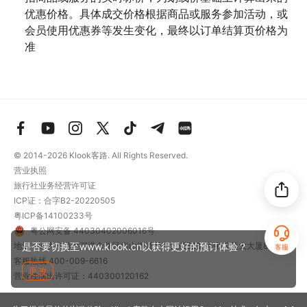
优惠价格。具体成交价格根据商品或服务参加活动，或
会员使用优惠券等发生变化，最终以订单结算页价格为
准
© 2014-2026
Klook客路. All Rights Reserved.
营业执照
旅行社业务经营许可证
ICP证：合字B2-20220505
粤ICP备14100233号
粤公网安备 44030402006016号
是否要切换至www.klook.cn以获得更好的预订体验？
地址：深圳市前海深港合作区南山街道梦海大道5289号中粮亚太大厦801
客服
客服热线
400-009-6616
更改
营业性演出许可证：440300120162