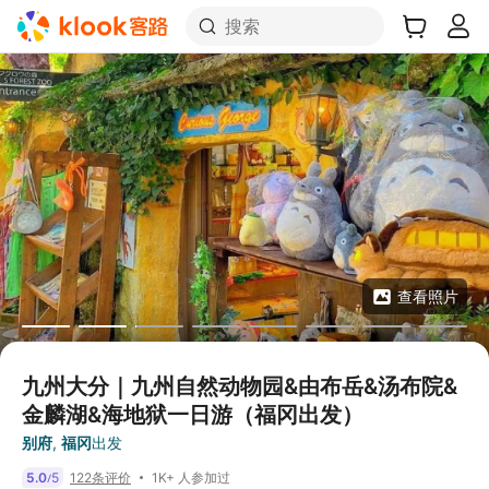
搜索
查看照片
九州大分｜九州自然动物园&由布岳&汤布院&
金麟湖&海地狱一日游（福冈出发）
别府
,
福冈
出发
1K+ 人参加过
5.0
5
122条评价
/