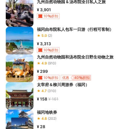
九州自然动物园 & 汤布院全日私人之旅
¥ 3,901
10
折扣
福冈由布院私人包车一日游（行程可客制）
★ 5.0
(2)
¥ 3,313
10
折扣
九州自然动物园和汤布院全日野生动物之旅
★ 4.9
(910)
¥ 299
10
折扣
优惠
40
折扣
太宰府＆柳川周游券（福冈）
★ 4.7
(310)
¥ 158
¥ 161
福冈地铁券
★ 4.8
(202)
¥ 28