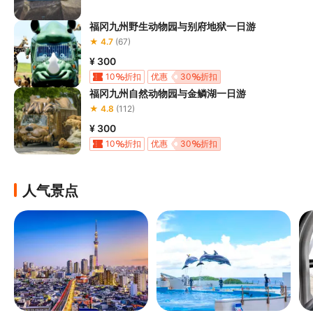
福冈九州野生动物园与别府地狱一日游
★ 4.7
(67)
¥ 300
10
折扣
优惠
30
折扣
福冈九州自然动物园与金鳞湖一日游
★ 4.8
(112)
¥ 300
10
折扣
优惠
30
折扣
人气景点