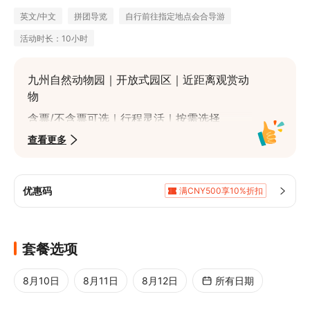
英文/中文
拼团导览
自行前往指定地点会合导游
活动时长：10小时
九州自然动物园｜开放式园区｜近距离观赏动
物
含票/不含票可选｜行程灵活｜按需选择
由布岳远景打卡｜九州代表性火山风景
查看更多
汤布院自由活动｜逛街拍照｜时间充裕
别府海地狱｜地狱巡游代表景点｜高辨识度
优惠码
满CNY500享10%折扣
博多往返一日游｜1人成团｜轻松好安排
满CNY1,686.9享5%折扣
行程顺路｜节奏舒适｜不走回头路
套餐选项
8月10日
8月11日
8月12日
所有日期