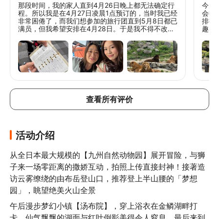
那段时间，我的家人直到4月26日晚上都无法确定行
今天
程。所以我是在4月27日凌晨1点预订的，当时我已经
会很
非常困倦了，而我们想参加的旅行团直到5月8日都已
排得
满员，但我希望安排在4月28日。于是我不得不改订
趣，幽
另一个旅行团，日期也改到了4月29日。结果4月28
站：
日我还是起得很早，因为我心里一直以为是4月28
泉池
日。但即便是在糟糕的一天，我还是很幸运，因为我
释了
遇到了一位非常好的导游——Ada。她一直帮助我，
样。 **第二站：九州动物森友会 🦁** 原以为老人家
直到我和我的家人都能在巴士上找到座位。没有她，
和年
我不知道我是否能重新安排我的计划。为Ada点赞
“哇
👏🏻 后来在旅游巴士上，我遇到了另一位坐在我旁边
坐在
的可爱女孩。她来自香港，想和我合影。
人最开
查看所有评价
站：汤
庭提
街，试
站：
口，
活动介绍
走，
油的
从全日本最大规模的【九州自然动物园】展开冒险，与狮
子来一场零距离的撒娇互动，拍照上传直接封神！接著造
访云雾缭绕的由布岳登山口，推荐登上半山腰的「梦想
园」，眺望绝美火山全景
午后漫步梦幻小镇【汤布院】，穿上浴衣在金鳞湖畔打
卡，仙气飘飘的湖面与红叶倒影美得令人窒息。最后来到