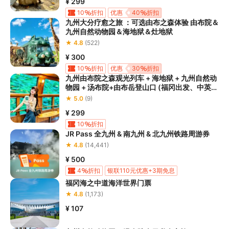
体重等准入要求
，否则预订失败或预订后无法成行的后果由您自行
¥ 299
承担；

10
折扣
优惠
40
折扣
5.请您在
参与项目期间全程穿戴好安全护具，避免发生意外事件；
九州大分疗愈之旅 ：可选由布之森体验 由布院＆
九州自然动物园＆海地狱＆灶地狱
6.若您在项目进行过程中感到任何不适，请及时与工作人员进行沟
★ 4.8
(522)
通，工作人员将会及时为您提供必要支持。
¥ 300
10
折扣
优惠
30
折扣
九州由布院之森观光列车 + 海地狱 + 九州自然动
物园 + 汤布院+由布岳登山口 (福冈出发、中英日
语导游)
★ 5.0
(9)
¥ 299
10
折扣
JR Pass 全九州 & 南九州 & 北九州铁路周游券
★ 4.8
(14,441)
¥ 500
4
折扣
银联110元优惠+3期免息
福冈海之中道海洋世界门票
银联优惠100元+3期免息
上银信用卡独家立减30元
★ 4.8
(1,173)
购买门票，日本景点可享九折优惠
¥ 107