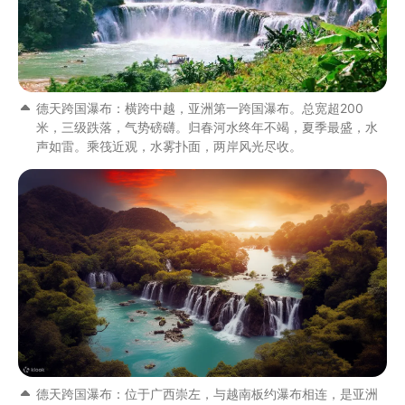
德天跨国瀑布：横跨中越，亚洲第一跨国瀑布。总宽超200
米，三级跌落，气势磅礴。归春河水终年不竭，夏季最盛，水
声如雷。乘筏近观，水雾扑面，两岸风光尽收。
德天跨国瀑布：位于广西崇左，与越南板约瀑布相连，是亚洲