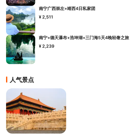
南宁广西崇左+靖西4日私家团
¥ 2,511
南宁+德天瀑布+浩坤湖+三门海5天4晚轻奢之旅
¥ 2,239
人气景点