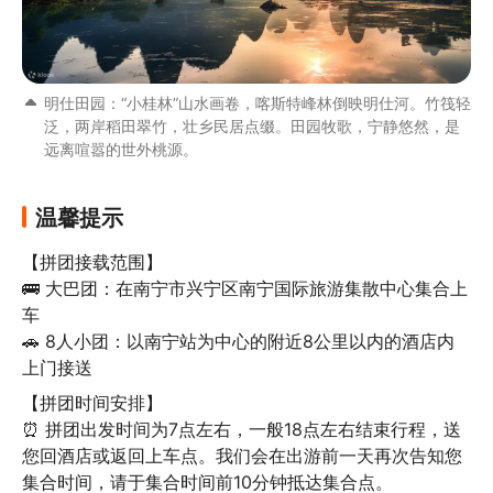
明仕田园：“小桂林”山水画卷，喀斯特峰林倒映明仕河。竹筏轻
泛，两岸稻田翠竹，壮乡民居点缀。田园牧歌，宁静悠然，是
远离喧嚣的世外桃源。
温馨提示
【拼团接载范围】

🚌 大巴团：在南宁市兴宁区南宁国际旅游集散中心集合上
车

🚗 8人小团：以南宁站为中心的附近8公里以内的酒店内
上门接送
【拼团时间安排】

⏰ 拼团出发时间为7点左右，一般18点左右结束行程，送
您回酒店或返回上车点。我们会在出游前一天再次告知您
集合时间，请于集合时间前10分钟抵达集合点。