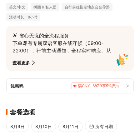
英文/中文
拼团 & 私人团
自行前往指定地点会合导游
活动时长：8小时
🌟 省心无忧的全流程服务

下单即有专属双语客服在线守候（09:00-
22:00），行前主动通知，全程实时响应。从
确认订单、发送导游联系方式到行程中的任何
查看更多
需求，我们为您提供一站式沟通服务，确保旅
程安心顺畅。
🚗 贴心灵活的接送安排

优惠码
满CNY1,687.3享5%折扣
我们提供南宁市区（江南区、兴宁区）免费上
门接送或定点集合的灵活选择。专注于解决您
的交通接驳难题，让您从集合开始就能享受轻
套餐选项
松旅程，将精力完全集中于接下来的美景。
🌊 亲临亚洲奇观，震撼体验

8月9日
8月10日
8月11日
所有日期
近距离领略亚洲第一、世界第四的德天跨国瀑
布。乘竹筏破浪靠近，感受归春河水奔腾而