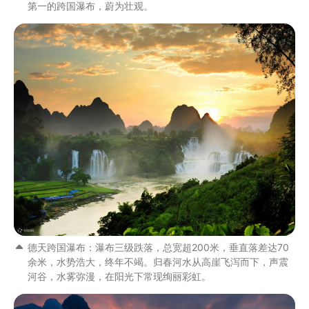
第一的跨国瀑布，蔚为壮观。
德天跨国瀑布：瀑布三级跌落，总宽超200米，垂直落差达70
余米，水势浩大，终年不竭。归春河水从高崖飞泻而下，声震
河谷，水雾弥漫，在阳光下常现绚丽彩虹。