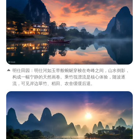
明仕田园：明仕河如玉带般蜿蜒穿梭在奇峰之间，山水倒影，
构成一幅宁静的天然画卷。乘竹筏漂流是核心体验，随波逐
流，可见岸边翠竹、稻田、农舍缓缓后退。