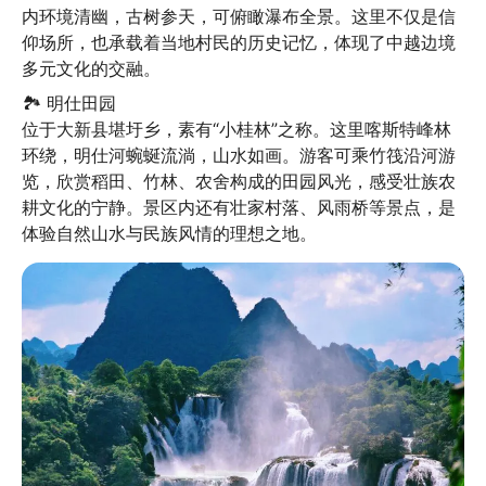
内环境清幽，古树参天，可俯瞰瀑布全景。这里不仅是信
仰场所，也承载着当地村民的历史记忆，体现了中越边境
多元文化的交融。
🏞️ 明仕田园

位于大新县堪圩乡，素有“小桂林”之称。这里喀斯特峰林
环绕，明仕河蜿蜒流淌，山水如画。游客可乘竹筏沿河游
览，欣赏稻田、竹林、农舍构成的田园风光，感受壮族农
耕文化的宁静。景区内还有壮家村落、风雨桥等景点，是
体验自然山水与民族风情的理想之地。