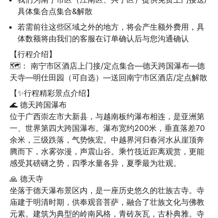
具体集合点集合&解散
若需前往这些区域之外的地方，将会产生额外费用，具
体数额将由我们的客服在订单确认后与您沟通确认
【行程介绍】

🗺️： 南宁市区酒店上门接/定点集合—德天跨国瀑布—德
天寺—明仕田园（可自选）—送回南宁市区酒店/定点解散
【✨行程精彩景点介绍】

🌊 德天跨国瀑布

位于广西崇左市大新县，与越南板约瀑布相连，是亚洲第
一、世界第四大跨国瀑布。瀑布宽约200米，垂直落差70
余米，三级跌落，气势恢宏。中越界河归春河水从崖顶奔
腾而下，水雾弥漫，声震山谷。乘竹筏近距离观赏，更能
感受其磅礴之势，四季水量各异，夏季最为壮观。
🙏 德天寺

坐落于德天瀑布景区内，是一座历史悠久的壮族古寺。寺
庙建于明清时期，供奉观音菩萨，融合了壮族文化与佛教
元素。建筑为典型的岭南风格，青砖灰瓦，古朴典雅。寺