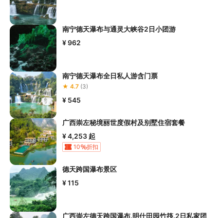
服工作人员沟通了解本产品内各项目的准入年龄、准入身高及准入
体重等准入要求
，否则预订失败或预订后无法成行的后果由您自行
承担；

南宁德天瀑布与通灵大峡谷2日小团游
5.请您在
参与项目期间全程穿戴好安全护具，避免发生意外事件；
¥ 962
6.若您在项目进行过程中感到任何不适，请及时与工作人员进行沟
通，工作人员将会及时为您提供必要支持。
南宁德天瀑布全日私人游含门票
★ 4.7
(3)
¥ 545
广西崇左秘境丽世度假村及别墅住宿套餐
¥ 4,253
起
10
折扣
德天跨国瀑布景区
¥ 115
广西崇左德天跨国瀑布.明仕田园竹筏.2日私家团