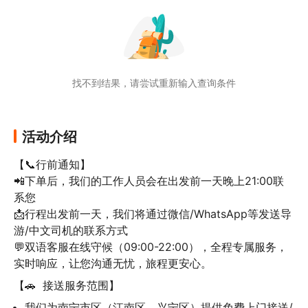
下、水雾拂面的磅礴气势，见证中越边境的自
然奇观，收获独一无二的震撼回忆。
🏞️ 一站式尽览边境多元风情

一次旅程，多重体验。既能欣赏德天瀑布的自
然壮阔，又能探访古朴的德天寺感受文化交
找不到结果，请尝试重新输入查询条件
融，还能自选漫游“小桂林”明仕田园。自然奇
观、历史人文与田园诗意完美结合，满足多元
期待。
活动介绍
【📞行前通知】

📲下单后，我们的工作人员会在出发前一天晚上21:00联
系您

📩行程出发前一天，我们将通过微信/WhatsApp等发送导
游/中文司机的联系方式

💬双语客服在线守候（09:00-22:00），全程专属服务，
实时响应，让您沟通无忧，旅程更安心。
【🚗  接送服务范围】
我们为南宁市区（江南区、兴宁区）提供免费上门接送/