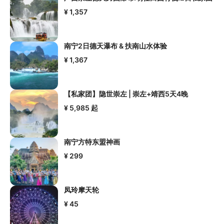
¥ 1,357
南宁2日德天瀑布 & 扶南山水体验
¥ 1,367
【私家团】隐世崇左 | 崇左+靖西5天4晚
¥ 5,985
起
南宁方特东盟神画
¥ 299
凤玲摩天轮
¥ 45