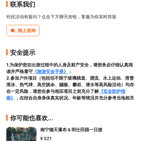
联系我们
对此活动有疑问？点击下方聊天按钮，客服为你实时答疑
线上咨询
安全提示
1.为保护您在出游过程中的人身及财产安全，请您务必仔细认真阅
读并严格遵守
《旅游安全手册》
；
2.参加户外项目（包括但不限于玻璃栈道、漂流、水上运动、滑雪
滑冰、热气球、高空跳伞、蹦极、攀岩、潜水等高风险活动）均存
在一定风险，请您在参与相应项目之前充分了解
《安全防护指
南》
，在结合自身身体真实状况、年龄等情况并充分参考当地相关
部门及其他专业机构的相关公告和建议后慎重参与
3.禁止孕妇、患有高血压、心脏病等不适合刺激性游玩项目的疾病
你可能也喜欢...
患者及严重恐高、体质较弱的游客参加本产品内包含的项目，
若您
隐瞒前述情况参加项目发生意外的，由您本人承担一切责任，因此
南宁德天瀑布 & 明仕田园一日游
给旅行社造成损失的，还需对旅行社进行全额赔偿；

4.因本产品内可能包含多个旅游项目，请您在
预订本产品之前与客
¥ 521