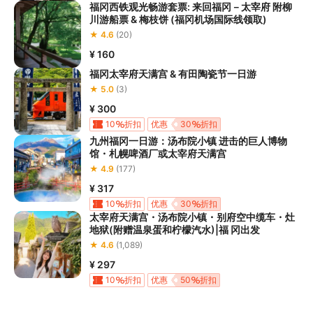
福冈西铁观光畅游套票: 来回福冈－太宰府 附柳
川游船票 & 梅枝饼 (福冈机场国际线领取)
★ 4.6
(20)
¥ 160
福冈太宰府天满宫 & 有田陶瓷节一日游
★ 5.0
(3)
¥ 300
10
折扣
优惠
30
折扣
九州福冈一日游：汤布院小镇 进击的巨人博物
馆・札幌啤酒厂或太宰府天满宫
★ 4.9
(177)
¥ 317
10
折扣
优惠
30
折扣
太宰府天满宫・汤布院小镇・别府空中缆车・灶
地狱(附赠温泉蛋和柠檬汽水)|福 冈出发
★ 4.6
(1,089)
¥ 297
10
折扣
优惠
50
折扣