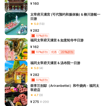
¥ 160
太宰府天满宫 (可代预约和服体验) & 柳川游船一
日游
★ 5.0
(13)
¥ 282
10
折扣
福冈太宰府天满宫 & 如意轮寺半日游
¥ 162
10
折扣
优惠
20
折扣
福冈太宰府天满宫 & 汤布院一日游
★ 5.0
(4)
¥ 282
10
折扣
亜李兰别邸（Ariranbettei）和牛烧肉 - 福冈太
宰府店
★ 4.7
(3)
¥ 275
¥ 290