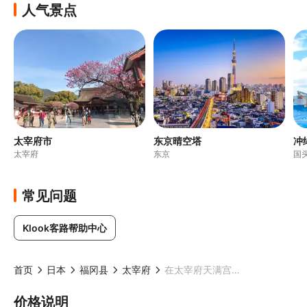
人气景点
太宰府市
东京晴空塔
冲
太宰府
东京
国
常见问题
Klook客路帮助中心
首页
日本
福冈县
太宰府
在太宰府天满宫（Kimono Rental Hibiki）租借和服
价格说明