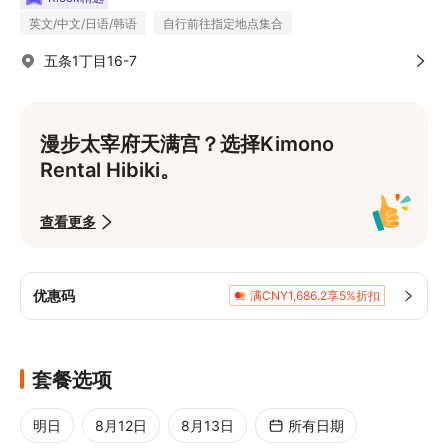
英文/中文/日语/韩语
自行前往指定地点集合
五条1丁目16-7
漫步太宰府天满宫？选择Kimono 
Rental Hibiki。
从100多种浴衣和和服中选择一套特别的服
查看更多
装。
我们在一月至四月提供和服，五月至九月提供
浴衣，十月至十二月再次提供和服。

优惠码
满CNY1,686.2享5%折扣
您的租赁没有时间限制。只要在太宰府天满宫
下午17:00的闭馆时间前归还即可，您可以尽
情享受。♪

套餐选项
享受您的旅程，通过专业的和服穿着和发型设
计，展现您最好的一面。
明日
8月12日
8月13日
所有日期
让您与朋友和家人的珍贵旅行更加特别。
