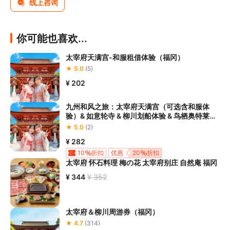
线上咨询
你可能也喜欢...
太宰府天满宫-和服租借体验（福冈）
★ 5.0
(5)
¥ 202
九州和风之旅：太宰府天满宫（可选含和服体
验）& 如意轮寺 & 柳川划船体验 & 鸟栖奥特莱斯
一日游
★ 5.0
(2)
¥ 282
10
折扣
优惠
20
折扣
太宰府 怀石料理 梅の花 太宰府别庄 自然庵 福冈
¥ 344
¥ 352
太宰府＆柳川周游券（福冈）
★ 4.7
(314)