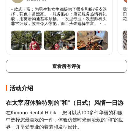
- 款式丰富：为男生和女生都提供了很多和服/浴衣选
我们
择，花色非常漂亮。 - 服务贴心：店员服务热情有礼
们都
貌，用英语沟通基本顺畅。 - 发型专业：发型师梳头
花费
非常细致，效果令人惊艳，而且头饰选择丰富。 - 地
点绝佳：距离太宰府非常近，步行仅需8分钟，换装
后即可开始观光。 - 环境舒适：店铺干净整洁，让人
感觉很舒服。 我们是九月底穿的浴衣，天气刚刚好，
不会太热。整个过程都非常愉快，真心推荐给想体验
和服的旅客～
查看所有评价
活动介绍
在太宰府体验特别的“和”（日式）风情一日游
在Kimono Rental Hibiki，您可以从100多件华丽的和服
中选择您最喜欢的一件，体验仿佛时光倒流般的“和”的世
界，并享受专业的着装和发型设计。