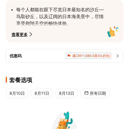
每个人都能在眼下尽览日本最知名的沙丘—
鸟取砂丘，以及辽阔的日本海美景中，尽情
享受翱翔天空的畅快体验。
滑翔伞是一项简单易上手的运动，没有年龄
查看更多
限制，从年幼的孩子到各个年龄层的人员都
可以参与。
即使在强风或恶劣天气下，也有完善的指导
优惠码
满CNY1,686.9享5%折扣
技术与支援系统，确保您能高概率安全体验
飞行的乐趣。
至今已有5万人安全体验了空中之旅，留下
套餐选项
了愉快的回忆。
8月10日
8月11日
8月13日
所有日期
在日本滑翔伞联盟（JHF）认证教练的安全
指导下，无论来自日本国内还是海外的男女
老少，都能在安心的环境中享受梦幻般的飞
行体验。