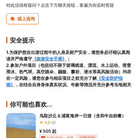
对此活动有疑问？点击下方聊天按钮，客服为你实时答疑
线上咨询
安全提示
1.为保护您在出游过程中的人身及财产安全，请您务必仔细认真阅
读并严格遵守
《旅游安全手册》
；
2.参加户外项目（包括但不限于玻璃栈道、漂流、水上运动、滑雪
滑冰、热气球、高空跳伞、蹦极、攀岩、潜水等高风险活动）均存
在一定风险，请您在参与相应项目之前充分了解
《安全防护指
南》
，在结合自身身体真实状况、年龄等情况并充分参考当地相关
部门及其他专业机构的相关公告和建议后慎重参与
3.禁止体重超过130公斤的游客参加本项目。禁止腰围超过120厘
你可能也喜欢...
米、大腿尺寸超过70厘米的游客参加本项目；
4.禁止孕妇、未满6周岁或年满50周岁的游客参加本项目。已满6
鸟取沙丘 & 浦富海岸一日游（含和牛自助餐）
周岁但未满12周岁游客的身体躯干长度须达到45厘米且须在成人
★ 4.0
(2)
陪同下参加本项目；
5.患有心脏病、高血压、肺部疾病、严重贫血、骨质疏松、关节
¥ 505
起
炎、肌肉软组织损伤或正处于疾病感染期的游客不得参加本项目；
10
折扣
优惠
10
折扣