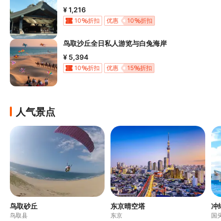
¥ 1,216
10
折扣
优惠
10
折扣
鸟取沙丘全日私人游览与白兔海岸
¥ 5,394
10
折扣
优惠
15
折扣
人气景点
鸟取砂丘
东京晴空塔
冲
鸟取县
东京
国