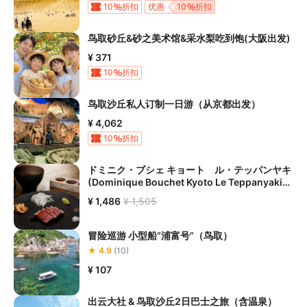
10
折扣
优惠
10
折扣
鸟取砂丘&砂之美术馆&采水梨吃到饱(大阪出发)
¥ 371
10
折扣
鸟取沙丘私人订制一日游（从京都出发）
¥ 4,062
10
折扣
ドミニク・ブシェ キョート ル・テッパンヤキ
(Dominique Bouchet Kyoto Le Teppanyaki)
铁板烧 - 京都东山
¥ 1,486
¥ 1,505
冒险巡游 小型船“浦富号”（鸟取）
★ 4.9
(10)
¥ 107
出云大社 & 鸟取沙丘2日巴士之旅（含温泉）