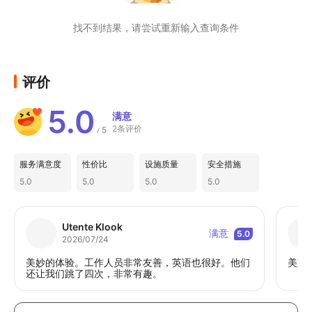
找不到结果，请尝试重新输入查询条件
评价
5.0
满意
2条评价
5
/
服务满意度
性价比
设施质量
安全措施
5.0
5.0
5.0
5.0
Utente Klook
满意
5.0
2026/07/24
美妙的体验。工作人员非常友善，英语也很好。他们
美好
还让我们跳了四次，非常有趣。