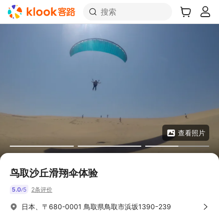
搜索
查看照片
鸟取沙丘滑翔伞体验
5.0
5
2条评价
/
日本、〒680-0001 鳥取県鳥取市浜坂1390ｰ239