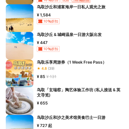
6.若您在项目进行过程中感到不适或认为需要帮助的，请及时联系
鸟取沙丘和浦富海岸一日私人观光之旅
项目工作人员，工作人员将会及时为您提供相应支持。如遇索道偶
¥ 1,584
然停车，请您不要惊慌，工作人员将会尽快为您排除故障，切勿轻
10
折扣
举妄动。为最大程度降低您在项目过程中受伤的风险，
我们强烈建
议您按照个人具体情况购买相应的个人意外旅游保险。
鸟取沙丘 & 城崎温泉一日游大阪出发
¥ 447
10
折扣
鸟取乐享周游券（1 Week Free Pass）
★ 4.8
(39)
¥ 85
¥ 131
鸟取「玄瑞窑」陶艺体验工作坊 (私人接送 & 英
文导览)
¥ 655
鸟取沙丘和沙之美术馆美食巴士一日游
¥ 727
起