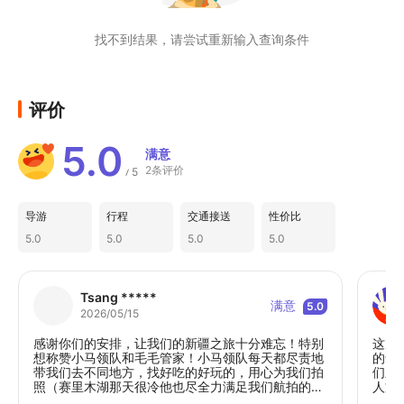
🏨 喀纳斯景区【景观大窗木屋】｜仙境核
心，出行便捷

找不到结果，请尝试重新输入查询条件
🏨 克拉玛依【四钻】｜中途舒适休整

🏨 赛湖东门【指定五钻·赛里木湖塔玛暇尔酒
店】｜住进"人生是体验"的哲学里

评价
🏨 那拉提景区内高奢五钻酒店｜景区核心，
高端体验

5.0
🏨 唐布拉景区内【指定桃里·孟克特隐世庄园
满意
2条评价
5
/
五钻高奢酒店】｜隐世高奢

🏨 乌鲁木齐【三年新酒店大巴扎商圈-民街四
导游
行程
交通接送
性价比
钻】｜近商圈，返程省心
5.0
5.0
5.0
5.0
📸 一步一仙境，集齐北疆所有浪漫

👇 S21沙漠公路·克拉美丽沙山公园·日落缆车·
夕阳派对·蹦迪party

Tsang *****
满意
5.0
👇 最美阿禾公路（开放安排）｜乌希里克-通
2026/05/15
巴森林-托勒海特大草原

感谢你们的安排，让我们的新疆之旅十分难忘！特别
这次
👇 禾木桥·禾木晨雾·禾木古村｜治愈系童话村
想称赞小马领队和毛毛管家！小马领队每天都尽责地
的专
带我们去不同地方，找好吃的好玩的，用心为我们拍
们欣
落

照（赛里木湖那天很冷他也尽全力满足我们航拍的要
人文
👇 喀纳斯湖·漫步三湾｜神仙湾-月亮湾-卧龙湾

求），有什么问题也会留守到最后，是我遇到过最好
能第