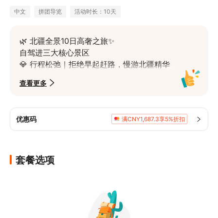
中文
拼团导览
活动时长：10天
🌿 北疆全景10日高奢之旅✨

自驾进三大核心景区

💎 行程松弛｜拒绝早起赶路，慢游北疆精华

💎 5A领队｜熟悉沙漠、湖泊、草原、天山路
查看更多
况

💎 品质住宿｜亚朵4钻+五钻+景区景观房+高
奢庄园，全程高标

优惠码
满CNY1,687.3享5%折扣
💎 沉浸式体验｜沙漠派对、赛湖日出日落、
草原野趣全覆盖
🏨 精选下榻~住进风景与烟火里

套餐选项
🏨 乌鲁木齐【亚朵系列4钻】｜品牌保障，舒
适安心

🏨 阿勒泰【五钻】｜高端品质，旅途好眠

🏨 禾木【景观大窗木屋】｜童话村落，推窗
见景
