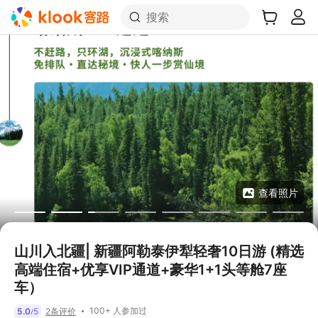
搜索
查看照片
山川入北疆| 新疆阿勒泰伊犁轻奢10日游 (精选
高端住宿+优享VIP通道+豪华1+1头等舱7座
车）
100+ 人参加过
5.0
5
2条评价
/