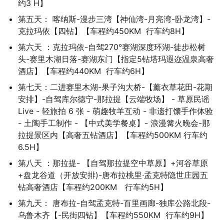
约3 H】
第五天： 喀纳斯-漫步三湾【神仙湾-月亮湾-卧龙湾】-
克拉玛依【四钻】【车程约450KM  行车约8H】
第六天 ：克拉玛依-自驾270°赛湖深度环湖-徒步松树
头-赛里木湖日落-赛湖东门【指定5钻塔玛遐迩温泉高奢
酒店】【车程约440KM  行车约6H】
第七天：二进赛里木湖-果子沟大桥-【薰衣草花田-花期
安排】-自驾库尔德宁-那拉提【云端牧场】 - 草原民谣 
Live - 轻旅拍 6 张 - 萌趣牧羊互动 - 非遗打馕手作体验 
- 土陶手工制作 - 【中式美学餐桌】- 浪漫篝火晚会-那
拉提景区内【高奢五钻酒店】【车程约500KM 行车约
6.5H】
第八天 ：那拉提- 【自驾那拉提空中草原】+河谷草原
+盘龙谷道（开放安排)-唐布拉桃里·孟克特隐世庄园五
钻高奢酒店【车程约200KM　行车约5H】
第九天： 唐布拉-自驾孟克特-百里画廊-独库公路北段-
乌鲁木齐【-民街四钻】【车程约550KM  行车约9H】