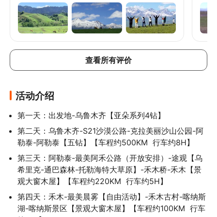
的领队了！ 管家毛毛也每天为我们清晰说明行程，我
程轻
👇 自驾270°赛湖深度环湖｜西海草原-克勒涌
有什么找她，她都会快速回应，非常有耐心，令我们
诚、
珠-灯塔-S湾

非常安心！ 整个旅程都很轻松不赶忙，也住得舒适！
带着
新疆一定不只来一次，将来带父母来，也会再报这一
敞，
👇 徒步松树头（孤独的长椅）·赛里木湖日出
团的！谢谢你们！
勤付
日落

荐给
👇 月亮湾-三台古驿-南门松树头

查看所有评价
👇 果子沟大桥·薰衣草花田（花期安排）

👇 自驾那拉提空中草原+河谷草原+盘龙谷道
（开放安排）

活动介绍
👇 唐布拉·独库公路北段穿越｜天山网红公路
第一天：出发地-乌鲁木齐【亚朵系列4钻】
🎊 超值赠送·草原沉浸式体验

草原C位视野、中式美学餐桌・森系小火锅、
第二天：乌鲁木齐-S21沙漠公路-克拉美丽沙山公园-阿
弗里斯兰名驹・旅拍6张、原野民谣音乐会
勒泰-阿勒泰【五钻】【车程约500KM  行车约8H】
第三天：阿勒泰-最美阿禾公路（开放安排）-途观【乌
希里克-通巴森林-托勒海特大草原】-禾木桥-禾木【景
观大窗木屋】【车程约220KM  行车约5H】
第四天：禾木-最美晨雾【自由活动】-禾木古村-喀纳斯
湖-喀纳斯景区【景观大窗木屋】【车程约100KM  行车