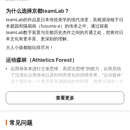
为什么选择京都teamLab？
teamLab的作品是日本传统美学的现代演变，其根源深植于日
本庭园和隔扇画（fusuma-e）的传承之中。通过探索
teamLab数字装置与京都历史杰作之间的共通之处，您将对日
本文化有更丰富、更深刻的理解。
大人小孩都能玩得尽兴！
运动森林（Athletics Forest）
运用身体来进行立体思维、高层次思维”的能力，从而启动
了沉浸在运用身体以及时间而变化的四维世界。“运动森林”
这个项目在一个复杂而充满挑战的空间里，您将沉浸在一个
对体力要求极高的四维世界中，时间会随着您的身体存在而
改变。
查看更多
未来园（Future Park）
以“共同的创造性，共创”为概念的教育项目。与他人一起自
由创造世界
常见问题