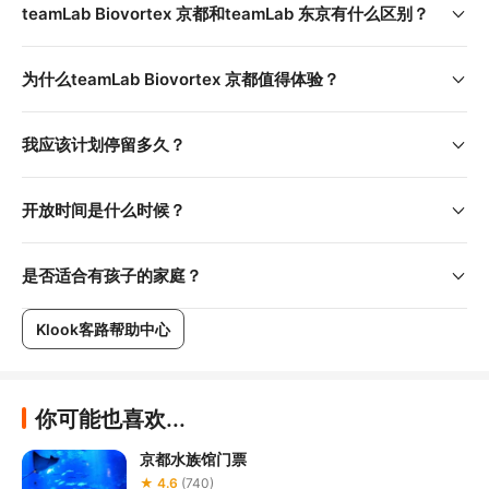
当人们与他人共同创作时，艺术作品便随之诞生。当人们持
teamLab Biovortex 京都和teamLab 东京有什么区别？
续共同创作时，艺术作品的世界将不断变化
为什么teamLab Biovortex 京都值得体验？
行前须知
官网
请在出行前查看
，了解最新的入场规范和注意事项
我应该计划停留多久？
iOS
Android
下载App（
 / 
)，深入了解艺术品，享受互动体
验，参与创作其中，更生动地感受展览的精髓
开放时间是什么时候？
是否适合有孩子的家庭？
Klook客路帮助中心
你可能也喜欢...
京都水族馆门票
★ 4.6
(740)