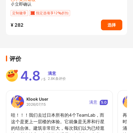
立即确认
定制徽章
指定选项享12
折扣
¥ 282
选择
评价
4.8
满意
2.8K条评价
5
/
Klook User
满意
5.0
2026/07/15
哇！！！我们去过日本所有的4个TeamLab，而
再简
这个是更上一层楼的体验。它就像是无界和行星
时候
的结合体。建筑非常巨大，每次我们以为已经逛
涌入