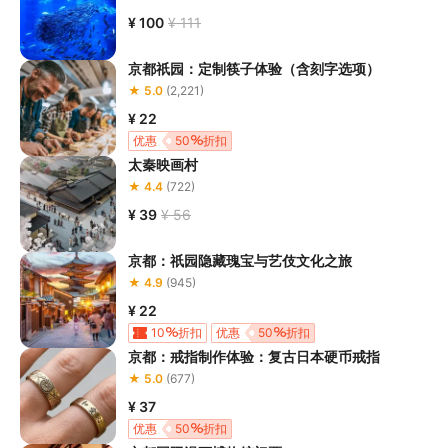
¥ 100
¥ 111
京都祇园：定制筷子体验（含刻字选项）
★ 5.0
(2,221)
¥ 22
优惠
50
折扣
太秦映画村
★ 4.4
(722)
¥ 39
¥ 56
京都：祇园隐藏瑰宝与艺伎文化之旅
★ 4.9
(945)
¥ 22
10
折扣
优惠
50
折扣
京都：戒指制作体验：复古日本硬币戒指
★ 5.0
(677)
¥ 37
优惠
50
折扣