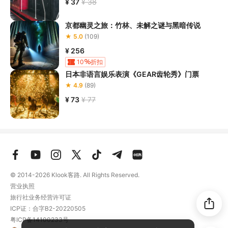
¥ 37
¥ 38
京都幽灵之旅：竹林、未解之谜与黑暗传说
★ 5.0
(109)
¥ 256
10
折扣
日本非语言娱乐表演《GEAR齿轮秀》门票
★ 4.9
(89)
¥ 73
¥ 77
© 2014-2026
Klook客路. All Rights Reserved.
营业执照
旅行社业务经营许可证
ICP证：合字B2-20220505
粤ICP备14100233号