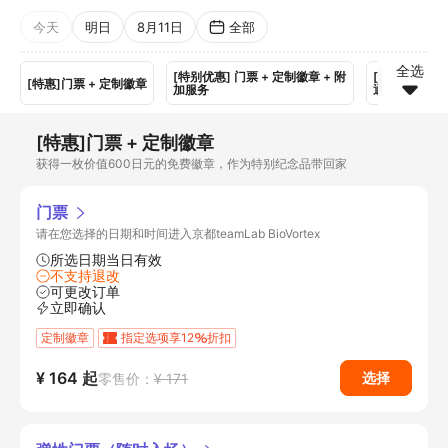
今天
明日
8月11日
全部
全选
[特别优惠] 门票 + 定制徽章 + 附
[特别优惠]门票
[特惠]门票 + 定制徽章
加服务
通
[特惠]门票 + 定制徽章
获得一枚价值600日元的免费徽章，作为特别纪念品带回家
门票
请在您选择的日期和时间进入京都teamLab BioVortex
所选日期当日有效
不支持退改
可更改订单
立即确认
定制徽章
指定选项享12
折扣
¥ 164
起
选择
零售价：
¥ 171