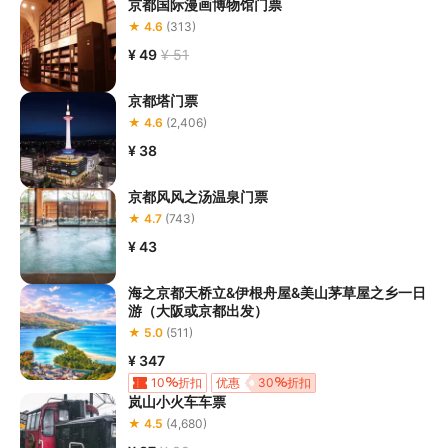
京都国际漫画博物馆门票
★ 4.6
(313)
¥ 49
¥ 51
京都塔门票
★ 4.6
(2,406)
¥ 38
京都风风之汤温泉门票
★ 4.7
(743)
¥ 43
海之京都天桥立&伊根舟屋&美山茅草屋之乡一日
游（大阪或京都出发）
★ 5.0
(511)
¥ 347
10
折扣
优惠
30
折扣
岚山小火车车票
★ 4.5
(4,680)