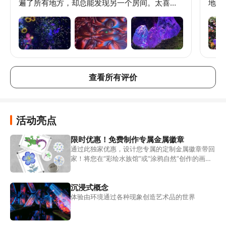
遍了所有地方，却总能发现另一个房间。太喜欢
地方
了！！！唯一的建议是，我希望他们能提供餐饮
去探
服务，这样我们就可以像在行星馆那样在这里待
有的
上一整天了。
别是
秀并
加到
查看所有评价
活动亮点
限时优惠！免费制作专属金属徽章
通过此独家优惠，设计您专属的定制金属徽章带回
家！将您在“彩绘水族馆”或“涂鸦自然”创作的画作
制成独一无二的徽章带回家，每笔订单限一个！
沉浸式概念
体验由环境通过各种现象创造艺术品的世界