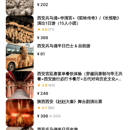
¥ 202
西安兵马俑+华清宫+《驼铃传奇》/《长恨歌》
演出1日游（15人小团）
★ 4.6
(71)
¥ 366
西安兵马俑半日巴士 & 自助游
¥ 61
西安宫廷唐宴单餐饮体验（穿越回唐朝与帝王共
餐+西安旅行必打卡餐厅+古代对诗历史文化+佳
肴美酒伴歌舞）
★ 3.9
(43)
¥ 249
陕西西安《赳赳大秦》舞台剧演出票
★ 4.7
(90)
¥ 396
¥ 398
西安兵马俑半日历史游