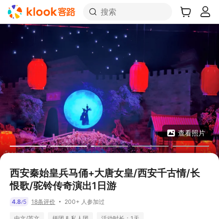
搜索
查看照片
西安秦始皇兵马俑+大唐女皇/西安千古情/长
恨歌/驼铃传奇演出1日游
200+ 人参加过
4.8
5
18条评价
/
中文/英文
拼团 & 私人团
活动时长：1天