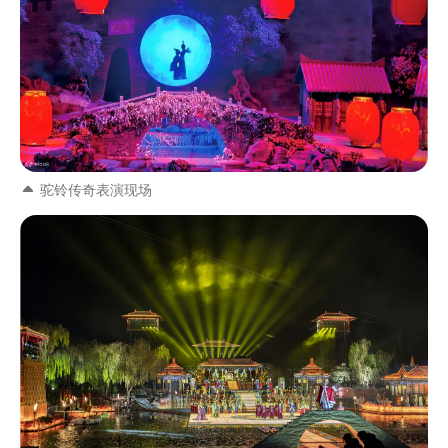
驼铃传奇表演现场