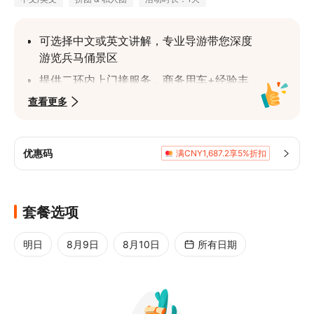
可选择中文或英文讲解，专业导游带您深度
游览兵马俑景区
提供二环内上门接服务，商务用车+经验丰
富司机（私人游西安三环内上门接送）
查看更多
赠送：免费使用无线耳麦，抛开嘈杂的环境
让您清晰倾听导游讲解
优惠码
满CNY1,687.2享5%折扣
赠送：免费汉服体验及妆造（仅限拼团游英
文团，不含中英文私人游）
可自由搭配经典表演，司机给您送至表演附
套餐选项
近
明日
8月9日
8月10日
所有日期