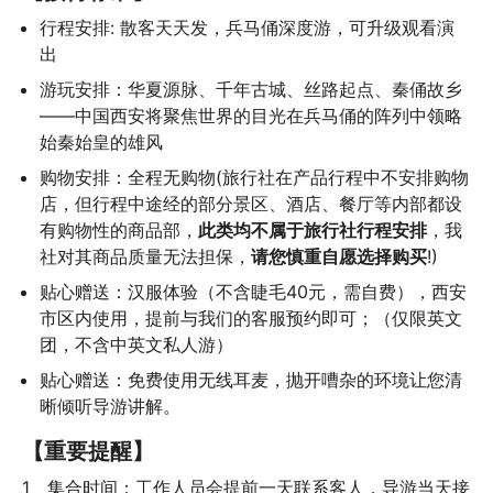
行程安排: 散客天天发，兵马俑深度游，可升级观看演
出
游玩安排：华夏源脉、千年古城、丝路起点、秦俑故乡
——中国西安将聚焦世界的目光在兵马俑的阵列中领略
始秦始皇的雄风
购物安排：全程无购物(旅行社在产品行程中不安排购物
店，但行程中途经的部分景区、酒店、餐厅等内部都设
有购物性的商品部，
此类均不属于旅行社行程安排
，我
社对其商品质量无法担保，
请您慎重自愿选择购买
!)
贴心赠送：汉服体验（不含睫毛40元，需自费），西安
市区内使用，提前与我们的客服预约即可；（仅限英文
团，不含中英文私人游）
贴心赠送：免费使用无线耳麦，抛开嘈杂的环境让您清
晰倾听导游讲解。
【重要提醒】
1、集合时间：工作人员会提前一天联系客人，导游当天接