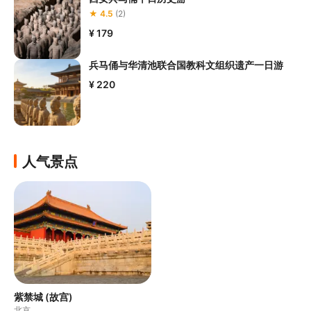
★ 4.5
(2)
¥ 179
兵马俑与华清池联合国教科文组织遗产一日游
¥ 220
人气景点
紫禁城 (故宫)
北京