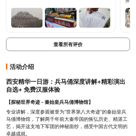
所见
有条。 有了这个套餐，《长恨歌》表演
看的
查看所有评价
活动介绍
西安精华一日游：兵马俑深度讲解+精彩演出
自选+ 免费汉服体验
【探秘世界奇迹 - 秦始皇兵马俑博物馆】
专业讲解，深度参观被誉为“世界第八大奇迹”的秦始皇兵
马俑博物馆，了解两千年前大秦帝国的恢弘历史、精湛工
艺，揭开这支地下军团的神秘面纱，感受中国古代文明的
卓越成就。