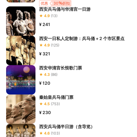
承担；

优惠
30
折扣
5.请您在
参与项目期间全程穿戴好安全护具，避免发生意外事件；
西安兵马俑与华清宫一日游
6.若您在项目进行过程中感到任何不适，请及时与工作人员进行沟
★ 4.9
(13)
通，工作人员将会及时为您提供必要支持。
¥ 241
西安一日私人定制游：兵马俑 + 2 个市区景点
★ 4.9
(125)
¥ 321
西安华清宫长恨歌门票
★ 4.3
(86)
¥ 120
秦始皇兵马俑门票
★ 4.5
(753)
¥ 230
西安兵马俑半日游（含导览）
★ 4.6
(103)