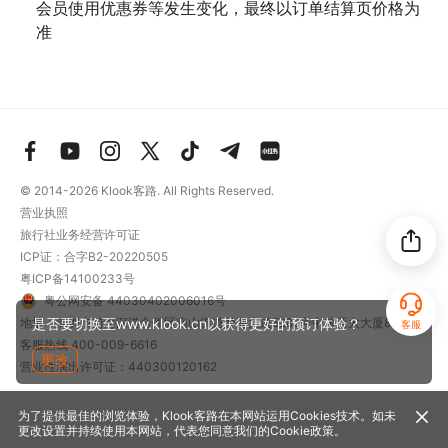
会员使用优惠券等发生变化，最终以订单结算页价格为
准
© 2014-2026
Klook客路. All Rights Reserved.
营业执照
旅行社业务经营许可证
ICP证：合字B2-20220505
粤ICP备14100233号
粤公网安备 44030402006016号
是否要切换至www.klook.cn以获得更好的预订体验？
地址：深圳市前海深港合作区南山街道梦海大道5289号中粮亚太大厦801
客服
客服热线
400-009-6616
更改
营业性演出许可证：440300120162
为了提供最佳的浏览体验，Klook客路在本网站运用Cookies技术。如未
更改设置并持续使用本网站，代表您同意我们的
Cookie政策
。