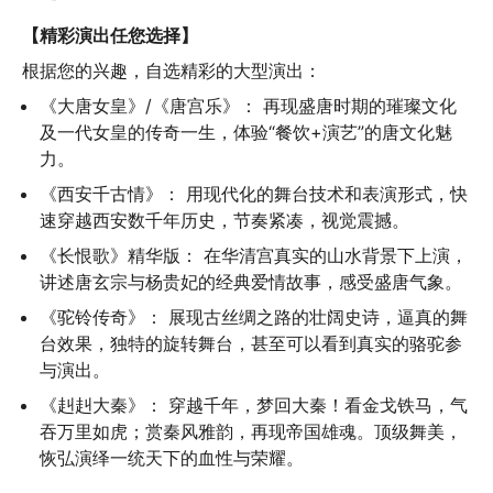
【精彩演出任您选择】
根据您的兴趣，自选精彩的大型演出：
《大唐女皇》/《唐宫乐》： 再现盛唐时期的璀璨文化
及一代女皇的传奇一生，体验“餐饮+演艺”的唐文化魅
力。
《西安千古情》： 用现代化的舞台技术和表演形式，快
速穿越西安数千年历史，节奏紧凑，视觉震撼。
《长恨歌》精华版： 在华清宫真实的山水背景下上演，
讲述唐玄宗与杨贵妃的经典爱情故事，感受盛唐气象。
《驼铃传奇》： 展现古丝绸之路的壮阔史诗，逼真的舞
台效果，独特的旋转舞台，甚至可以看到真实的骆驼参
与演出。
《赳赳大秦》： 穿越千年，梦回大秦！看金戈铁马，气
吞万里如虎；赏秦风雅韵，再现帝国雄魂。顶级舞美，
恢弘演绎一统天下的血性与荣耀。