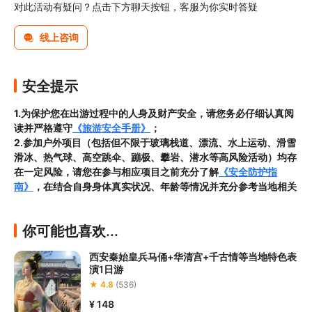
对此活动有疑问？点击下方聊天按钮，客服为你实时答疑
线上咨询
安全提示
1.为保护您在出游过程中的人身及财产安全，请您务必仔细认真阅
读并严格遵守
《旅游安全手册》
；
2.参加户外项目（包括但不限于玻璃栈道、漂流、水上运动、滑雪
滑冰、热气球、高空跳伞、蹦极、攀岩、潜水等高风险活动）均存
在一定风险，请您在参与相应项目之前充分了解
《安全防护指
南》
，在结合自身身体真实状况、年龄等情况并充分参考当地相关
部门及其他专业机构的相关公告和建议后慎重参与
3.禁止孕妇、患有高血压、心脏病等不适合刺激性游玩项目的疾病
你可能也喜欢...
患者及严重恐高、体质较弱的游客参加本产品内包含的项目，
若您
隐瞒前述情况参加项目发生意外的，由您本人承担一切责任，因此
西安秦始皇兵马俑+华清宫+千古情等当地特色表
给旅行社造成损失的，还需对旅行社进行全额赔偿；

演1日游
4.因本产品内可能包含多个旅游项目，请您在
预订本产品之前与客
★ 4.8
(536)
服工作人员沟通了解本产品内各项目的准入年龄、准入身高及准入
体重等准入要求
，否则预订失败或预订后无法成行的后果由您自行
¥ 148