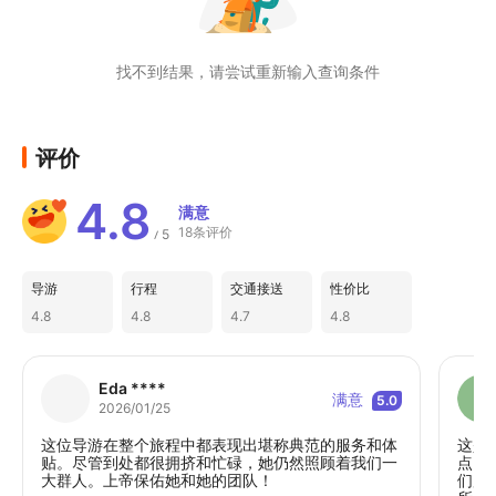
找不到结果，请尝试重新输入查询条件
评价
4.8
满意
18条评价
5
/
导游
行程
交通接送
性价比
4.8
4.8
4.7
4.8
Eda ****
满意
5.0
2026/01/25
这位导游在整个旅程中都表现出堪称典范的服务和体
这是
贴。尽管到处都很拥挤和忙碌，她仍然照顾着我们一
点。
大群人。上帝保佑她和她的团队！
们所