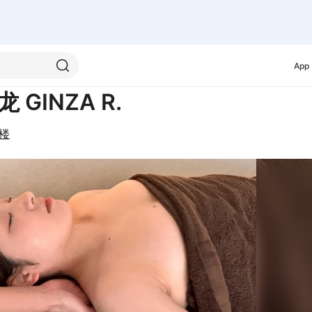
App
INZA R.
2楼