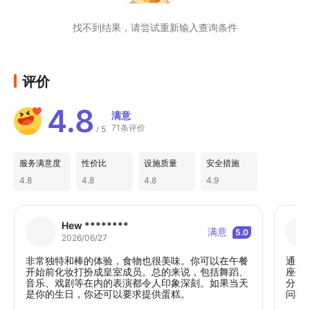
找不到结果，请尝试重新输入查询条件
评价
4.8
满意
71条评价
5
/
服务满意度
性价比
设施质量
安全措施
4.8
4.8
4.8
4.9
Hew ********
满意
5.0
2026/06/27
非常独特和棒的体验，食物也很美味。你可以在午餐
通过
开始前化妆打扮成皇室成员。总的来说，包括舞蹈、
座位
音乐、戏剧等在内的表演都令人印象深刻。如果当天
分成
是你的生日，你还可以要求提供蛋糕。
问我
说，