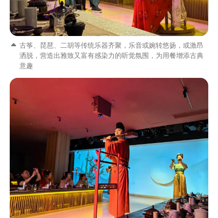
古筝、琵琶、二胡等传统乐器齐聚，乐音或婉转悠扬，或激昂
洒脱，营造出雅致又富有感染力的听觉氛围，为用餐增添古典
意趣