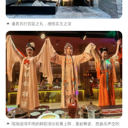
邀君共行宫廷之礼，感悟宾主之谊
现场连绵不绝的精彩演出轮番上阵，曼妙舞姿、悠扬乐声交织