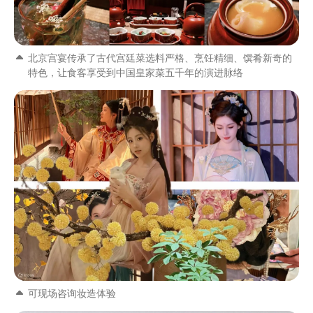
北京宫宴传承了古代宫廷菜选料严格、烹饪精细、馔肴新奇的
特色，让食客享受到中国皇家菜五千年的演进脉络
可现场咨询妆造体验