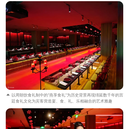
以周朝饮食礼制中的“燕享食礼”为历史背景再现绵延数千年的宫
廷食礼文化为宾客营造宴、食、礼、乐相融合的艺术雅趣