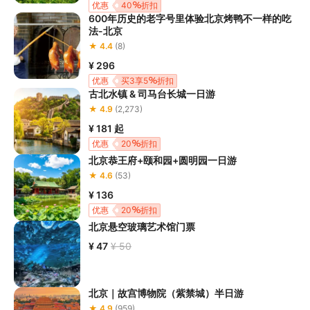
优惠
40
折扣
600年历史的老字号里体验北京烤鸭不一样的吃
法-北京
★ 4.4
(8)
¥ 296
优惠
买3享5
折扣
古北水镇 & 司马台长城一日游
★ 4.9
(2,273)
¥ 181
起
优惠
20
折扣
北京恭王府+颐和园+圆明园一日游
★ 4.6
(53)
¥ 136
优惠
20
折扣
北京悬空玻璃艺术馆门票
¥ 47
¥ 50
北京｜故宫博物院（紫禁城）半日游
★ 4.9
(959)