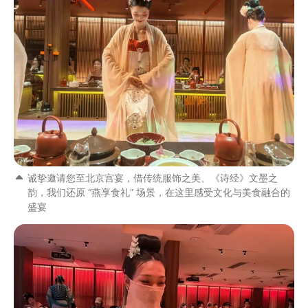
诚挚邀请您至北京宫宴，借传统服饰之美、《诗经》文墨之
韵，我们还原 “燕享食礼” 场景，在这里感受文化与美食融合的
盛宴