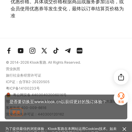
优惠价格。具体成交价格根据商品或服务参加活动，或
会员使用优惠券等发生变化，最终以订单结算页价格为
准
© 2014-2026
Klook客路. All Rights Reserved.
营业执照
旅行社业务经营许可证
ICP证：合字B2-20220505
粤ICP备14100233号
粤公网安备 44030402006016号
地址：深圳市前海深港合作区南山街道梦海大道5289号中粮亚太大厦801
是否要切换至www.klook.cn以获得更好的预订体验？
客服
客服热线
400-009-6616
更改
营业性演出许可证：440300120162
为了提供最佳的浏览体验，Klook客路在本网站运用Cookies技术。如未