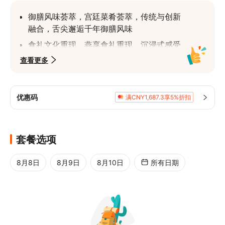
御膳风味荟萃，宫廷菜肴荟萃，传统与创新
融合，舌尖邂逅千年御膳风味
食礼文化重现，燕享食礼重现，沉浸式感受
古代饮食礼制的庄重与典雅
查看更多
古画舞韵演绎，须尽欢舞演绎，再现古画场
景，畅享视听盛宴
优惠码
满CNY1,687.3享5%折扣
光影艺术盛宴，数字光影盛宴，科技赋能文
化，打造奇幻艺术空间
宫廷雅境营造，古雅环境营造，细节彰显匠
套餐选项
心，沉浸宫廷氛围
皇家礼遇服务，礼仪服务周到，古装侍者相
8月8日
8月9日
8月10日
所有日期
迎，尊享皇家礼遇
礼乐文化交融，文化深度体验，宴食礼乐交
融，领略中华韵味