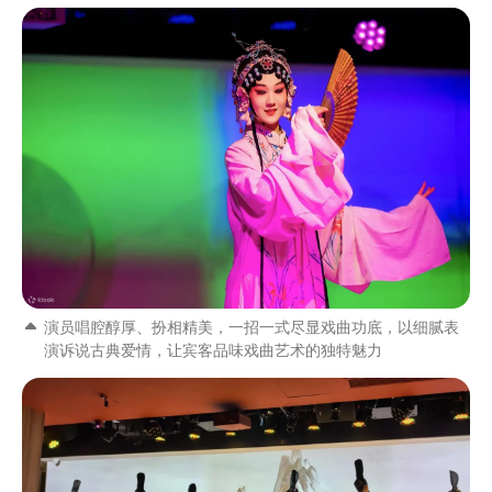
演员唱腔醇厚、扮相精美，一招一式尽显戏曲功底，以细腻表
演诉说古典爱情，让宾客品味戏曲艺术的独特魅力