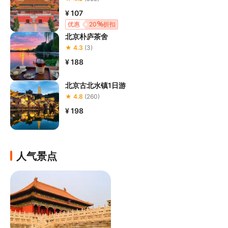
¥ 107
优惠
20
折扣
北京朴庐茶舍
★ 4.3
(3)
¥ 188
北京古北水镇1日游
★ 4.8
(260)
¥ 198
人气景点