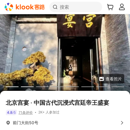
搜索
查看照片
北京宫宴 · 中国古代沉浸式宫廷帝王盛宴
2K+ 人参加过
4.8
5
71条评价
/
前门大街50号