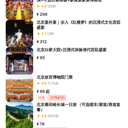
★ 4.8
(259)
¥ 266
北京宴外宴｜步入《红楼梦》的沉浸式文化宫廷
盛宴
★ 4.7
(39)
¥ 312
北京白家大院•沉浸式体验清代宫廷盛宴
¥ 95
北京故宫博物院门票
★ 4.6
(7,754)
¥ 99
起
优惠
25
折扣
北京慕田峪长城一日游 （可选缆车/索道/滑道套
餐）
★ 4.8
(9,018)
¥ 76