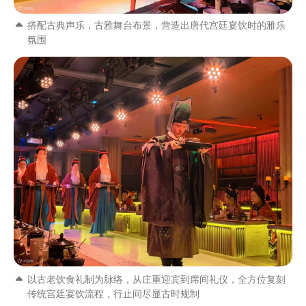
搭配古典声乐，古雅舞台布景，营造出唐代宫廷宴饮时的雅乐
氛围
以古老饮食礼制为脉络，从庄重迎宾到席间礼仪，全方位复刻
传统宫廷宴饮流程，行止间尽显古时规制