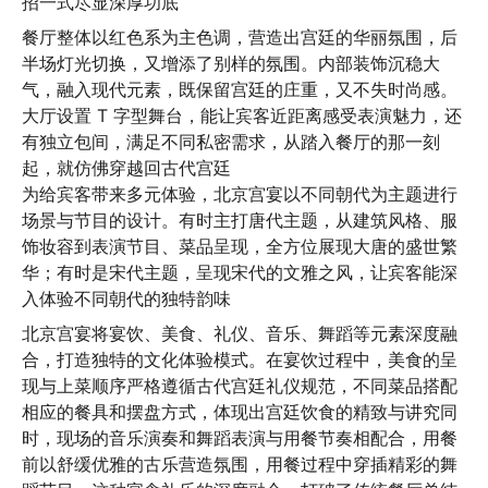
招一式尽显深厚功底
餐厅整体以红色系为主色调，营造出宫廷的华丽氛围，后
半场灯光切换，又增添了别样的氛围。内部装饰沉稳大
气，融入现代元素，既保留宫廷的庄重，又不失时尚感。
大厅设置 T 字型舞台，能让宾客近距离感受表演魅力，还
有独立包间，满足不同私密需求，从踏入餐厅的那一刻
起，就仿佛穿越回古代宫廷

为给宾客带来多元体验，北京宫宴以不同朝代为主题进行
场景与节目的设计。有时主打唐代主题，从建筑风格、服
饰妆容到表演节目、菜品呈现，全方位展现大唐的盛世繁
华；有时是宋代主题，呈现宋代的文雅之风，让宾客能深
入体验不同朝代的独特韵味
北京宫宴将宴饮、美食、礼仪、音乐、舞蹈等元素深度融
合，打造独特的文化体验模式。在宴饮过程中，美食的呈
现与上菜顺序严格遵循古代宫廷礼仪规范，不同菜品搭配
相应的餐具和摆盘方式，体现出宫廷饮食的精致与讲究同
时，现场的音乐演奏和舞蹈表演与用餐节奏相配合，用餐
前以舒缓优雅的古乐营造氛围，用餐过程中穿插精彩的舞