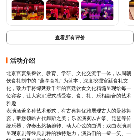
于你
来说
的经
查看所有评价
活动介绍
北京宫宴集餐饮、教育、学研、文化交流于一体，以周朝
饮食礼制中的 “燕享食礼” 为蓝本，深度挖掘宫廷食礼文
化，致力于将绵延数千年的宫廷饮食文化精髓呈现给每一
位宾客，让大家沉浸式感受宴、食、礼、乐相融合的艺术
雅趣

表演涵盖多种艺术形式，有古典舞优雅展现古人的曼妙舞
姿，带您领略古代舞蹈之美；乐器演奏以古筝、琵琶等传
统乐器，弹奏出悠扬婉转、动人心弦的曲调；戏曲表演则
呈现京剧等经典剧种的独特魅力，演员们的一颦一笑、一