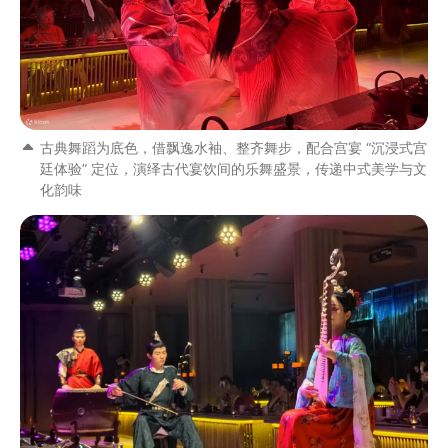
古典舞蹈为底色，借飘逸水袖、整齐舞步，配合宫宴 “沉浸式宫
廷体验” 定位，演绎古代宴饮间的乐舞盛景，传递中式美学与文
化韵味