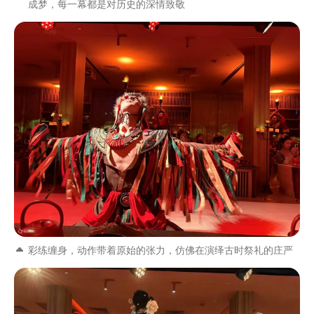
成梦，每一幕都是对历史的深情致敬
彩练缠身，动作带着原始的张力，仿佛在演绎古时祭礼的庄严