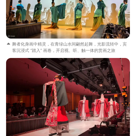
舞者化身画中精灵，在青绿山水间翩然起舞，光影流转中，宾
客沉浸式 “踏入” 画卷，开启视、听、触一体的赏画之旅