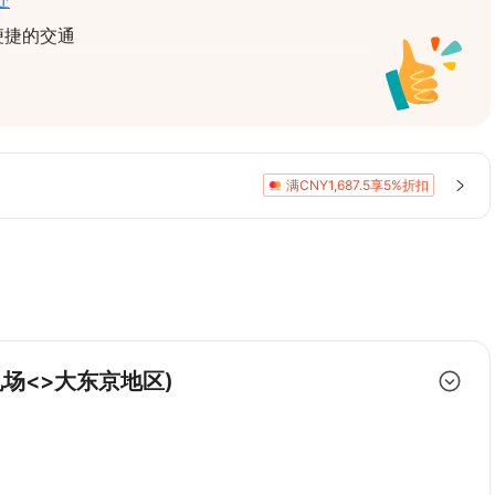
处
便捷的交通
空间，让您享受顺畅旅程
算
接送服务
满CNY1,687.5享5%折扣
机场<>大东京地区)