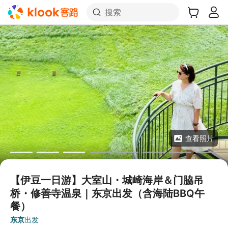
搜索
查看照片
【伊豆一日游】大室山・城崎海岸＆门脇吊
桥・修善寺温泉｜东京出发（含海陆BBQ午
餐）
东京
出发