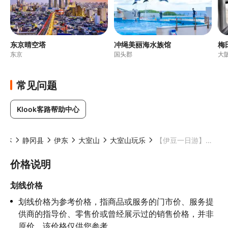
东京晴空塔
冲绳美丽海水族馆
梅
东京
国头郡
大
常见问题
Klook客路帮助中心
日本
静冈县
伊东
大室山
大室山玩乐
【伊豆一日游】大室山・城崎海岸＆门脇吊桥・修善寺温泉｜东京出发（含海陆BBQ午餐）
价格说明
划线价格
划线价格为参考价格，指商品或服务的门市价、服务提
供商的指导价、零售价或曾经展示过的销售价格，并非
原价，该价格仅供您参考。