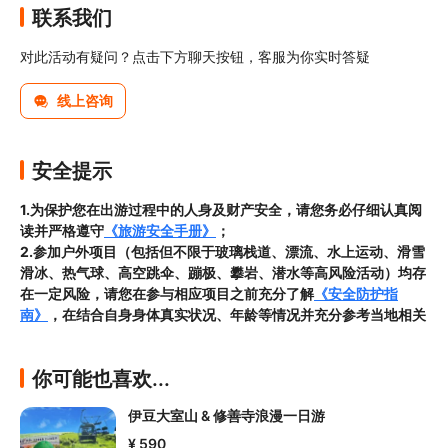
联系我们
对此活动有疑问？点击下方聊天按钮，客服为你实时答疑
线上咨询
安全提示
1.为保护您在出游过程中的人身及财产安全，请您务必仔细认真阅
读并严格遵守
《旅游安全手册》
；
2.参加户外项目（包括但不限于玻璃栈道、漂流、水上运动、滑雪
滑冰、热气球、高空跳伞、蹦极、攀岩、潜水等高风险活动）均存
在一定风险，请您在参与相应项目之前充分了解
《安全防护指
南》
，在结合自身身体真实状况、年龄等情况并充分参考当地相关
部门及其他专业机构的相关公告和建议后慎重参与
3.禁止孕妇、患有高血压、心脏病等不适合刺激性游玩项目的疾病
你可能也喜欢...
患者及严重恐高、体质较弱的游客参加本产品内包含的项目，
若您
隐瞒前述情况参加项目发生意外的，由您本人承担一切责任，因此
伊豆大室山 & 修善寺浪漫一日游
给旅行社造成损失的，还需对旅行社进行全额赔偿；

4.因本产品内可能包含多个旅游项目，请您在
预订本产品之前与客
¥ 590