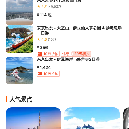
东京涩谷SKY观景台门票
★ 4.7
(45,527)
¥ 114
起
东京出发 - 大室山、伊豆仙人掌公园 & 城崎海岸
一日游
★ 4.3
(157)
¥ 356
10
折扣
优惠
30
折扣
东京出发 - 伊豆海岸与修善寺2日游
¥ 1,424
10
折扣
人气景点