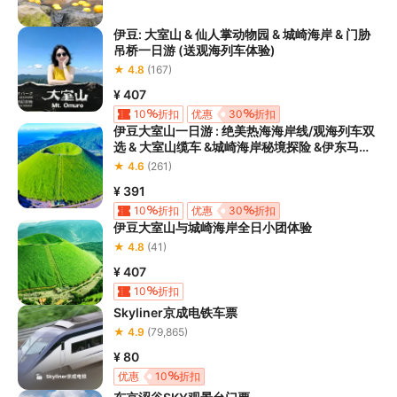
伊豆: 大室山 & 仙人掌动物园 & 城崎海岸 & 门胁
吊桥一日游 (送观海列车体验)
★ 4.8
(167)
¥ 407
10
折扣
优惠
30
折扣
伊豆大室山一日游 : 绝美热海海岸线/观海列车双
选 & 大室山缆车 &城崎海岸秘境探险 &伊东马琳
小镇漫步
★ 4.6
(261)
¥ 391
10
折扣
优惠
30
折扣
伊豆大室山与城崎海岸全日小团体验
★ 4.8
(41)
¥ 407
10
折扣
Skyliner京成电铁车票
★ 4.9
(79,865)
¥ 80
优惠
10
折扣