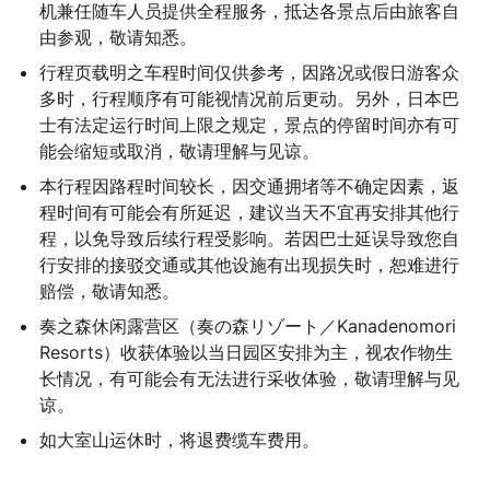
机兼任随车人员提供全程服务，抵达各景点后由旅客自
由参观，敬请知悉。
行程页载明之车程时间仅供参考，因路况或假日游客众
多时，行程顺序有可能视情况前后更动。另外，日本巴
士有法定运行时间上限之规定，景点的停留时间亦有可
能会缩短或取消，敬请理解与见谅。
本行程因路程时间较长，因交通拥堵等不确定因素，返
程时间有可能会有所延迟，建议当天不宜再安排其他行
程，以免导致后续行程受影响。若因巴士延误导致您自
行安排的接驳交通或其他设施有出现损失时，恕难进行
赔偿，敬请知悉。
奏之森休闲露营区（奏の森リゾート／Kanadenomori 
Resorts）收获体验以当日园区安排为主，视农作物生
长情况，有可能会有无法进行采收体验，敬请理解与见
谅。
如大室山运休时，将退费缆车费用。