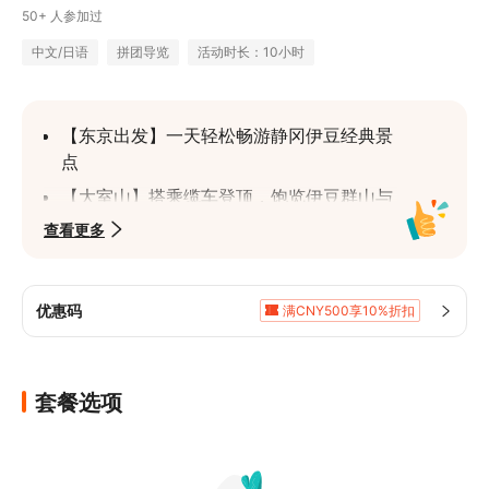
50+ 人参加过
中文/日语
拼团导览
活动时长：10小时
【东京出发】一天轻松畅游静冈伊豆经典景
点
【大室山】搭乘缆车登顶，饱览伊豆群山与
富士山美景
查看更多
【城崎海岸＆门脇吊桥】惊险刺激的海蚀奇
景与绝美海岸线
优惠码
满CNY500享10%折扣
【海陆BBQ午餐】新鲜海鲜＋肉品烧烤，满
满CNY1,687.3享5%折扣
足味蕾
【修善寺温泉】散策日本最古老的温泉街之
套餐选项
一，感受浓厚历史氛围