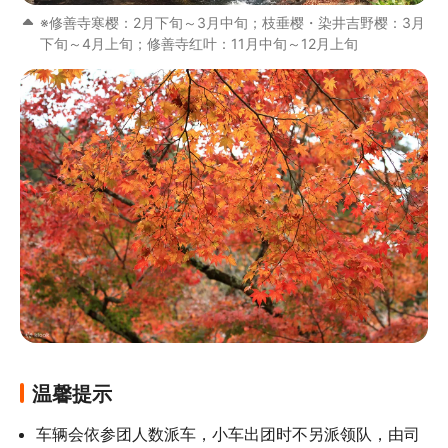
※修善寺寒樱：2月下旬～3月中旬；枝垂樱・染井吉野樱：3月
下旬～4月上旬；修善寺红叶：11月中旬～12月上旬
温馨提示
车辆会依参团人数派车，小车出团时不另派领队，由司