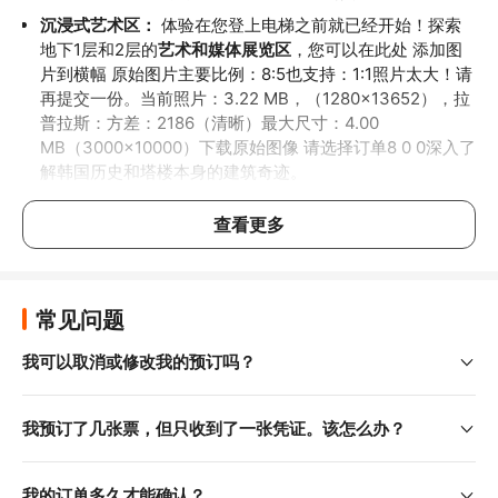
沉浸式艺术区：
 体验在您登上电梯之前就已经开始！探索
地下1层和2层的
艺术和媒体展览区
，您可以在此处 添加图
片到横幅 原始图片主要比例：8:5也支持：1:1照片太大！请
再提交一份。当前照片：3.22 MB，（1280x13652），拉
普拉斯：方差：2186（清晰）最大尺寸：4.00 
MB（3000x10000）下载原始图像 请选择订单8 0 0深入了
解韩国历史和塔楼本身的建筑奇迹。
引人入胜的媒体表演：
 不仅仅是观看——更要惊叹不已！
查看更多
欣赏充满活力的
首尔乐天世界塔秀
，这是一场迷人的媒体表
演，提升了下方城市景观的视觉壮丽。
名人打卡地：
 首尔乐天世界塔曾是韩国热门娱乐节目（包
括**《无限挑战》
和
《我家的熊孩子》**）的绝美背景。您
常见问题
可以在这个著名的广播地标捕捉自己完美的瞬间。
我可以取消或修改我的预订吗？
首尔乐天世界塔不仅仅是一个观景台；它更是一座
高空文化与
视觉杰作
。立即预订门票，为您的首尔之旅增添终极亮点！
我预订了几张票，但只收到了一张凭证。该怎么办？
行前须知
我的订单多久才能确认？