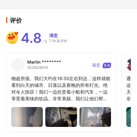
评价
4.8
满意
7.5K条评价
5
/
Marlin ********
满意
5.0
2026/08/04
物超所值。我们大约在18:30左右到达，这样就能
通过
看到白天的城市、日落以及夜晚的所有灯光。绝
这真
对令人惊叹！我们一边欣赏着小船和汽车，一边
天文
享受着美味的饮品。非常美丽。我们让他们帮我
非常
们拍照。第一张照片是15000韩元，之后每张照
片是5000韩元。你会得到所有照片的二维码。如
果我的日程不那么忙，我明天还会再去。我真的
非常喜欢这里。