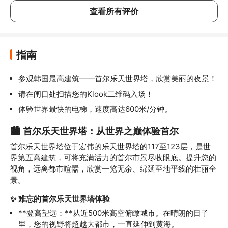
查看所有评价
指南
参观韩国最高建筑——首尔乐天世界塔，欣赏美丽的夜景！
请在闸口处扫描您的Klook二维码入场！
体验世界最快的电梯，速度高达600米/分钟。
🏙️ 首尔乐天世界塔：从世界之巅体验首尔
首尔乐天世界塔位于宏伟的乐天世界塔的117至123层，是世
界第五高建筑，可将充满活力的首尔市景尽收眼底。提升您的
视角，远离都市喧嚣，欣赏一览无余、绵延至地平线的壮丽全
景。
✨ 难忘的首尔乐天世界塔体验
**登高望远：**从近500米高空俯瞰城市。在晴朗的日子
里，您的视野将超越大都市，一直延伸到黄海。