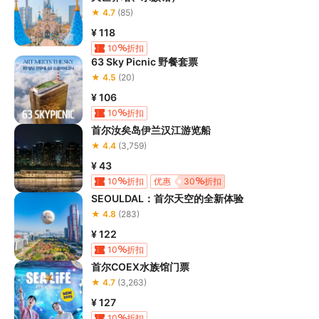
★ 4.7
(85)
¥ 118
10
折扣
63 Sky Picnic 野餐套票
★ 4.5
(20)
¥ 106
10
折扣
首尔汝矣岛伊兰汉江游览船
★ 4.4
(3,759)
¥ 43
10
折扣
优惠
30
折扣
SEOULDAL：首尔天空的全新体验
★ 4.8
(283)
¥ 122
10
折扣
首尔COEX水族馆门票
★ 4.7
(3,263)
¥ 127
10
折扣