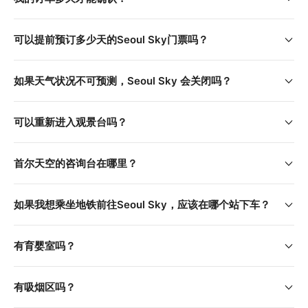
为什么要预订乐天世界塔门票？
通过Klook预订乐天世界塔之旅，快速、便捷又安全。原因如
可以提前预订多少天的Seoul Sky门票吗？
下：
**深受旅客信赖：**Klook是乐天世界塔的授权票务合作伙
如果天气状况不可预测，Seoul Sky 会关闭吗？
伴，拥有数千条五星好评。
手机电子票
：免排队，只需扫描手机上的二维码即可进入，
无需打印。
可以重新进入观景台吗？
最后一分钟预订：
 立即确认，获取当日门票。
轻松预订：
 享受多种付款方式和24小时全天候多语种客
首尔天空的咨询台在哪里？
服。
如果我想乘坐地铁前往Seoul Sky，应该在哪个站下车？
有育婴室吗？
有吸烟区吗？