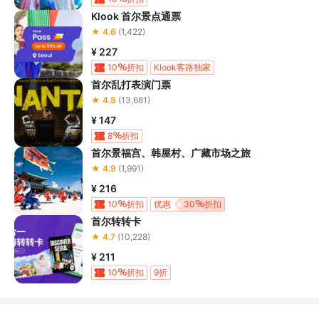
Klook 首尔景点通票
★ 4.6
(1,422)
¥ 227
10
折扣
Klook客路独家
首尔乱打表演门票
★ 4.8
(13,681)
¥ 147
8
折扣
首尔景福宫、韩屋村、广藏市场之旅
★ 4.9
(1,991)
¥ 216
10
折扣
优惠
30
折扣
首尔转转卡
★ 4.7
(10,228)
¥ 211
10
折扣
9折