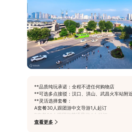
**品质纯玩承诺：全程不进任何购物店

**可选多点接驳：汉口、洪山、武昌火车站附近
**灵活选择套餐：

A套餐30人跟团游中文导游1人起订

B套餐30人跟团游英语导游4人起订

C套餐中文司兼导小团2人起订

查看更多
D套餐英语/日语/韩语精品小团2人起订
