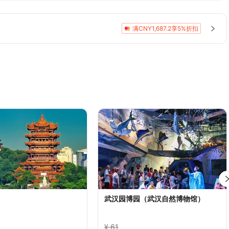
正宗热干面小吃
满CNY1,687.2享5%折扣
武汉园博园（武汉自然博物馆）
¥ 61