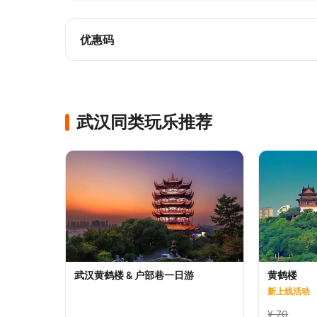
**C套餐服务时长10小时，上门接、赠送武汉
优惠码
武汉同类玩乐推荐
武汉黄鹤楼 & 户部巷一日游
黄鹤楼
新上线活动
¥ 70