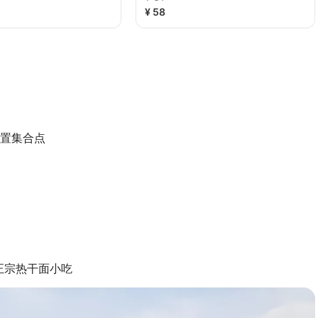
¥ 58
设置集合点
汉正宗热干面小吃