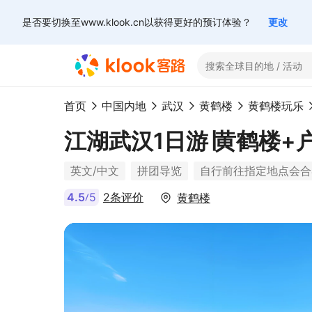
是否要切换至www.klook.cn以获得更好的预订体验？
更改
首页
中国内地
武汉
黄鹤楼
黄鹤楼玩乐
江湖武汉1日游∣黄鹤楼+
英文/中文
拼团导览
自行前往指定地点会合
4.5
5
2条评价
黄鹤楼
/