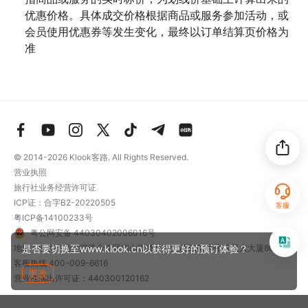
优惠价格。具体成交价格根据商品或服务参加活动，或
会员使用优惠券等发生变化，最终以订单结算页价格为
准
© 2014-2026
Klook客路. All Rights Reserved.
营业执照
旅行社业务经营许可证
ICP证：合字B2-20220505
客服
粤ICP备14100233号
粤公网安备 44030402006016号
是否要切换至www.klook.cn以获得更好的预订体验？
地址：深圳市前海深港合作区南山街道梦海大道5289号中粮亚太大厦801
客服热线
400-009-6616
更改
营业性演出许可证：440300120162