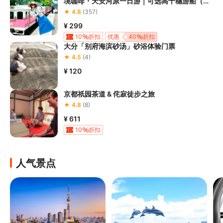
境咖啡・天安河原一日游｜可选高千穗游船（福
冈出发）
★ 4.8
(357)
¥ 299
10
折扣
优惠
40
折扣
大分「别府海滨砂汤」砂浴体验门票
★ 4.5
(4)
¥ 120
京都祇园茶道 & 侘寂徒步之旅
★ 4.8
(8)
¥ 611
10
折扣
人气景点