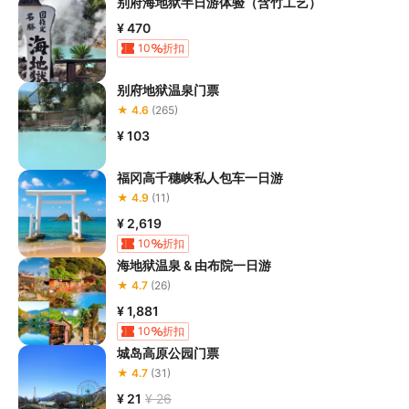
别府海地狱半日游体验（含竹工艺）
¥ 470
10
折扣
别府地狱温泉门票
★ 4.6
(265)
¥ 103
福冈高千穗峡私人包车一日游
★ 4.9
(11)
¥ 2,619
10
折扣
海地狱温泉 & 由布院一日游
★ 4.7
(26)
¥ 1,881
10
折扣
城岛高原公园门票
★ 4.7
(31)
¥ 21
¥ 26