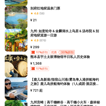
别府灶地狱温泉门票
★ 4.6
(56)
¥ 21
九州: 如意轮寺 & 金麟湖水上鸟居 & 汤布院 & 别
府地狱巡游一日游
★ 4.9
(876)
¥ 299
10
折扣
优惠
30
折扣
熊本县宇土太鼓博物馆半日私人历史体验
¥ 1,368
10
折扣
【鹿儿岛新港/指宿山川港/雾岛隼人港拼船海钓
之旅】鹿儿岛拼船海钓体验（1人成团·酒店接送·
免费钓具·鱼获处理·多港可选）
¥ 721
起
九州宫崎｜高千穗峡谷・高千穗小火车・森林秘