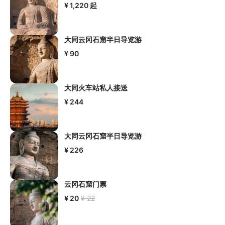
¥ 1,220
起
大同云冈石窟半日导览游
¥ 90
大同火车站私人接送
¥ 244
大同云冈石窟半日导览游
¥ 226
云冈石窟门票
¥ 20
¥ 22