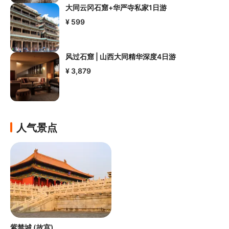
大同云冈石窟+华严寺私家1日游
¥ 599
风过石窟 | 山西大同精华深度4日游
¥ 3,879
人气景点
紫禁城 (故宫)