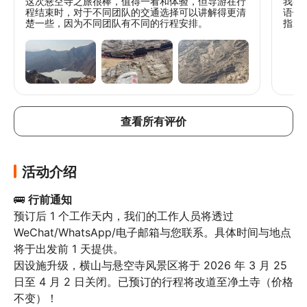
这次悬空寺之旅很棒，值得一看和体验，但导游在行
我参
程结束时，对于不同团队的交通选择可以讲解得更清
语使
楚一些，因为不同团队有不同的行程安排。
指示
查看所有评价
活动介绍
🚌 
行前通知
预订后 1 个工作天内，我们的工作人员将透过 
WeChat/WhatsApp/电子邮箱与您联系。具体时间与地点
将于出发前 1 天提供。

因设施升级，横山与悬空寺风景区将于 2026 年 3 月 25 
日至 4 月 2 日关闭。已预订的行程将改道至净土寺（价格
不变）！