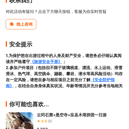
联系我们
对此活动有疑问？点击下方聊天按钮，客服为你实时答疑
线上咨询
安全提示
1.为保护您在出游过程中的人身及财产安全，请您务必仔细认真阅
读并严格遵守
《旅游安全手册》
；
2.参加户外项目（包括但不限于玻璃栈道、漂流、水上运动、滑雪
滑冰、热气球、高空跳伞、蹦极、攀岩、潜水等高风险活动）均存
在一定风险，请您在参与相应项目之前充分了解
《安全防护指
南》
，在结合自身身体真实状况、年龄等情况并充分参考当地相关
部门及其他专业机构的相关公告和建议后慎重参与
3.禁止孕妇、患有高血压、心脏病等不适合刺激性游玩项目的疾病
你可能也喜欢...
患者及严重恐高、体质较弱的游客参加本产品内包含的项目，
若您
隐瞒前述情况参加项目发生意外的，由您本人承担一切责任，因此
云冈石窟+悬空寺+应县木塔拼团一日游
给旅行社造成损失的，还需对旅行社进行全额赔偿；

★ 5.0
(5)
4.因本产品内可能包含多个旅游项目，请您在
预订本产品之前与客
服工作人员沟通了解本产品内各项目的准入年龄、准入身高及准入