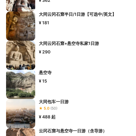
¥ 362
体重等准入要求
，否则预订失败或预订后无法成行的后果由您自行
承担；

大同云冈石窟半日/1日游【可选中/英文】
5.请您在
参与项目期间全程穿戴好安全护具，避免发生意外事件；
¥ 181
6.若您在项目进行过程中感到任何不适，请及时与工作人员进行沟
通，工作人员将会及时为您提供必要支持。
大同云冈石窟+悬空寺私家1日游
¥ 290
悬空寺
¥ 15
大同包车一日游
★ 5.0
(50)
¥ 488
起
云冈石窟与悬空寺一日游（含导游）