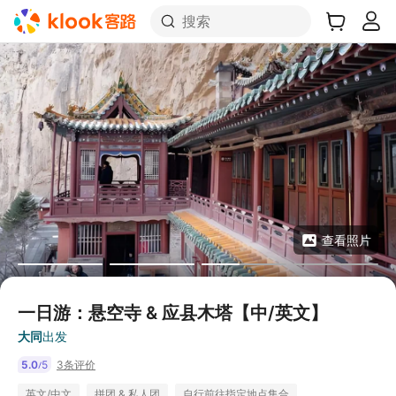
搜索
查看照片
一日游：悬空寺 & 应县木塔【中/英文】
大同
出发
5.0
5
3条评价
/
英文/中文
拼团 & 私人团
自行前往指定地点集合