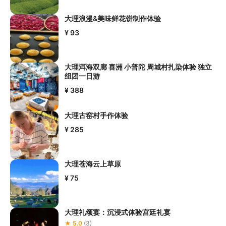
大理浪漫&美味鲜花饼制作体验
¥ 93
大理洱海双廊 喜洲 小普陀 周城村扎染体验 独立
组团一日游
¥ 388
大理古窑村手作体验
¥ 285
大理苍海云上草原
¥ 75
大理礼颂宴：沉浸式体验宫廷礼宴
★ 5.0
(3)