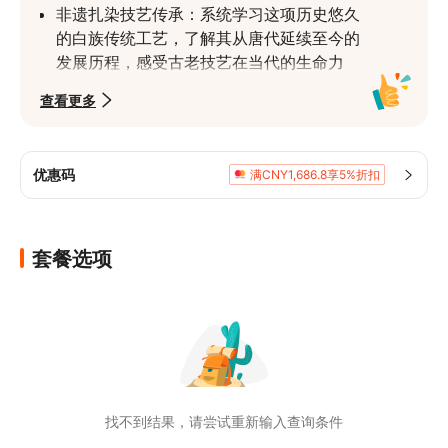
非遗扎染技艺传承：系统学习这项历史悠久
的白族传统工艺，了解其从唐代延续至今的
发展历程，感受古老技艺在当代的生命力
创意图案自由设计：通过折叠、捆扎、缝合
查看更多
等不同手法，创造出几何纹、自然纹等千变
万化的图案，每个人的作品都独具特色
天然植物染料制作：使用板蓝根等植物制作
优惠码
满CNY1,686.8享5%折扣
的天然染料，不仅色彩古朴典雅，而且环保
健康，体验传统染色工艺的自然之美
传统技法系统学习：从布料选择、图案设计
套餐选项
到染色、氧化、拆线，完整学习扎染的每个
环节，掌握这项技艺的核心要领
实用扎染作品制作：完成的扎染作品可以是
方巾、服饰等日常用品，既美观又实用，让
传统工艺融入现代生活
找不到结果，请尝试重新输入查询条件