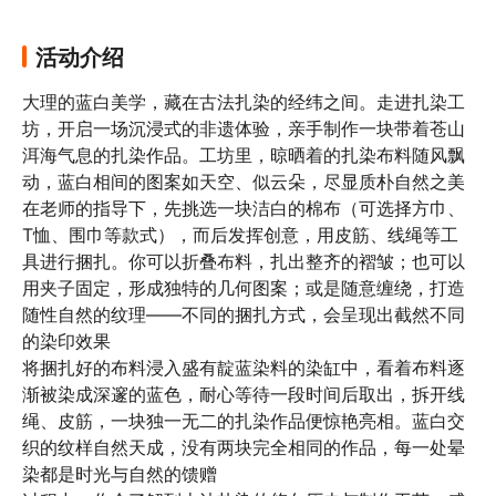
活动介绍
大理的蓝白美学，藏在古法扎染的经纬之间。走进扎染工
坊，开启一场沉浸式的非遗体验，亲手制作一块带着苍山
洱海气息的扎染作品。工坊里，晾晒着的扎染布料随风飘
动，蓝白相间的图案如天空、似云朵，尽显质朴自然之美

在老师的指导下，先挑选一块洁白的棉布（可选择方巾、
T恤、围巾等款式），而后发挥创意，用皮筋、线绳等工
具进行捆扎。你可以折叠布料，扎出整齐的褶皱；也可以
用夹子固定，形成独特的几何图案；或是随意缠绕，打造
随性自然的纹理——不同的捆扎方式，会呈现出截然不同
的染印效果

将捆扎好的布料浸入盛有靛蓝染料的染缸中，看着布料逐
渐被染成深邃的蓝色，耐心等待一段时间后取出，拆开线
绳、皮筋，一块独一无二的扎染作品便惊艳亮相。蓝白交
织的纹样自然天成，没有两块完全相同的作品，每一处晕
染都是时光与自然的馈赠
