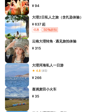
¥ 94
大理2日私人之旅（含扎染体验）
¥ 637
起
优惠
50
折扣
云南大理转角 · 遇见旅拍体验
¥ 315
大理洱海私人一日游
★ 4.8
(45)
¥ 266
喜洲麦田小火车
¥ 35