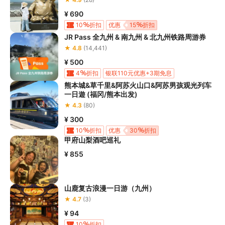
¥ 690
10
折扣
优惠
15
折扣
JR Pass 全九州 & 南九州 & 北九州铁路周游券
★ 4.8
(14,441)
¥ 500
4
折扣
银联110元优惠+3期免息
熊本城&草千里&阿苏火山口&阿苏男孩观光列车
银联优惠100元+3期免息
上银信用卡独家立减30元
一日遊 (福冈/熊本出发)
购买门票，日本景点可享九折优惠
★ 4.3
(80)
¥ 300
10
折扣
优惠
30
折扣
甲府山梨酒吧巡礼
¥ 855
山鹿复古浪漫一日游（九州）
★ 4.7
(3)
¥ 94
10
折扣