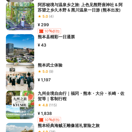
承担；

阿苏秘境与温泉乡之旅: 上色见熊野座神社 & 阿
5.请您在
参与项目期间全程穿戴好安全护具，避免发生意外事件；
苏望之乡久木野 & 黑川温泉一日游 (熊本出发)
6.若您在项目进行过程中感到任何不适，请及时与工作人员进行沟
★ 5.0
(4)
通，工作人员将会及时为您提供必要支持。
¥ 299
10
折扣
熊本县精彩一日通票
¥ 43
熊本武士体验
★ 5.0
(9)
¥ 1,197
九州全境自由行｜福冈・熊本・大分・长崎・佐
贺等｜客制行程
★ 4.8
(115)
¥ 1,838
10
折扣
熊本经典海贼王雕像巡礼冒险之旅
★ 4.9
(28)