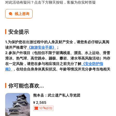
对此活动有疑问？点击下方聊天按钮，客服为你实时答疑
线上咨询
安全提示
1.为保护您在出游过程中的人身及财产安全，请您务必仔细认真阅
读并严格遵守
《旅游安全手册》
；
2.参加户外项目（包括但不限于玻璃栈道、漂流、水上运动、滑雪
滑冰、热气球、高空跳伞、蹦极、攀岩、潜水等高风险活动）均存
在一定风险，请您在参与相应项目之前充分了解
《安全防护指
南》
，在结合自身身体真实状况、年龄等情况并充分参考当地相关
部门及其他专业机构的相关公告和建议后慎重参与
3.禁止孕妇、患有高血压、心脏病等不适合刺激性游玩项目的疾病
你可能也喜欢...
患者及严重恐高、体质较弱的游客参加本产品内包含的项目，
若您
隐瞒前述情况参加项目发生意外的，由您本人承担一切责任，因此
熊本县：武士遗产私人导览团
给旅行社造成损失的，还需对旅行社进行全额赔偿；

4.因本产品内可能包含多个旅游项目，请您在
预订本产品之前与客
¥ 2,565
服工作人员沟通了解本产品内各项目的准入年龄、准入身高及准入
10
折扣
体重等准入要求
，否则预订失败或预订后无法成行的后果由您自行