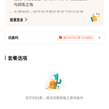
与训练之地
在博物馆一睹宫本武藏的真迹刀剑与肖像
查看更多
在灵岩洞体验禅修，此处正是武藏撰写其传
世兵法书之地
在岩户山神宫观赏剑术表演与独特的石像
优惠码
满CNY500享10%折扣
透过我们专业的英语导游，深入了解引人入
满CNY1,686.9享5%折扣
胜的历史故事
沉浸在熊本丰富的历史与武士传统之中
套餐选项
找不到结果，请尝试重新输入查询条件