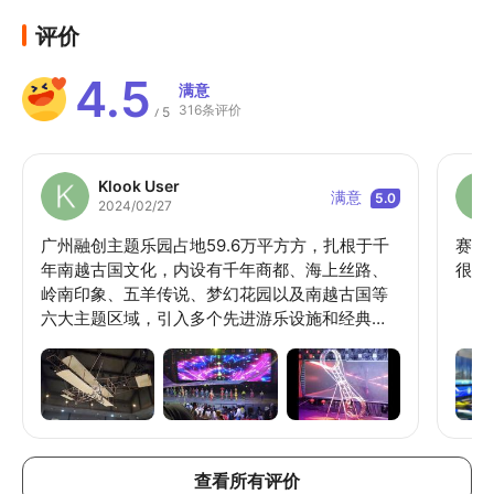
评价
4.5
满意
316条评价
5
/
Klook User
满意
5.0
2024/02/27
广州融创主题乐园占地59.6万平方方，扎根于千
赛道
年南越古国文化，内设有千年商都、海上丝路、
很享
岭南印象、五羊传说、梦幻花园以及南越古国等
六大主题区域，引入多个先进游乐设施和经典的
剧场演艺、主题巡演，打造不一样的狂欢。同
时，园区还荟萃世界各地的饕餮美食精选——特
色餐厅、各类美食小吃以及精美商品，让宾客玩
乐美食两不误。
查看所有评价