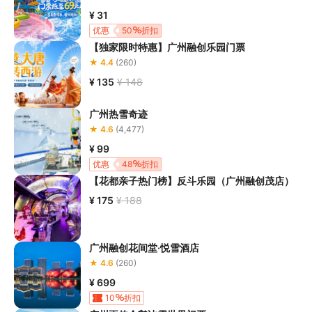
交通信息：
¥ 31
优惠
50
折扣
一、自驾出行
【独家限时特惠】广州融创乐园门票
★ 4.4
(260)
1、自驾路线

建议使用百度导航（带智能停车指引）

¥ 135
¥ 148
搜索：“广州融创文旅城”

线路1：广州—机场高速—东湖出口—三东大道—凤凰北路
广州热雪奇迹
—广州融创文旅城

★ 4.6
(4,477)
线路2：广州—机场高速—太成出口—迎宾大道—凤凰北路
¥ 99
—广州融创文旅城

优惠
48
折扣
线路3：广州—广清高速—新华出口—云山大道—天贵路—
【花都亲子热门榜】反斗乐园（广州融创茂店）
¥ 175
¥ 188
二、公共交通出行
1、地铁出行

①乘坐广州地铁3号线，到达【机场北站】，步行约5分钟
广州融创花间堂·悦雪酒店
换乘广州东环城际（花都站方向），搭乘两站至【花城街】
★ 4.6
(260)
D口前往广州融创文旅城。

¥ 699
②乘坐广州地铁9号线，到达【广州北站】，步行约5分钟
10
折扣
换乘广州东环城际（机场北站方向），搭乘一站至【花城