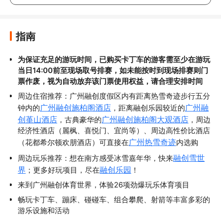
指南
为保证充足的游玩时间，已购买卡丁车的游客需至少在游玩
当日14:00前至现场取号排赛，如未能按时到现场排赛则门
票作废，视为自动放弃该门票使用权益，请合理安排时间
周边住宿推荐：广州融创度假区内有距离热雪奇迹步行五分
广州融创施柏阁酒店
广州融
钟内的
，距离融创乐园较近的
创堇山酒店
广州融创施柏阁大观酒店
，古典豪华的
，周边
经济性酒店（麗枫、喜悦门、宜尚等）、周边高性价比酒店
广州热雪奇迹
（花都希尔顿欢朋酒店）可直接在
内选购
融创雪世
周边玩乐推荐：想在南方感受冰雪嘉年华，快来
界
融创乐园
；更多好玩项目，尽在
！
来到广州融创体育世界，体验26项劲爆玩乐体育项目
畅玩卡丁车、蹦床、碰碰车、组合攀爬、射箭等丰富多彩的
游乐设施和活动