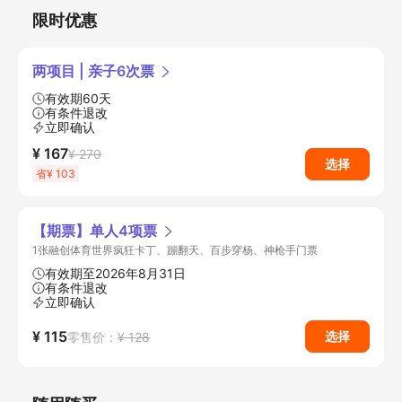
限时优惠
两项目 | 亲子6次票
有效期60天
有条件退改
立即确认
¥ 167
¥ 270
选择
省¥ 103
【期票】单人4项票
1张融创体育世界疯狂卡丁、蹦翻天、百步穿杨、神枪手门票
有效期至2026年8月31日
有条件退改
立即确认
¥ 115
选择
零售价：
¥ 128