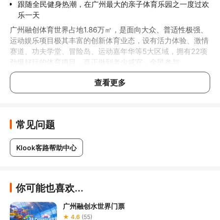
跟随全民健身热潮，在广州最大的亲子体育乐园之一度过欢
乐一天
广州融创体育世界占地1.86万㎡，是面向大众、普适性极强、
运动娱乐项目极其丰富的创新体育业态，设有活力体验、激情
赛道、功夫学堂、冒险岛、运动嘉年华等5大区域，拥有22项
劲爆好玩的体育项目，真正做到老少咸宜，全民参与。
查看更多
行前须知
温馨提示：
常见问题
体育世界卡丁车购票温馨提示：
为保证充足的游玩时间，已
购买卡丁车的游客需至少在游玩当日14:00前至现场取号排
Klook客路帮助中心
赛，如未能按时到现场排赛则门票作废，视为自动放弃该门
票使用权益，请您合理安排时间
体育世界闸机项目的游玩限制
你可能也喜欢...
游玩设备有身高、体重、年龄、陪同等参玩要求，请游客视自
广州融创水世界门票
身的身体状况斟酌参玩。参玩要求参考园区公示为准
★ 4.6
(55)