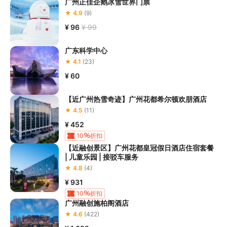
广州正佳企鹅冰雪世界门票
街】D口前往广州融创文旅城。
★ 4.9
(9)
2、公交出行

¥ 96
¥ 99
乘坐公交车的游客，可选择以下出行方案：

①乘坐花76A、花6、花19、花19直达短线、花76A直达短
广东科学中心
线等公交线路，在【融创文旅城】公交总站下车，到站后乘
★ 4.1
(23)
坐免费接驳车前往各园区游玩。

②乘坐花75A、花8，途经【融创乐园】站下车。

¥ 60
③乘坐机场快线9号线，途经【广州融创万达嘉华酒店】站
或【广州融创堇山酒店】站后，步行至各园区游玩。
【近广州热雪奇迹】广州花都希尔顿欢朋酒店
★ 4.5
(11)
3、飞机-白云国际机场

乘坐飞机的游客，到达【白云国际机场】后，可选择以下换
¥ 452
乘方案：

10
折扣
①步行至广州地铁3号线【机场北】站，步行约5分钟换乘
【近融创景区】广州花都皇冠假日酒店住宿套餐
广州东环城际（广州北站方向），搭乘两站至【花城街】D
| 儿童乐园 | 接驳车服务
口前往广州融创文旅城。

★ 4.8
(4)
②乘坐机场快线9号线，到达广州融创万达嘉华酒店/广州
¥ 931
融创堇山酒店后，步行至各园区游玩。
10
折扣
广州融创施柏阁酒店
4、高铁-广州北站

★ 4.6
(422)
乘坐高铁的游客，可于高铁【广州北站】出站后，步行约5