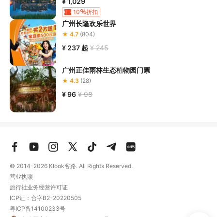
分钟换乘广州东环城际（机场北站方向），搭乘一站至【花
¥ 1,029
城街】D口前往广州融创文旅城。或乘坐花76A、花19等公
10
折扣
交线路，到达【融创文旅城】公交总站下车，步行约5分钟
广州长隆欢乐世界
到达广州融创乐园&广州融创茂。
★ 4.7
(804)
¥ 237
起
¥ 245
停车场：
广州融创乐园停车场
广州正佳雨林生态植物园门票
1、停车指引：

★ 4.3
(28)
① 天贵路→平步大道→曙光路→罗仙路→融创乐园停车楼

¥ 96
¥ 98
②凤凰北路→罗仙路→融创乐园停车楼

2、停车服务：实现按进场次收费，即进场时间30分钟内（含
30分钟）不收费。超出30分钟按每辆车4元/小时收费，最高
封顶20元，仅供参考，具体收费标准根据广州融创乐园当日停
车公告为准
【停车场收费标准】
© 2014-2026
Klook客路. All Rights Reserved.
一、广州融创乐园停车场收费标准：

营业执照
1、停车位：室内3800个，室外-大巴停车专用400个。

旅行社业务经营许可证
2、收费标准：小车进场时间30分钟内（含30分钟）不收费，
ICP证：合字B2-20220505
超出30分钟按每辆8元/车计费（不足1小时的按1小时计费），
粤ICP备14100233号
全天收费封顶64元/天，从车辆进入到离开为一次周期，实行