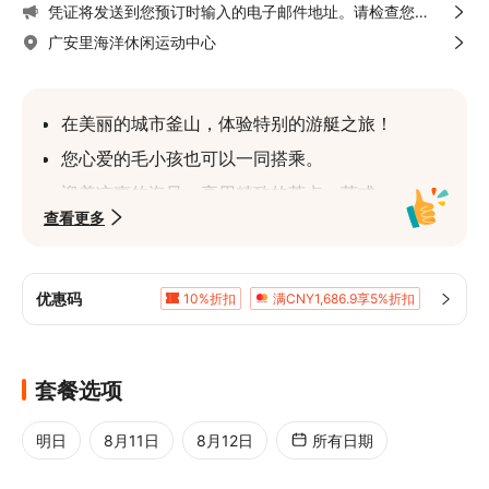
凭证将发送到您预订时输入的电子邮件地址。请检查您的
垃圾邮件箱等，如果您在 24 小时内未收到，请联系客户
广安里海洋休闲运动中心
服务中心。
在美丽的城市釜山，体验特别的游艇之旅！
您心爱的毛小孩也可以一同搭乘。
迎着凉爽的海风，享用精致的茶点、茶或一
查看更多
杯啤酒。
日落后，您还可以欣赏精彩的烟花表演。
我们定期对游艇进行消毒，请安心使用。
优惠码
10%折扣
满CNY1,686.9享5%折扣
如遇下雨，游艇可能停止运营，在此情况
下，将全额退款。
船上备有绝佳的拍照景点和烟花，请依据天
套餐选项
气及搭乘时间等条件尽情享受！
明日
8月11日
8月12日
所有日期