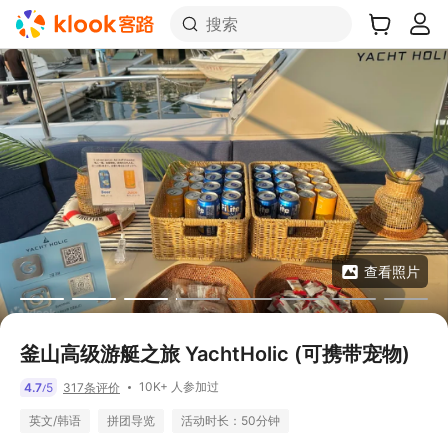
搜索
查看照片
釜山高级游艇之旅 YachtHolic (可携带宠物)
10K+ 人参加过
4.7
5
317条评价
/
英文/韩语
拼团导览
活动时长：50分钟