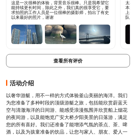
这是一次很棒的体验，背景音乐很棒。只是我希望它
太棒
能持续更长时间，除此之外，我们真的很享受它，要
本身
求拍照的工作人员是一位很棒的摄影师，拍出了有史
上有
以来最好的照片，谢谢
队在
的风
解释
你不
层甲
推荐
查看所有评价
活动介绍
以奢华游艇，用不一样的方式体验釜山美丽的海洋。我们
为您准备了多种时段的顶级游艇之旅，包括能欣赏蔚蓝天
空与清澈海洋的日间游、能感受浪漫氛围并欣赏船上烟花
的夜间游，以及能饱览广安大桥夕阳美景的日落游，满足
您的所有喜好。我们还准备了能增添气氛的茶点、茶、啤
酒，以及为孩童准备的饮品，让您与家人、朋友、爱人一