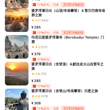
通，工作人员将会及时为您提供必要支持。
10
折扣
优惠
买2享14
折扣
婆罗浮屠日出（山顶/寺庙攀登） & 普兰巴南寺庙
群之旅
★ 4.7
(344)
¥ 285
10
折扣
优惠
买2享19
折扣
印尼日惹婆罗浮屠寺（Borobudur Temple）门
票
★ 4.2
(217)
¥ 379
10
折扣
婆罗浮屠日出（含登顶）＆默拉皮火山吉普车之
旅
★ 4.6
(70)
¥ 285
10
折扣
婆罗浮屠日出（含登山/寺庙攀登）日惹之旅
★ 4.6
(378)
¥ 308
10
折扣
优惠
买2享22
折扣