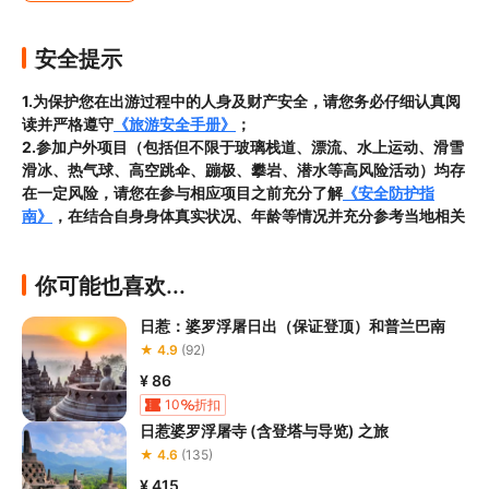
安全提示
1.为保护您在出游过程中的人身及财产安全，请您务必仔细认真阅
读并严格遵守
《旅游安全手册》
；
2.参加户外项目（包括但不限于玻璃栈道、漂流、水上运动、滑雪
滑冰、热气球、高空跳伞、蹦极、攀岩、潜水等高风险活动）均存
在一定风险，请您在参与相应项目之前充分了解
《安全防护指
南》
，在结合自身身体真实状况、年龄等情况并充分参考当地相关
部门及其他专业机构的相关公告和建议后慎重参与
3.禁止孕妇、患有高血压、心脏病等不适合刺激性游玩项目的疾病
你可能也喜欢...
患者及严重恐高、体质较弱的游客参加本产品内包含的项目，
若您
隐瞒前述情况参加项目发生意外的，由您本人承担一切责任，因此
日惹：婆罗浮屠日出（保证登顶）和普兰巴南
给旅行社造成损失的，还需对旅行社进行全额赔偿；

★ 4.9
(92)
4.因本产品内可能包含多个旅游项目，请您在
预订本产品之前与客
服工作人员沟通了解本产品内各项目的准入年龄、准入身高及准入
¥ 86
体重等准入要求
，否则预订失败或预订后无法成行的后果由您自行
10
折扣
承担；

日惹婆罗浮屠寺 (含登塔与导览) 之旅
5.请您在
参与项目期间全程穿戴好安全护具，避免发生意外事件；
★ 4.6
(135)
6.若您在项目进行过程中感到任何不适，请及时与工作人员进行沟
¥ 415