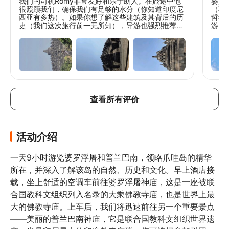
我们的司机Romy非常友好和乐于助人。在旅途中他
婆罗
很照顾我们，确保我们有足够的水分（你知道印度尼
（不
西亚有多热）。如果你想了解这些建筑及其背后的历
哲学
史（我们这次旅行前一无所知），导游也强烈推荐。
游。
在普兰巴南多待一会儿看日落是值得的。
查看所有评价
活动介绍
一天9小时游览婆罗浮屠和普兰巴南，领略爪哇岛的精华
所在，并深入了解该岛的自然、历史和文化。早上酒店接
载，坐上舒适的空调车前往婆罗浮屠神庙，这是一座被联
合国教科文组织列入名录的大乘佛教寺庙，也是世界上最
大的佛教寺庙。上车后，我们将迅速前往另一个重要景点
——美丽的普兰巴南神庙，它是联合国教科文组织世界遗