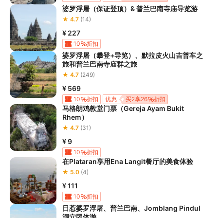
婆罗浮屠（保证登顶）& 普兰巴南寺庙导览游
★ 4.7
(14)
¥ 227
10
折扣
婆罗浮屠（攀登+导览）、默拉皮火山吉普车之
旅和普兰巴南寺庙群之旅
★ 4.7
(249)
¥ 569
10
折扣
优惠
买2享26
折扣
马格朗鸡教堂门票（Gereja Ayam Bukit
Rhem）
★ 4.7
(31)
¥ 9
10
折扣
在Plataran享用Ena Langit餐厅的美食体验
★ 5.0
(4)
¥ 111
10
折扣
日惹婆罗浮屠、普兰巴南、Jomblang Pindul
洞穴团体游