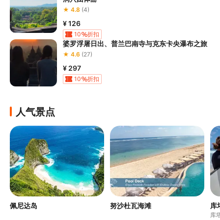
★ 4.8
(4)
¥ 126
10
折扣
婆罗浮屠日出、普兰巴南寺与克东卡央瀑布之旅
★ 4.6
(27)
¥ 297
10
折扣
人气景点
佩尼达岛
努沙杜瓦海滩
库
库