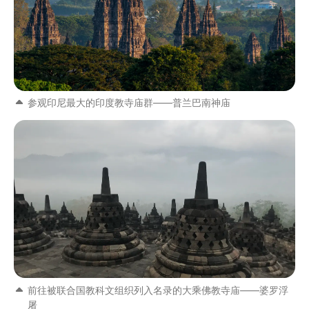
参观印尼最大的印度教寺庙群——普兰巴南神庙
前往被联合国教科文组织列入名录的大乘佛教寺庙——婆罗浮
屠