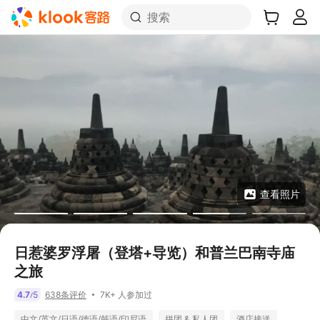
搜索
查看照片
日惹婆罗浮屠（登塔+导览）和普兰巴南寺庙
之旅
7K+ 人参加过
4.7
5
638条评价
/
中文/英文/日语/德语/韩语/印尼语
拼团 & 私人团
酒店接送