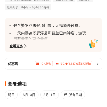
活动时长：8小时 - 8小时 30分钟
包含婆罗浮屠登顶门票，无需额外付费。
一天内游览婆罗浮屠和普兰巴南神庙，游玩
日惹最美的两个景点
查看更多
游览建于9世纪的联合国教科文组织世界遗
产——婆罗浮屠寺
参观普兰巴南寺庙群，这是印度尼西亚最大
优惠码
10%折扣
满CNY1,687.0享5%折扣
的印度教寺庙群
酒店往返接送，便捷省时
套餐选项
明日
8月10日
8月11日
所有日期