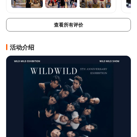
抓手
汗水
站起
我很
Wil
查看所有评价
但其
吧。
活动介绍