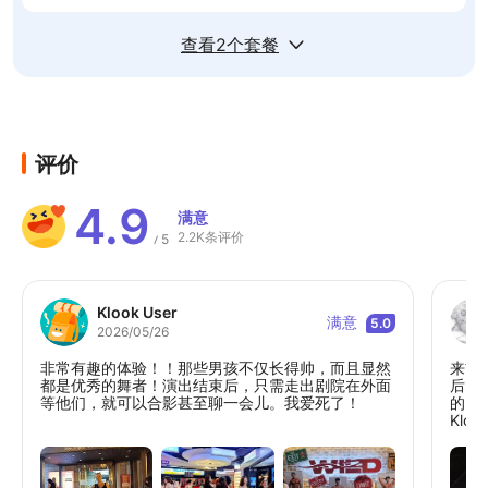
查看2个套餐
评价
4.9
满意
2.2K条评价
5
/
Klook User
满意
5.0
2026/05/26
非常有趣的体验！！那些男孩不仅长得帅，而且显然
来首
都是优秀的舞者！演出结束后，只需走出剧院在外面
后，
等他们，就可以合影甚至聊一会儿。我爱死了！
的，
Kl
像是
我买
的座