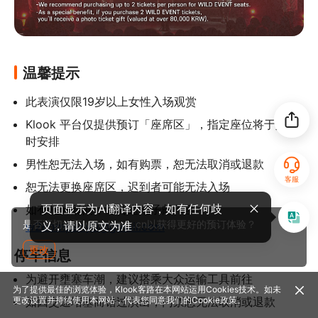
温馨提示
此表演仅限19岁以上女性入场观赏
Klook 平台仅提供预订「座席区」，指定座位将于入场
时安排
男性恕无法入场，如有购票，恕无法取消或退款
客服
恕无法更换座席区，迟到者可能无法入场
页面显示为AI翻译内容，如有任何歧
如有任何疑问，请传送电子邮件至 
是否要切换至www.klook.cn以获得更好的预订体验？
义，请以原文为准
w2company0@gmail.com
更改
停车信息
为避开壅塞车潮，建议搭乘大众运输工具前往
为了提供最佳的浏览体验，Klook客路在本网站运用Cookies技术。如未
如因交通堵塞而错过演出，门票恕无法取消或退款
更改设置并持续使用本网站，代表您同意我们的
Cookie政策
。