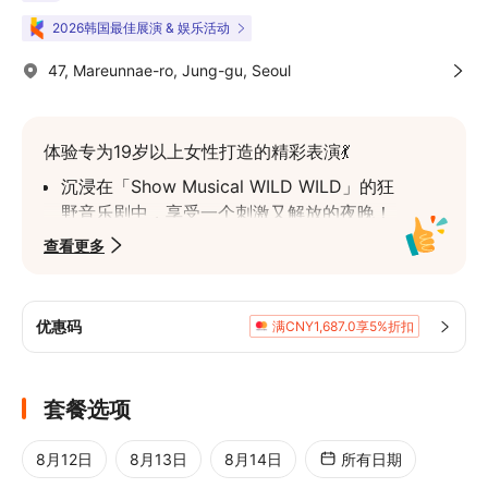
2026韩国最佳展演 & 娱乐活动
47, Mareunnae-ro, Jung-gu, Seoul
体验专为19岁以上女性打造的精彩表演💃
沉浸在「Show Musical WILD WILD」的狂
野音乐剧中，享受一个刺激又解放的夜晚！
✨
查看更多
尽情沉醉于一场为您最狂野的幻想而设计的
表演 🔥
优惠码
满CNY1,687.0享5%折扣
套餐选项
8月12日
8月13日
8月14日
所有日期