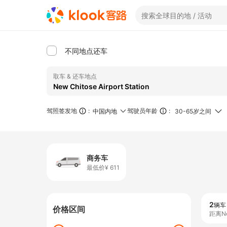
不同地点还车
取车 & 还车地点
驾照签发地
:
驾驶员年龄
:
中国内地
30-65岁之间
商务车
最低价¥ 611
2
辆车
价格区间
距离New