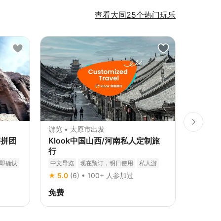
查看大同25个热门玩乐
游览 • 太原市出发
景点通票
塔拼团
Klook中国山西/河南私人定制旅
云冈石
行
现在预订
即确认
中文导览
现在预订，明日使用
私人游
私人导览
★ 5.0
(6) • 100+ 人参加过
免费
¥ 20
¥ 