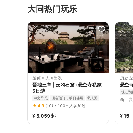
大同热门玩乐
游览 • 大同出发
历史古
晋地三章 | 云冈石窟+悬空寺私家
悬空
5日游
现在预
中文导览
现在预订，明日使用
私人游
新上线
私人导览
★ 4.9
(10) • 100+ 人参加过
¥ 3,059
起
¥ 15