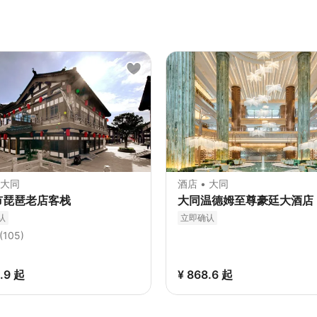
 大同
酒店 • 大同
市琵琶老店客栈
大同温德姆至尊豪廷大酒店
认
立即确认
(105)
4.9
起
¥ 868.6
起