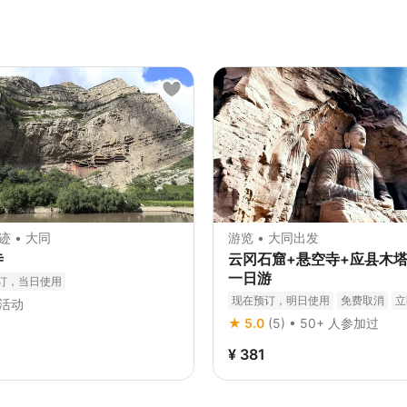
迹 • 大同
游览 • 大同出发
寺
云冈石窟+悬空寺+应县木
一日游
订，当日使用
现在预订，明日使用
免费取消
立
活动
★ 5.0
(5) • 50+ 人参加过
¥ 381