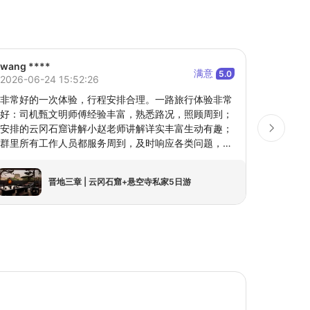
wang ****
Jun ***
满意
5.0
2026-06-24 15:52:26
2026-06
非常好的一次体验，行程安排合理。一路旅行体验非常
我的票是
好：司机甄文明师傅经验丰富，熟悉路况，照顾周到；
了（这
安排的云冈石窟讲解小赵老师讲解详实丰富生动有趣；
下午4:
群里所有工作人员都服务周到，及时响应各类问题，帮
助处理遇到的困难。感谢所有工作人员的付出，这是一
次愉快的旅行。
晋地三章 | 云冈石窟+悬空寺私家5日游