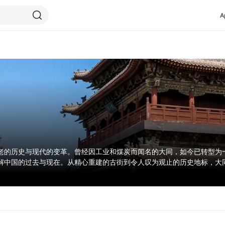
A
老的历史与现代的变革。曾经因工业和煤炭而闻名的大同，如今已转型为
解中国的过去与现在。从精心重建的古街到令人叹为观止的历史地标，大
真实中国体验的游客必去之地。无论是探索宏伟的寺庙还是品尝丰富的当