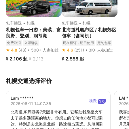
包车接送 • 札幌
包车接送 • 札幌
札幌包车一日游：美瑛、富
北海道札幌市区 / 札幌郊区
良野、登别、洞爷湖
包车（含司机）
免费取消
立即确认
现在预订，明日使用
定制包车
免费取消
★ 4.8
(48) • 500+ 人参加过
★ 4.6
(251) • 3K+ 人参加过
¥ 2,106
起
¥ 2,113
¥ 2,558
起
札幌交通选择评价
Lam ******
LAI 
满意
5.0
2026-06-11 14:07:35
2026
北海道JR周游券7天版非常有用。它帮助我乘坐火车
我喜
去了很多远距离的地方。你想去的任何地方都可以到
所有
达。特别是去北海道北部，路途相当遥远。从旭川到
月又