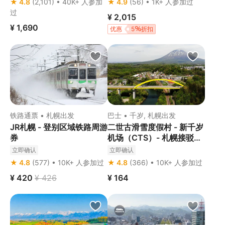
★ 4.8
(2,101) • 40K+ 人参加
★ 4.9
(56) • 1K+ 人参加过
过
¥ 2,015
¥ 1,690
优惠
5
折扣
铁路通票 • 札幌出发
巴士 • 千岁, 札幌出发
JR札幌 - 登别区域铁路周游
二世古滑雪度假村 - 新千岁
券
机场（CTS）- 札幌接驳巴
士
立即确认
立即确认
★ 4.8
(577) • 10K+ 人参加过
★ 4.8
(366) • 10K+ 人参加过
¥ 420
¥ 426
¥ 164