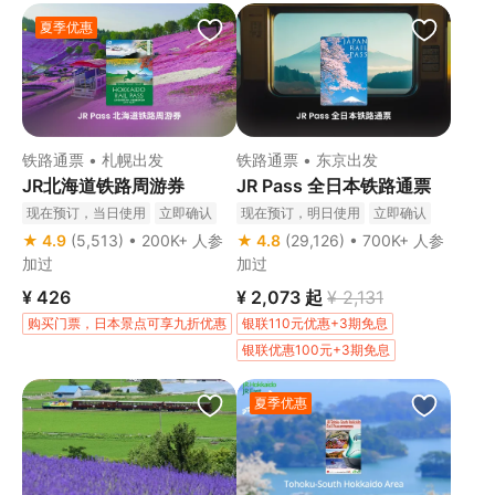
夏季优惠
铁路通票 • 札幌出发
铁路通票 • 东京出发
JR北海道铁路周游券
JR Pass 全日本铁路通票
现在预订，当日使用
立即确认
现在预订，明日使用
立即确认
★ 4.9
(5,513) • 200K+ 人参
★ 4.8
(29,126) • 700K+ 人参
加过
加过
¥ 426
¥ 2,073
起
¥ 2,131
购买门票，日本景点可享九折优惠
银联110元优惠+3期免息
银联优惠100元+3期免息
上银信用卡独家立减30元
夏季优惠