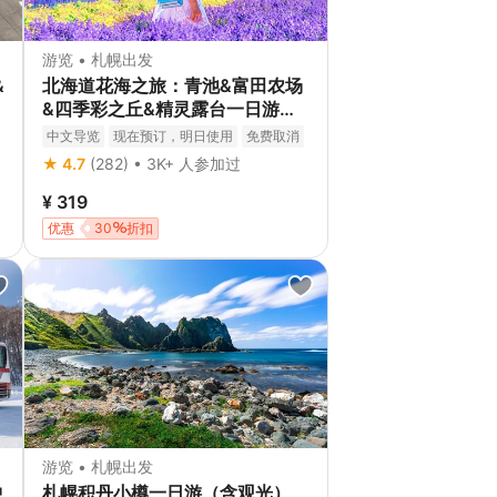
游览 • 札幌出发
&
北海道花海之旅：青池&富田农场
&四季彩之丘&精灵露台一日游
（可选自助午餐/蜜瓜畅吃）
中文导览
现在预订，明日使用
免费取消
立即确认
★ 4.7
(282) • 3K+ 人参加过
¥ 319
优惠
30
折扣
游览 • 札幌出发
中
札幌积丹小樽一日游（含观光）