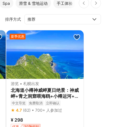
Spa
滑雪 & 雪地运动
手工体验
和服体验
排序方式
夏季优惠
游览 • 札幌出发
北海道小樽神威岬夏日绝景：神威
岬+青之洞窟喂海鸥+小樽运河+白
色恋人公园（中英文导游）
中文导览
免费取消
立即确认
★ 4.7
(62) • 700+ 人参加过
¥ 298
优惠
30
折扣