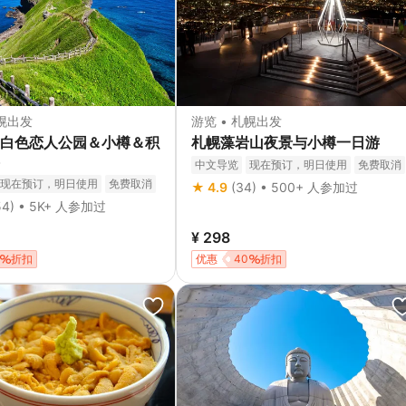
札幌出发
游览 • 札幌出发
白色恋人公园＆小樽＆积
札幌藻岩山夜景与小樽一日游
中文导览
现在预订，明日使用
免费取消
立即确认
现在预订，明日使用
免费取消
★ 4.9
(34) • 500+ 人参加过
54) • 5K+ 人参加过
¥ 298
折扣
优惠
40
折扣