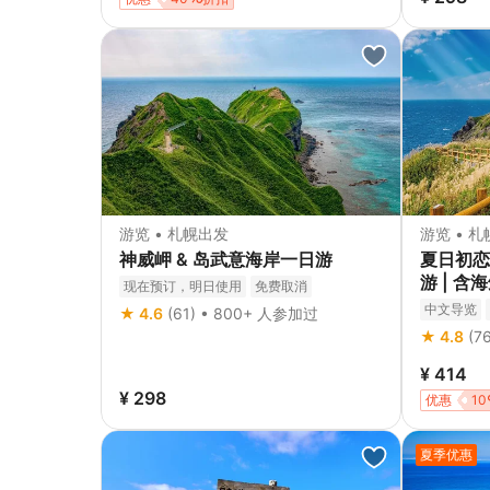
游览 • 札幌出发
游览 • 
神威岬 & 岛武意海岸一日游
夏日初恋
游 | 
现在预订，明日使用
免费取消
饱、天狗
中文导览
★ 4.6
(61) • 800+ 人参加过
★ 4.8
(7
¥ 414
¥ 298
优惠
10
夏季优惠