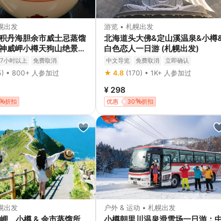
札幌出发
游览 • 札幌出发
| 积丹海胆余市威士忌蒸馏
北海道头大佛&定山溪温泉&小樽
| 神威岬小樽天狗山绝景一
白色恋人一日游 (札幌出发)
7小时以上
免费取消
中文导览
免费取消
立即确认
5) • 800+ 人参加过
★ 4.8
(170) • 1K+ 人参加过
¥ 298
折扣
优惠
30
折扣
札幌出发
户外 & 运动 • 札幌出发
岬、小樽 & 余市蒸馏所
小樽朝里川温泉滑雪场一日游：