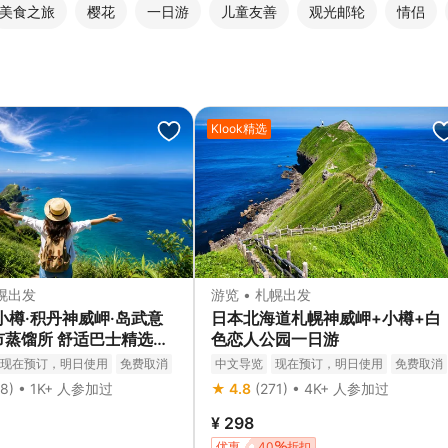
美食之旅
樱花
一日游
儿童友善
观光邮轮
情侣
Klook精选
札幌出发
游览 • 札幌出发
 小樽·积丹神威岬·岛武意
日本北海道札幌神威岬+小樽+白
市蒸馏所 舒适巴士精选一
色恋人公园一日游
现在预订，明日使用
免费取消
中文导览
现在预订，明日使用
免费取消
立即确认
18) • 1K+ 人参加过
★ 4.8
(271) • 4K+ 人参加过
¥ 298
优惠
40
折扣