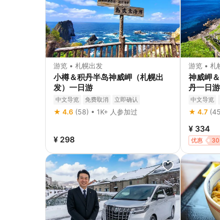
游览 • 札幌出发
游览 • 
小樽＆积丹半岛神威岬（札幌出
神威岬＆
发）一日游
丹一日游
中文导览
免费取消
立即确认
中文导览
立即确认
★ 4.6
(58) • 1K+ 人参加过
★ 4.7
(4
¥ 334
¥ 298
优惠
30