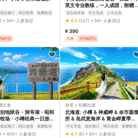
英文专业教练，一人成团，附赠
影服务（北海道札幌出发）
现在预订，明日使用
免费取消
适合初学者
中文导览
上午出发
7小时以上
免费取消
立即确认
1) • 50+ 人参加过
★ 4.5
(327) • 5K+ 人参加过
¥ 390
折扣
优惠
30
折扣
札幌出发
游览 • 札幌出发
别地狱谷・洞爷湖・昭和
北海道: 小樽 & 神威岬 & 余市蒸
牧场・小樽经典一日游｜
所 & 岛武意海岸 & 黄金岬夏季一
日游
现在预订，明日使用
免费取消
中文导览
现在预订，明日使用
免费取消
立即确认
8) • 400+ 人参加过
★ 4.7
(6) • 50+ 人参加过