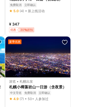
摄
免费取消
立即确认
★ 5.0
(4) • 新上线活动
¥ 347
优惠
30
折扣
夏季优惠
游览 • 札幌出发
馏
札幌小樽藻岩山一日游（含夜景）
中文导览
免费取消
立即确认
★ 4.9
(7) • 50+ 人参加过