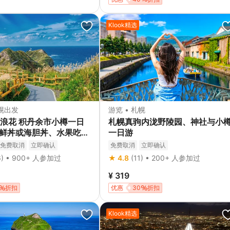
Klook精选
札幌出发
游览 • 札幌
浪花 积丹余市小樽一日
札幌真驹内泷野陵园、神社与小
含海鲜丼或海胆丼、水果吃到
一日游
山缆车
免费取消
立即确认
免费取消
立即确认
6) • 900+ 人参加过
★ 4.8
(11) • 200+ 人参加过
¥ 319
折扣
优惠
30
折扣
Klook精选