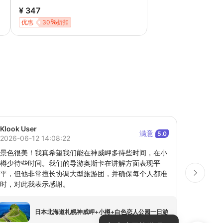
¥ 347
优惠
30
折扣
Klook User
Klook
满意
5.0
2026-06-12 14:08:22
2026-06
景色很美！我真希望我们能在神威岬多待些时间，在小
感谢这
樽少待些时间。我们的导游奥斯卡在讲解方面表现平
海，只
平，但他非常擅长协调大型旅游团，并确保每个人都准
生之年看
时，对此我表示感谢。
点特色
然今天
待，因为
日本北海道札幌神威岬+小樽+白色恋人公园一日游
时间，尽