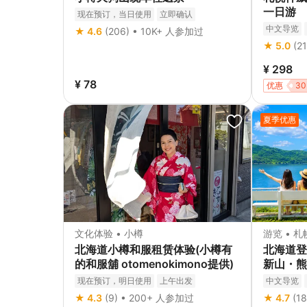
一日游
现在预订，当日使用
立即确认
中文导览
★ 4.6
(206) • 10K+ 人参加过
立即确认
★ 5.0
(2
¥ 298
¥ 78
优惠
30
夏季优惠
文化体验 • 小樽
游览 • 
北海道小樽和服租赁体验(小樽有
北海道登
的和服舖 otomenokimono提供)
新山・熊
札幌出发
现在预订，明日使用
上午出发
中文导览
最长3小时
免费取消
立即确认
★ 4.3
(9) • 200+ 人参加过
★ 4.7
(1