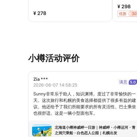
¥ 298
¥ 278
优惠
30
小樽活动评价
Zia ***
满意
5.0
2026-06-07 14:58:25
Sunny非常乐于助人，知识渊博。度过了非常愉快的一
天。这次旅行和札幌的美食选择都提供了很多有益的建
议。他还给予了我们所能要求的所有灵活性。巴士乘坐
也很舒适。这是一辆小型面包车。
北海道小樽神威岬一日游｜神威岬・小樽运河・青
之洞穴乘船・白色恋人公园｜札幌出发