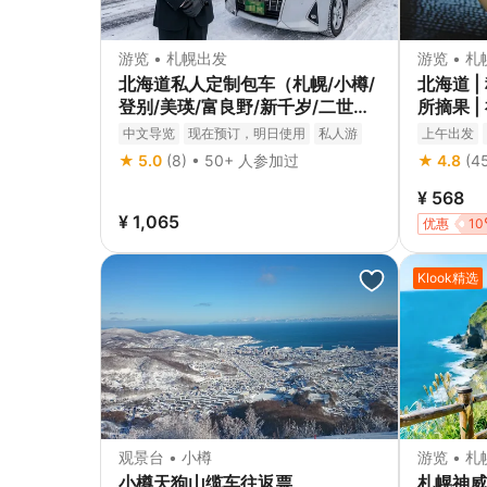
游览 • 札幌出发
游览 • 
北海道私人定制包车（札幌/小樽/
北海道 
登别/美瑛/富良野/新千岁/二世谷
所摘果 
等+中文/日文司机+丰田阿尔法/
日游
中文导览
现在预订，明日使用
私人游
上午出发
海狮车型+绿牌营运车）
私人导览
免费取消
★ 5.0
(8) • 50+ 人参加过
★ 4.8
(4
¥ 568
¥ 1,065
优惠
10
Klook精选
观景台 • 小樽
游览 • 
小樽天狗山缆车往返票
札幌神威