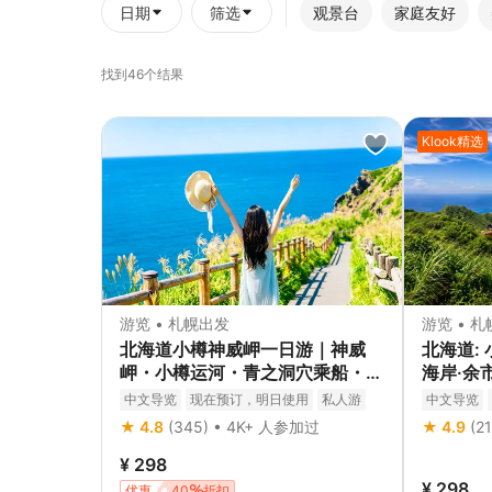
日期
筛选
观景台
家庭友好
找到46个结果
Klook精选
游览 • 札幌出发
游览 • 
北海道小樽神威岬一日游｜神威
北海道:
岬・小樽运河・青之洞穴乘船・白
海岸·余
色恋人公园｜札幌出发
日游
中文导览
现在预订，明日使用
私人游
中文导览
免费取消
立即确认
立即确认
★ 4.8
(345) • 4K+ 人参加过
★ 4.9
(2
¥ 298
¥ 298
优惠
40
折扣