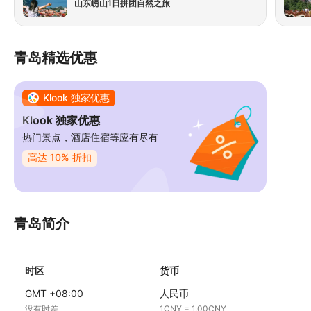
山东崂山1日拼团自然之旅
司机
值的
谢！
青岛精选优惠
Klook 独家优惠
Klook 独家优惠
热门景点，酒店住宿等应有尽有
高达 10% 折扣
青岛简介
时区
货币
GMT +08:00
人民币
没有时差
1CNY = 1.00CNY