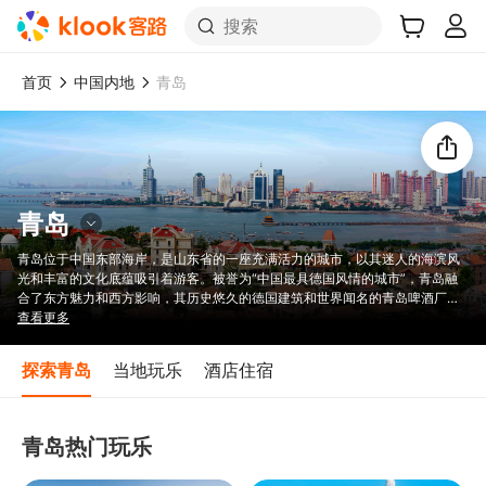
搜索
首页
中国内地
青岛
青岛
青岛位于中国东部海岸，是山东省的一座充满活力的城市，以其迷人的海滨风
光和丰富的文化底蕴吸引着游客。被誉为“中国最具德国风情的城市”，青岛融
合了东方魅力和西方影响，其历史悠久的德国建筑和世界闻名的青岛啤酒厂便
是明证。这座迷人的港口城市位于山东半岛南岸，拥有中国北方最好的天然港
查看更多
口之一。青岛以其如画的海滩、丰富的历史和多彩的文化氛围，为寻求放松和
冒险的旅行者提供了完美的度假体验。无论是探索其欧式建筑，还是沉浸在令
探索青岛
当地玩乐
酒店住宿
人叹为观止的海岸风光中，青岛都承诺为您带来一个将传统与现代完美融合的
迷人体验，是体验地道中国风情的必游之地。
青岛热门玩乐