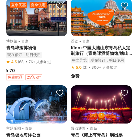
夏季优惠
夏季优惠
博物馆 • 青岛
游览 • 青岛
青岛啤酒博物馆
Klook中国大陆山东青岛私人定
制旅行（青岛啤酒博物馆/崂山/
现在预订，明日使用
八大关/太平山/栈桥）
中文导览
现在预订，明日使用
★ 4.5
(68) • 7K+ 人参加过
私人游
私人导览
★ 5.0
(3) • 300+ 人参加过
¥ 70
免费
免费赠品
25
off
主题乐园 • 青岛
景点通票 • 青岛
青岛极地海洋公园
青岛《海上有青岛》演出票