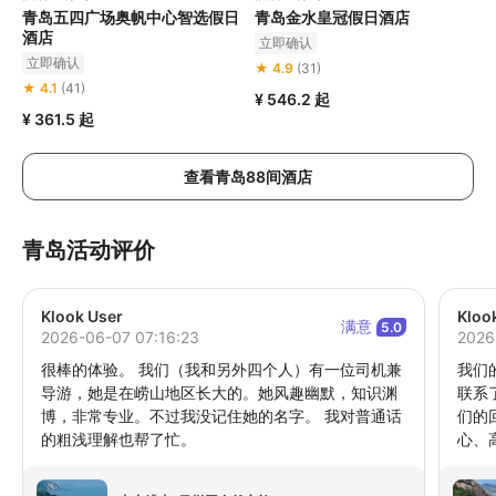
青岛五四广场奥帆中心智选假日
青岛金水皇冠假日酒店
酒店
立即确认
立即确认
★ 4.9
(31)
★ 4.1
(41)
¥ 546.2
起
¥ 361.5
起
查看青岛88间酒店
青岛活动评价
Klook User
Kloo
满意
5.0
2026-06-07 07:16:23
2026
很棒的体验。 我们（我和另外四个人）有一位司机兼
我们的
导游，她是在崂山地区长大的。她风趣幽默，知识渊
联系
博，非常专业。不过我没记住她的名字。 我对普通话
们的
的粗浅理解也帮了忙。
心、
后面
求。