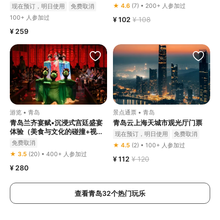
★ 4.6
(7) • 200+ 人参加过
现在预订，明日使用
免费取消
100+ 人参加过
¥ 102
¥ 108
¥ 259
游览 • 青岛
景点通票 • 青岛
青岛兰齐宴赋▪沉浸式宫廷盛宴
青岛云上海天城市观光厅门票
体验（美食与文化的碰撞+视觉
现在预订，明日使用
免费取消
享受+中国风演绎+可选服装化
免费取消
★ 4.5
(2) • 100+ 人参加过
妆体验）
★ 3.5
(20) • 400+ 人参加过
¥ 112
¥ 120
¥ 280
查看青岛32个热门玩乐