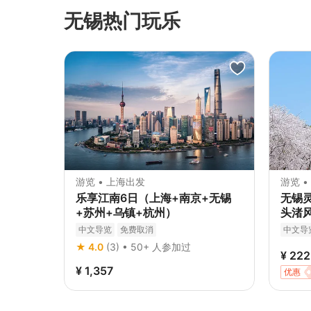
无锡热门玩乐
游览 • 上海出发
游览 •
乐享江南6日（上海+南京+无锡
无锡
+苏州+乌镇+杭州）
头渚
中文导览
免费取消
中文导
立即确
★ 4.0
(3) • 50+ 人参加过
¥ 222
¥ 1,357
优惠