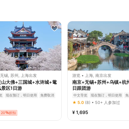
 无锡, 苏州, 上海出发
游览 • 上海, 南京出发
灵山大佛+三国城+水浒城+鼋
南京+无锡+苏州+乌镇+杭州
风景区1日游
日跟团游
览
现在预订，明日使用
免费取消
中文导览
现在预订，明日使用
免
认
立即确认
★ 5.0
(8) • 50+ 人参加过
¥ 1,695
20
折扣