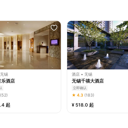
 无锡
酒店 • 无锡
君乐酒店
无锡千禧大酒店
认
立即确认
(52)
★ 4.3
(183)
0.4
起
¥ 518.0
起