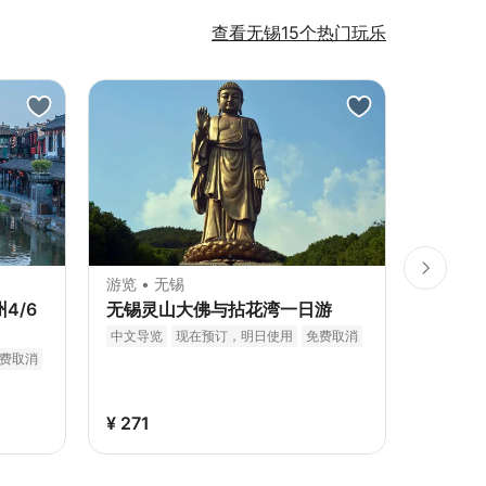
查看无锡15个热门玩乐
游览 • 无锡
游览 • 
4/6
无锡灵山大佛与拈花湾一日游
无锡鼋
团一日
中文导览
现在预订，明日使用
免费取消
立即确认
费取消
中文导览
私人导览
¥ 271
¥ 175