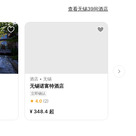
查看无锡39间酒店
酒店 • 无锡
酒店 • 
无锡诺富特酒店
无锡锡山
酒店
立即确认
立即确认
★ 4.0
(2)
¥ 348.4
起
¥ 327.