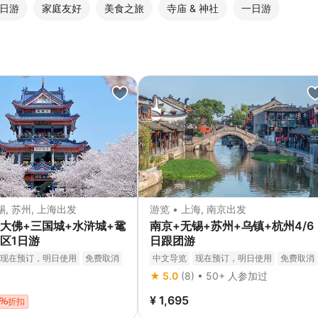
日游
家庭友好
美食之旅
寺庙 & 神社
一日游
锡, 苏州, 上海出发
游览 • 上海, 南京出发
大佛+三国城+水浒城+鼋
南京+无锡+苏州+乌镇+杭州4/6
区1日游
日跟团游
现在预订，明日使用
免费取消
中文导览
现在预订，明日使用
免费取消
立即确认
★ 5.0
(8) • 50+ 人参加过
¥ 1,695
折扣