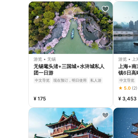
游览 • 无锡
游览 • 
无锡鼋头渚+三国城+水浒城私人
上海+南
团一日游
镇6日高
+全程5
中文导览
现在预订，明日使用
私人游
中文导览
私人导览
免费取消
立即确认
★ 5.0
(2)
¥ 175
¥ 3,453