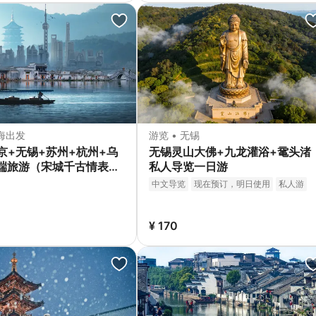
上海出发
游览 • 无锡
京+无锡+苏州+杭州+乌
无锡灵山大佛+九龙灌浴+鼋头渚
端旅游（宋城千古情表演
私人导览一日游
钻豪华酒店）
中文导览
现在预订，明日使用
私人游
私人导览
免费取消
立即确认
¥ 170