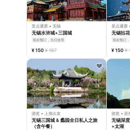
景点通票 • 无锡
景点通票 
无锡水浒城+三国城
无锡拈花
现在预订，当日使用
现在预订，
¥ 150
¥ 167
¥ 150
¥ 
游览 • 上海出发
游览 • 苏
无锡三国城 & 蠡园全日私人之旅
无锡深度
（含午餐）
+太湖