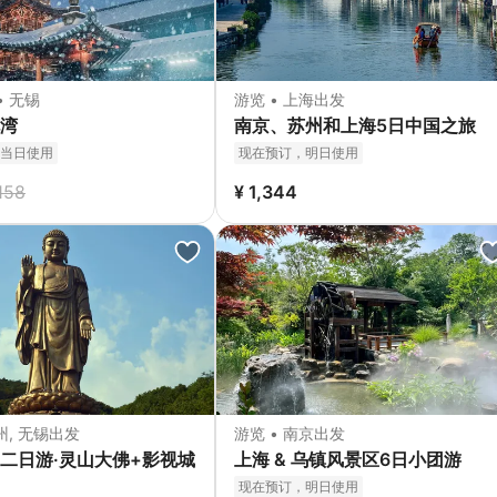
• 无锡
游览 • 上海出发
湾
南京、苏州和上海5日中国之旅
当日使用
现在预订，明日使用
158
¥ 1,344
州, 无锡出发
游览 • 南京出发
二日游·灵山大佛+影视城
上海 & 乌镇风景区6日小团游
现在预订，明日使用