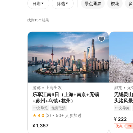
日期
筛选
景点通票
樱花
多
找到15个结果
游览 • 上海出发
游览 • 无
乐享江南6日（上海+南京+无锡
无锡灵山
+苏州+乌镇+杭州）
头渚风景
中文导览
免费取消
中文导览
立即确认
★ 4.0
(3) • 50+ 人参加过
¥ 222
¥ 1,357
优惠
20