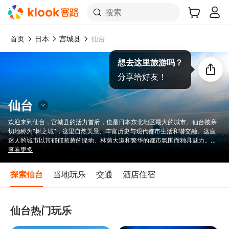
搜索
首页
日本
宫城县
仙台
想去这里旅游吗？
分享给好友！
仙台
欢迎来到仙台，宫城县的活力首府，也是日本东北地区最大的城市。仙台被亲
切地称为“树之城”，这里自然美景、丰富历史与现代都市生活和谐交融。这座
迷人的城市以其郁郁葱葱的绿地、林荫大道和繁华的都市氛围而独具魅力。无
论您是来这里出差、观光，还是品尝东北的美食，仙台都将为您带来难忘的体
查看更多
验。仙台以其文化节庆、历史地标和现代景点，成为寻求正宗日本体验的旅行
者必游之地。来探索仙台丰富的文化遗产和都市魅力，这里是一个真正独特而
探索仙台
当地玩乐
交通
酒店住宿
迷人的旅游胜地。
仙台热门玩乐