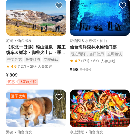
游览 • 仙台出发
动物园 & 水族馆 • 仙台
【东北一日游】银山温泉・藏王
仙台海洋森林水族馆门票
缆车＆树冰・御釜火山口・季节
现在预订，当日使用
立即确认
采果・特色午餐一日游（仙台出
中文导览
免费取消
立即确认
★ 4.7
(171) • 6K+ 人参加过
发）
★ 4.6
(127) • 2K+ 人参加过
¥ 98
¥ 103
¥ 809
优惠
30
折扣
夏季优惠
游览 • 仙台出发
水上活动 • 仙台出发