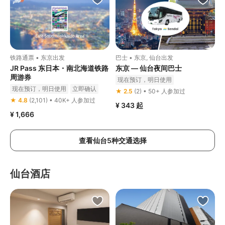
铁路通票 • 东京出发
巴士 • 东京, 仙台出发
JR Pass 东日本・南北海道铁路
东京 — 仙台夜间巴士
周游券
现在预订，明日使用
现在预订，明日使用
立即确认
★ 2.5
(2) • 50+ 人参加过
★ 4.8
(2,101) • 40K+ 人参加过
¥ 343
起
¥ 1,666
查看仙台5种交通选择
仙台酒店