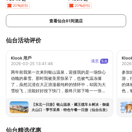
20
折扣
20
折扣
查看仙台81间酒店
仙台活动评价
Klook 用戶
Klo
满意
5.0
2026-03-25 13:41:46
2026
两年前我第一次来到银山温泉，迎接我的是一场惊心
参加
动魄的暴雪。那时我被美景惊呆了，也被气温冻僵
游，
了，虽然沉浸在大正浪漫最纯粹的情怀中，却因为大
的体
雪纷飞，没能好好按下快门，最终只留下唯一一张照
色，
片，成了心底的遗憾。这次我决定带着相机重拾记
文化
忆。少了铺天盖地的白雪，也少了喧嚣的人潮，反而
【东北一日游】银山温泉・藏王缆车＆树冰・御釜
更能看清这里的复古底色。上次错过的瀑布、未曾探
火山口・季节采果・特色午餐一日游（仙台出发）
访的矿坑，还有那些没能细逛的小店，这次都一一补
齐了。少了雪景的银山，却多了一份宁静的优雅，这
趟圆梦之旅，我终于弥补了当年的美丽遗憾。特别值
仙台精选优惠