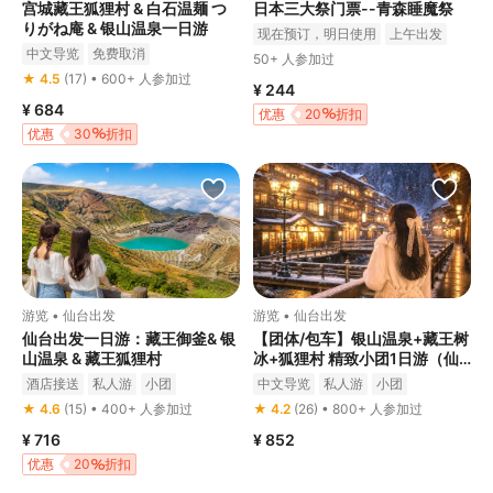
宫城藏王狐狸村 & 白石温麺 つ
日本三大祭门票--青森睡魔祭
りがね庵 & 银山温泉一日游
现在预订，明日使用
上午出发
中文导览
免费取消
免费取消
50+ 人参加过
★ 4.5
(17) • 600+ 人参加过
¥ 244
¥ 684
优惠
20
折扣
优惠
30
折扣
游览 • 仙台出发
游览 • 仙台出发
仙台出发一日游：藏王御釜& 银
【团体/包车】银山温泉+藏王树
山温泉 & 藏王狐狸村
冰+狐狸村 精致小团1日游（仙
台出发）
酒店接送
私人游
小团
中文导览
私人游
小团
免费取消
免费取消
★ 4.6
(15) • 400+ 人参加过
★ 4.2
(26) • 800+ 人参加过
¥ 716
¥ 852
优惠
20
折扣