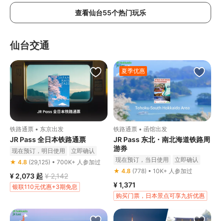
查看仙台55个热门玩乐
仙台交通
夏季优惠
铁路通票 • 东京出发
铁路通票 • 函馆出发
JR Pass 全日本铁路通票
JR Pass 东北・南北海道铁路周
游券
现在预订，明日使用
立即确认
现在预订，当日使用
立即确认
★ 4.8
(29,125) • 700K+ 人参加过
★ 4.8
(778) • 10K+ 人参加过
¥ 2,073
起
¥ 2,142
¥ 1,371
银联110元优惠+3期免息
购买门票，日本景点可享九折优惠
银联优惠100元+3期免息
上银信用卡独家立减30元