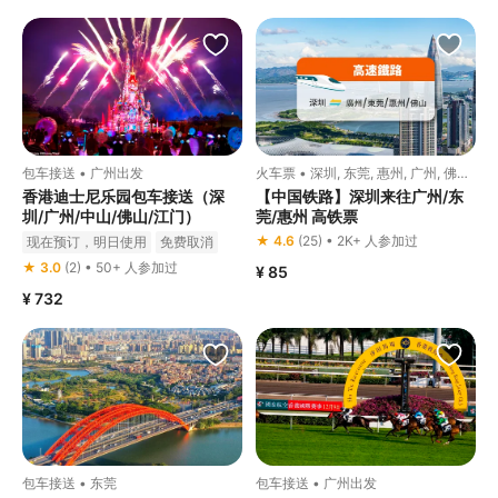
包车接送 • 广州出发
火车票 • 深圳, 东莞, 惠州, 广州, 佛山
出发
香港迪士尼乐园包车接送（深
【中国铁路】深圳来往广州/东
圳/广州/中山/佛山/江门）
莞/惠州 高铁票
★ 4.6
(25) • 2K+ 人参加过
现在预订，明日使用
免费取消
立即确认
★ 3.0
(2) • 50+ 人参加过
¥ 85
¥ 732
包车接送 • 东莞
包车接送 • 广州出发