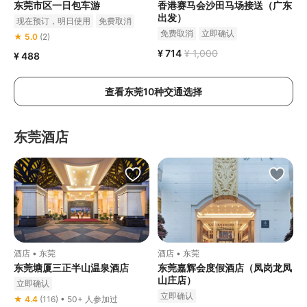
东莞市区一日包车游
香港赛马会沙田马场接送（广东
出发）
现在预订，明日使用
免费取消
免费取消
立即确认
★ 5.0
(2)
¥ 714
¥ 1,000
¥ 488
查看东莞10种交通选择
东莞酒店
酒店 • 东莞
酒店 • 东莞
东莞塘厦三正半山温泉酒店
东莞嘉辉会度假酒店（凤岗龙凤
山庄店）
立即确认
立即确认
★ 4.4
(116) • 50+ 人参加过