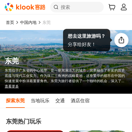
搜索
首页
中国内地
东莞
想去这里旅游吗？
分享给好友！
东莞
东莞位于广东省的中心地带，是一座充满活力的城市，完美融合了丰富的历史
底蕴与现代工业实力。作为珠江三角洲的战略要地，这座繁华的都市在中国的
快速发展中扮演着重要角色。东莞为旅行者提供了一个独特的机会，深入了解
中国传统文化和历史，是追求真实体验的游客必去之地。凭借其蓬勃的经济、
查看更多
文化遗产和秀丽的风景，东莞邀请游客探索其独特魅力，感受过去与现在的和
谐交融。
探索东莞
当地玩乐
交通
酒店住宿
东莞热门玩乐