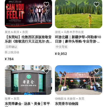
展览＆表演 • 东莞
游览 • 乌鲁木齐市出发
【东莞站】伦敦西区原版致敬音
环游北疆｜新疆伊犁+阿勒泰10
乐剧《致敬流行天王迈克尔·杰
日游｜豪华头等舱·专业导游·可
克逊》
接外宾
立即确认
中文导览
新上线活动
¥ 9,952
¥ 784
按摩 • 东莞
动物园 & 水族馆 • 东莞
东莞蒂豪会 · 汤泉丶美食 | 常平
东莞香市动物园