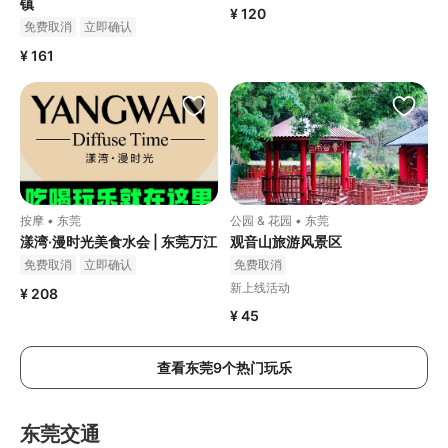
镇
¥ 120
免费取消
立即确认
¥ 161
按摩 • 东莞
公园 & 花园 • 东莞
漾湾·漫时光美食水会 | 东莞万江
观音山旅游风景区
免费取消
立即确认
免费取消
新上线活动
¥ 208
¥ 45
查看东莞9个热门玩乐
东莞交通