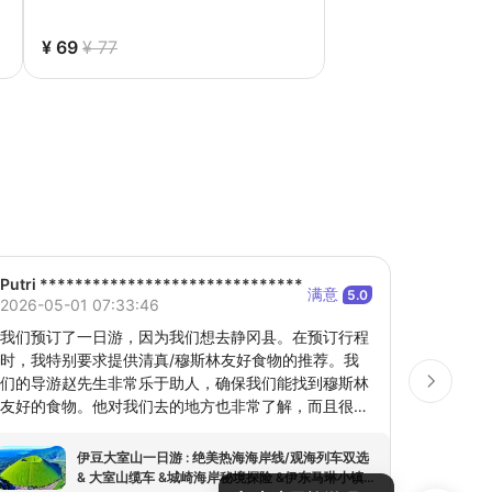
¥ 69
¥ 77
Putri ******************************
Klook U
满意
5.0
2026-05-01 07:33:46
2026-05
我们预订了一日游，因为我们想去静冈县。在预订行程
沿着海
时，我特别要求提供清真/穆斯林友好食物的推荐。我
适。乘坐
们的导游赵先生非常乐于助人，确保我们能找到穆斯林
漫，所以
友好的食物。他对我们去的地方也非常了解，而且很有
了一件
趣😂。我们非常享受这次旅行，探索了伊豆的美丽。感
夹克。我
谢赵先生提供的所有讲解、指导和帮助。强烈推荐👍🏼
过Wha
伊豆大室山一日游 : 绝美热海海岸线/观海列车双选
👍🏼👍🏼
时的时
& 大室山缆车 &城崎海岸秘境探险 &伊东马琳小镇漫