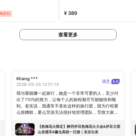
¥ 389
折扣
查看更多
Khang ***
满意
5.0
2026-05-24 12:51:14
我与塞丽娜一起旅行，她是一个非常可爱的人，至少付
出了110%的努力，让每个人的旅程都尽可能愉快和顺
利。老实说，我通常不喜欢这样的旅行团，因为行程要
么很糟糕，要么导游无法很好地管理团队，导致大家无
法准时。但塞丽娜出色地管理了这一切，我肯定会再次
选择和她一起旅行。度过了美好的一天，谢谢你，塞丽
【热海花火限定】静冈伊豆热海花火大会&伊豆大室
娜！
山含缆车&镰仓高校一日游｜东京出发