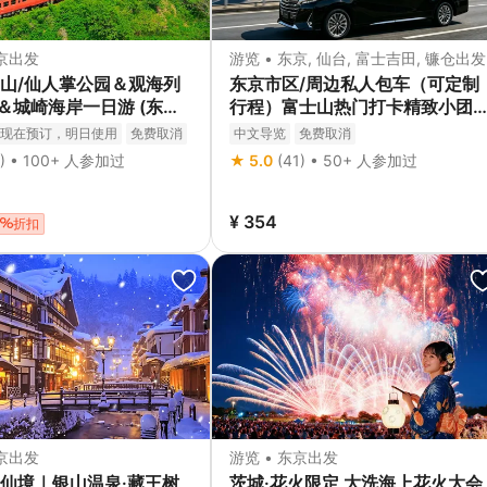
东京出发
游览 • 东京, 仙台, 富士吉田, 镰仓出发
山/仙人掌公园＆观海列
东京市区/周边私人包车（可定制
)＆城崎海岸一日游 (东京
行程）富士山热门打卡精致小团
车一日游（可选酒店接送）
现在预订，明日使用
免费取消
中文导览
免费取消
2) • 100+ 人参加过
★ 5.0
(41) • 50+ 人参加过
¥ 354
折扣
东京出发
游览 • 东京出发
仙境｜银山温泉·藏王树
茨城·花火限定 大洗海上花火大会