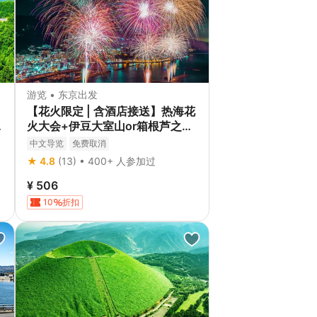
游览 • 东京出发
【花火限定 | 含酒店接送】热海花
火大会+伊豆大室山or箱根芦之湖
一日游 | 东京出发
中文导览
免费取消
★ 4.8
(13) • 400+ 人参加过
¥ 506
10
折扣