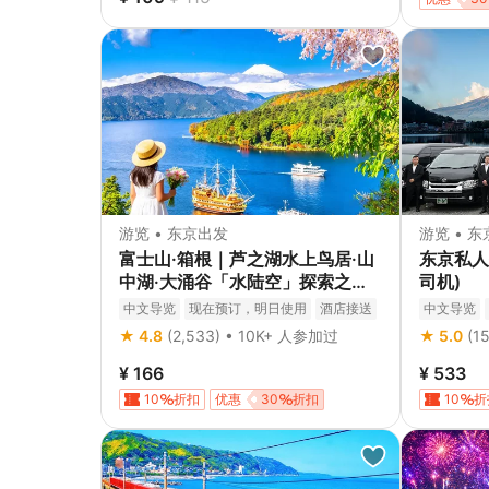
游览 • 东京出发
游览 • 
富士山·箱根｜芦之湖水上鸟居·山
东京私人
中湖·大涌谷「水陆空」探索之旅
司机)
（赠箱根空中缆车）｜东京/新宿
中文导览
现在预订，明日使用
酒店接送
中文导览
出发
免费取消
立即确认
私人导览
★ 4.8
(2,533) • 10K+ 人参加过
★ 5.0
(1
¥ 166
¥ 533
10
折扣
优惠
30
折扣
10
折