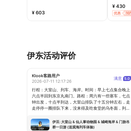
¥ 430
¥ 603
优惠
10
伊东活动评价
Klook客路用户
满意
5.0
2026-07-11 12:17:26
行程：大室山、列车、海岸。时间：早上七点集合晚上
六点半回到东京丸南门。路程：周六有一些塞车，七点
钟出发，十点半到达，大室山排队了十五分钟左右，走
走停停一圈排队下来，没来得及吃食堂的乌冬面，列车
有面向海边的位置，但完全看到海的景色不会太久，海
岸差不多游玩了三十五分钟左右。导游司机：龙师傅热
伊豆: 大室山 & 仙人掌动物园 & 城崎海岸 & 门胁吊
情、专业、贴心。提前一天会在群里帮大家找最方便的
桥一日游 (送观海列车体验)