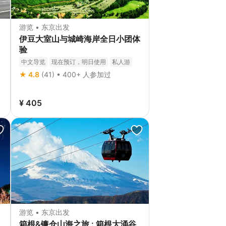
游览 • 东京出发
伊豆大室山与城崎海岸全日小团体
拼
验
中文导览
现在预订，明日使用
私人游
免费取消
立即确认
★ 4.8
(41) • 400+ 人参加过
¥ 405
游览 • 东京出发
箱根&镰仓山海之旅 : 箱根大涌谷