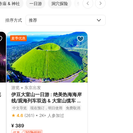
寺庙 & 神社
一日游
洞穴探险
情侣
城堡探索
排序方式
夏季优惠
游览 • 东京出发
花
伊豆大室山一日游 : 绝美热海海岸
线/观海列车双选 & 大室山缆车 &
城崎海岸秘境探险 &伊东马琳小镇
中文导览
现在预订，明日使用
免费取消
漫步
★ 4.6
(261) • 2K+ 人参加过
¥ 389
优惠
30
折扣