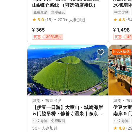
山&镰仓路线 （可选酒店接送）
冰·狐狸
温泉酒店
免费取消
立即确认
中文导览
★ 5.0
(15) • 200+ 人参加过
★ 4.8
(8
¥ 365
¥ 1,498
优惠
30
折扣
优惠
40
Klook精选
游览 • 东京出发
游览 • 
【伊豆一日游】大室山・城崎海岸
伊豆大室
＆门脇吊桥・修善寺温泉｜东京出
南岸 &
发（含海陆BBQ午餐）
车票)
中文导览
免费取消
中文导览
小团
免费
50+ 人参加过
★ 4.8
(2