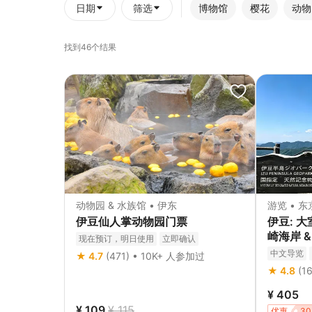
日期
筛选
博物馆
樱花
动物
找到46个结果
动物园 & 水族馆 • 伊东
游览 • 
伊豆仙人掌动物园门票
伊豆: 大
崎海岸 
现在预订，明日使用
立即确认
列车体验
中文导览
★ 4.7
(471) • 10K+ 人参加过
立即确认
★ 4.8
(1
¥ 405
¥ 109
¥ 115
优惠
30