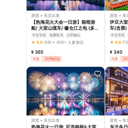
游览 • 东京出发
游览 • 
【热海花火大会一日游】箱根游
伊豆大室
船/ 大室山缆车/ 镰仓江之电 (多线
车(含票
路可选, 东京出发)
出发)
中文导览
免费取消
立即确认
中文导览
★ 4.9
(59) • 400+ 人参加过
★ 4.8
(1
¥ 365
¥ 340
优惠
30
折扣
优惠
30
游览 • 东京出发
游览 • 
热海花火一日游: 可选箱根&大室
东北冬日