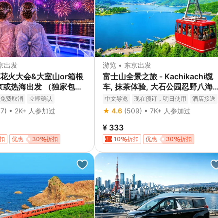
东京出发
游览 • 东京出发
花火大会&大室山or箱根
富士山全景之旅 - Kachikachi缆
京或热海出发 （独家包船
车, 抹茶体验, 大石公园忍野八海
）
一日游（东京/新宿出发）
免费取消
立即确认
中文导览
现在预订，明日使用
酒店接送
免费取消
立即确认
47) • 2K+ 人参加过
★ 4.6
(509) • 7K+ 人参加过
¥ 333
扣
优惠
30
折扣
10
折扣
优惠
30
折扣