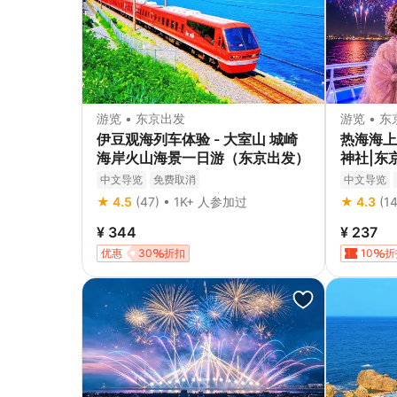
游览 • 东京出发
游览 • 
伊豆观海列车体验 - 大室山 城崎
热海海上
海岸火山海景一日游（东京出发）
神社|东
观看花火
中文导览
免费取消
中文导览
★ 4.5
(47) • 1K+ 人参加过
★ 4.3
(1
¥ 344
¥ 237
优惠
30
折扣
10
折