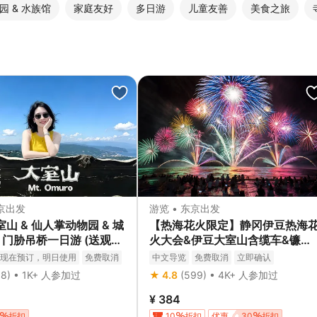
园 & 水族馆
家庭友好
多日游
儿童友善
美食之旅
东京出发
游览 • 东京出发
室山 & 仙人掌动物园 & 城
【热海花火限定】静冈伊豆热海
& 门胁吊桥一日游 (送观海
火大会&伊豆大室山含缆车&镰仓
)
高校一日游｜东京出发
现在预订，明日使用
免费取消
中文导览
免费取消
立即确认
68) • 1K+ 人参加过
★ 4.8
(599) • 4K+ 人参加过
¥ 384
折扣
10
折扣
优惠
30
折扣