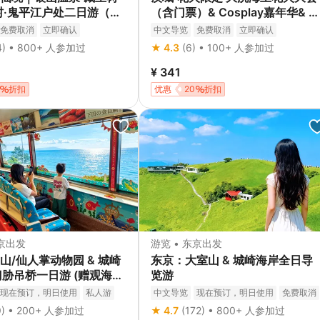
村·鬼平江户处二日游（含
（含门票）& Cosplay嘉年华& 飞
早晚餐）｜东京出发
行特技表演一日游
免费取消
立即确认
中文导览
免费取消
立即确认
4) • 800+ 人参加过
★ 4.3
(6) • 100+ 人参加过
¥ 341
折扣
优惠
20
折扣
东京出发
游览 • 东京出发
山/仙人掌动物园 & 城崎
东京：大室山 & 城崎海岸全日导
 门胁吊桥一日游 (赠观海列
览游
现在预订，明日使用
私人游
中文导览
现在预订，明日使用
免费取消
取消
立即确认
9) • 200+ 人参加过
★ 4.7
(172) • 800+ 人参加过