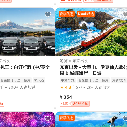
夏季优惠
Klook精选
东京出发
游览 • 东京出发
包车：自订行程 (中/英文
东京出发 - 大室山、伊豆仙人掌
园 & 城崎海岸一日游
现在预订，当日使用
私人游
中文导览
现在预订，当日使用
免费取消
免费取消
立即确认
立即确认
51) • 800+ 人参加过
★ 4.3
(157) • 2K+ 人参加过
¥ 354
扣
优惠
30
折扣
夏季优惠