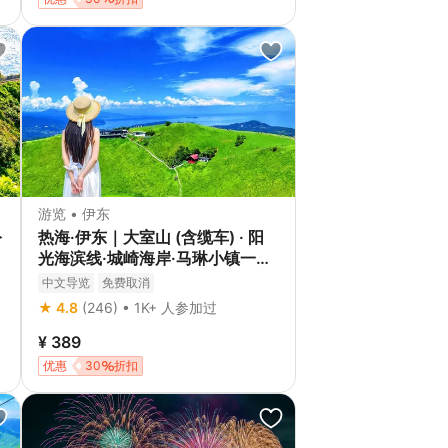
游览 • 伊东
公
热海·伊东｜大室山 (含缆车) · 阳
光海滨线·城崎海岸·马琳小镇一日
游｜新宿出发
中文导览
免费取消
★ 4.8
(246) • 1K+ 人参加过
¥ 389
优惠
30
折扣